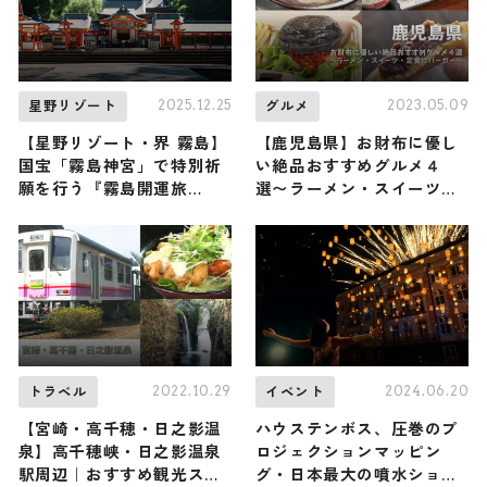
2025.12.25
2023.05.09
星野リゾート
グルメ
【星野リゾート・界 霧島】
【鹿児島県】お財布に優し
国宝「霧島神宮」で特別祈
い絶品おすすめグルメ４
願を行う『霧島開運旅
選〜ラーメン・スイーツ・
2026』宿泊プランが販売！
定食にバーガー〜
「九面」の拝観、清めの温
泉など開運アクションが満
載
2022.10.29
2024.06.20
トラベル
イベント
【宮崎・高千穂・日之影温
ハウステンボス、圧巻のプ
泉】高千穂峡・日之影温泉
ロジェクションマッピン
駅周辺｜おすすめ観光スポ
グ・日本最大の噴水ショー