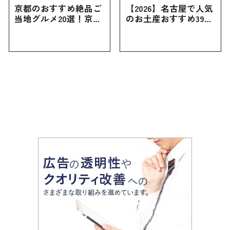
京都のおすすめ絶品ご
【2026】名古屋で人気
当地グルメ20選！京都
のお土産おすすめ39選
にしかない名物から人
｜定番のお菓子から名
気の名店17選も紹介
古屋限定・おしゃれな
お土産・ばらまき用ま
で幅広く紹介