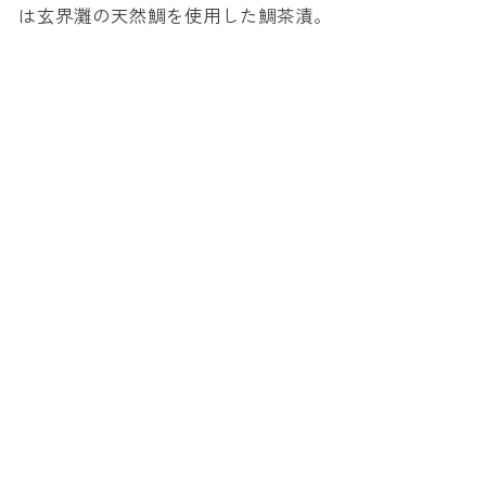
は玄界灘の天然鯛を使用した鯛茶漬。