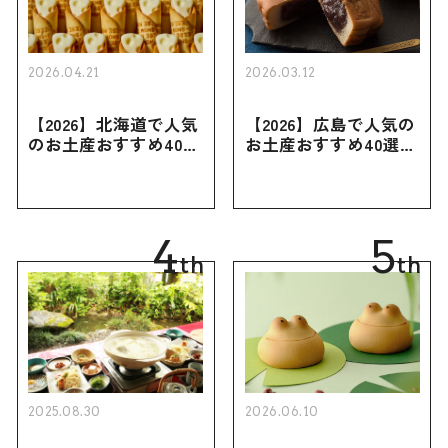
2026.04.21
2026.03.12
【2026】北海道で人気
【2026】広島で人気の
のお土産おすすめ40選
お土産おすすめ40選｜
｜定番のお菓子・スイ
定番のお菓子からおし
ーツから北海道でしか
ゃれなお土産・ばらま
買えない限定品、女性
き用、女性向けまで幅
向けまで幅広く紹介
広く紹介
4
5
th
th
2025.08.30
2026.06.10