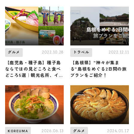
ット4選
も楽しめるナイトプール…
「スペクタクルサマーフェ
スティバル」開催
2022.10.28
2022.12.11
グルメ
トラベル
【鹿児島・種子島】種子島
【島根県】”神々が集ま
ならではの見どころと食べ
る”島根をめぐる2日間の旅
どころ5選｜観光名所、イベ
プランをご紹介！
ントから食事処などをご紹
介
2026.06.13
2024.01.17
KOREUMA
グルメ