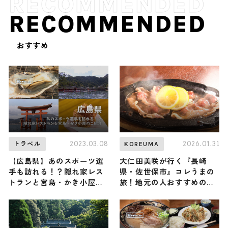
RECOMMENDED
おすすめ
2023.03.08
2026.01.31
トラベル
KOREUMA
【広島県】あのスポーツ選
大仁田美咲が行く『長崎
手も訪れる！？隠れ家レス
県・佐世保市』コレうまの
トランと宮島・かき小屋の
旅！地元の人おすすめのご
ご紹介
当地名物グルメ3選 2026年
1月31日放送