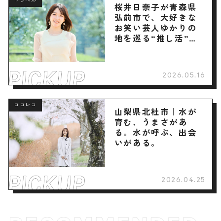
トラベル
桜井日奈子が青森県
弘前市で、大好きな
お笑い芸人ゆかりの
地を巡る“推し活”旅
へ
2026.05.16
ロコレコ
山梨県北杜市｜水が
育む、うまさがあ
る。水が呼ぶ、出会
いがある。
2026.04.25