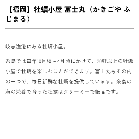
【福岡】牡蠣小屋 冨士丸（かきごや ふ
じまる）
岐志漁港にある牡蠣小屋。
糸島では毎年10月頃～4月頃にかけて、20軒以上の牡蠣
小屋で牡蠣を楽しむことができます。冨士丸もその内
の一つで、毎日新鮮な牡蠣を提供しています。糸島の
海の栄養で育った牡蠣はクリーミーで絶品です。