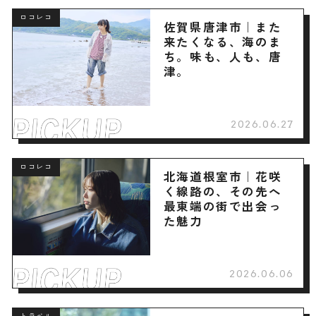
ロコレコ
佐賀県唐津市｜また
来たくなる、海のま
ち。味も、人も、唐
津。
2026.06.27
ロコレコ
北海道根室市｜花咲
く線路の、その先へ
最東端の街で出会っ
た魅力
2026.06.06