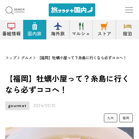
番組情報
国内旅
海外旅
マルシェ
ストア
宿泊
トップ
グルメ
【福岡】牡蠣小屋って？糸島に行くなら必ずココへ！
【福岡】牡蠣小屋って？糸島に行く
なら必ずココへ！
2024/01/31
gourmet
九州
福岡