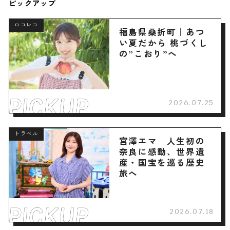
ピックアップ
ロコレコ
福島県桑折町｜あつ
い夏だから 桃づくし
の”こおり”へ
2026.07.25
トラベル
宮澤エマ 人生初の
奈良に感動、世界遺
産・国宝を巡る歴史
旅へ
2026.07.18