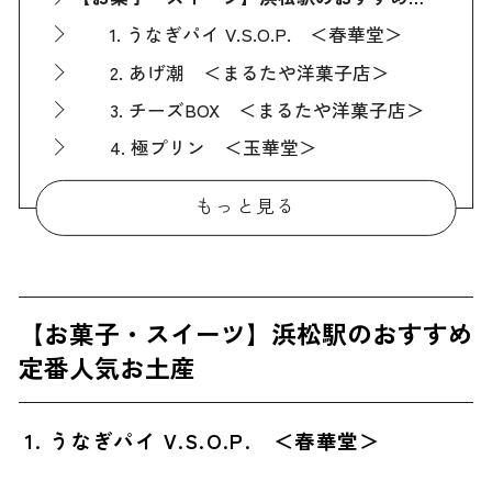
1. うなぎパイ V.S.O.P. ＜春華堂＞
2. あげ潮 ＜まるたや洋菓子店＞
3. チーズBOX ＜まるたや洋菓子店＞
4. 極プリン ＜玉華堂＞
5. 蜜っとりパイ ＜うなぎいも＞
もっと見る
6. はちみつぶんぶんラスク ＜長坂養蜂場＞
【お菓子・スイーツ以外】浜松駅のおすすめ定番人気お土産
7. 石松餃子（冷凍餃子） ＜石松餃子＞
【お菓子・スイーツ】浜松駅のおすすめ
8. 浜名湖うなぎ 長蒲焼（真空パック） ＜浜名湖養魚漁業協同組合＞
定番人気お土産
9. 花の舞 純米吟醸 ＜花の舞酒造＞
10. 香り巻 ＜松香堂＞
1. うなぎパイ V.S.O.P. ＜春華堂＞
ばらまき用に最適！浜松駅のおすすめ人気お土産
11. こっこ ＜ミホミ＞