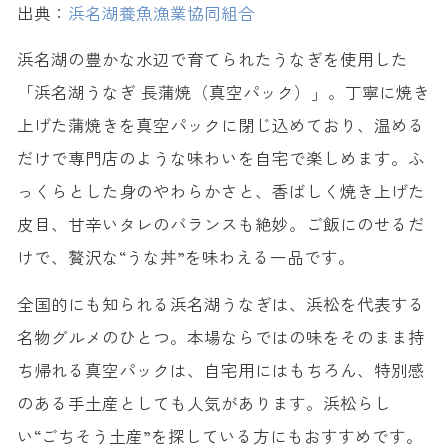
出典：
浜名湖養魚漁業協同組合
浜名湖の豊かな水辺で育てられたうなぎを使用した
「浜名湖うなぎ 長蒲焼（真空パック）」。丁寧に焼き
上げた蒲焼きを真空パックに閉じ込めており、温める
だけで専門店のような味わいを自宅で楽しめます。ふ
っくらとした身のやわらかさと、香ばしく焼き上げた
皮目、甘辛いタレのバランスも絶妙。ご飯にのせるだ
けで、贅沢な“うな丼”を味わえる一品です。
全国的にも知られる浜名湖うなぎは、浜松を代表する
名物グルメのひとつ。本場ならではの味をそのまま持
ち帰れる真空パックは、自宅用にはもちろん、特別感
のある手土産としても人気があります。浜松らし
い“ごちそう土産”を探している方にもおすすめです。