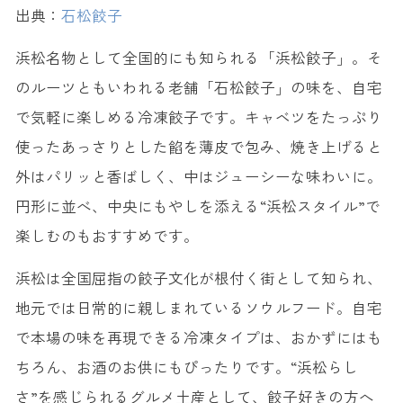
出典：
石松餃子
浜松名物として全国的にも知られる「浜松餃子」。そ
のルーツともいわれる老舗「石松餃子」の味を、自宅
で気軽に楽しめる冷凍餃子です。キャベツをたっぷり
使ったあっさりとした餡を薄皮で包み、焼き上げると
外はパリッと香ばしく、中はジューシーな味わいに。
円形に並べ、中央にもやしを添える“浜松スタイル”で
楽しむのもおすすめです。
浜松は全国屈指の餃子文化が根付く街として知られ、
地元では日常的に親しまれているソウルフード。自宅
で本場の味を再現できる冷凍タイプは、おかずにはも
ちろん、お酒のお供にもぴったりです。“浜松らし
さ”を感じられるグルメ土産として、餃子好きの方へ