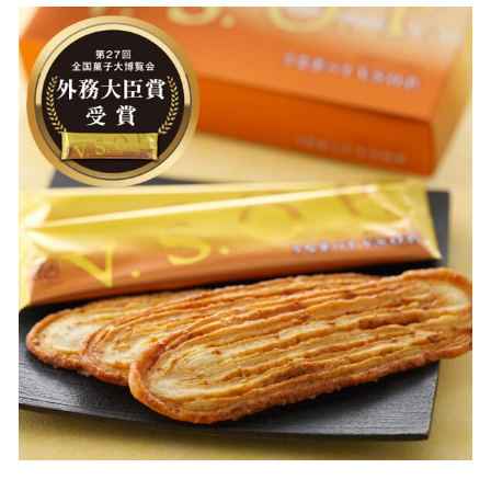
12. きみのまま ＜きみのまま＞
13. みかん最中 ＜入河屋＞
14. 大砂丘チーズ ＜たこ満＞
【浜松駅限定】浜松駅でしか買えないお土産
15. 静岡抹茶バウムクーヘン ＜治一郎＞