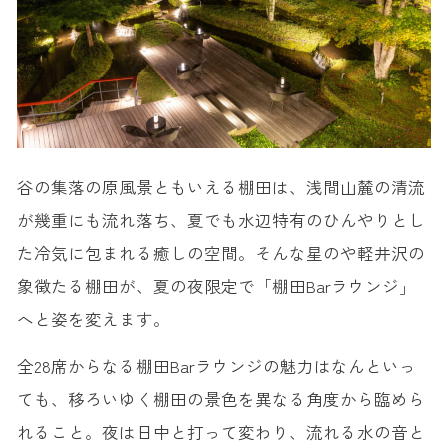
谷の集落の原風景ともいえる棚田は、浅間山麓の清流
が幾重にも流れ落ち、夏でも水辺特有のひんやりとし
た冷気に包まれる癒しの空間。そんな星のや軽井沢の
象徴たる棚田が、夏の夜限定で「棚田Barラウンジ」
へと姿を変えます。
全28席からなる棚田Barラウンジの魅力はなんといっ
ても、移ろいゆく棚田の景色を異なる角度から臨めら
れること。夜は日中と打って変わり、流れる水の音と