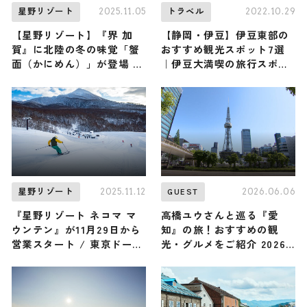
2025.11.05
2022.10.29
星野リゾート
トラベル
【星野リゾート】『界 加
【静岡・伊豆】伊豆東部の
賀』に北陸の冬の味覚「蟹
おすすめ観光スポット7選
面（かにめん）」が登場 /
｜伊豆大満喫の旅行スポッ
紅殻（べんがら）色の伝統
トをご紹介
建築「べんがらラウンジ」
で華やかなひとときを
2025.11.12
2026.06.06
星野リゾート
GUEST
『星野リゾート ネコマ マ
高橋ユウさんと巡る『愛
ウンテン』が11月29日から
知』の旅！おすすめの観
営業スタート / 東京ドーム
光・グルメをご紹介 2026
4個分のツリーランゾーン
年6月6日放送
で白銀のパウダースノーを
滑ろう ♪