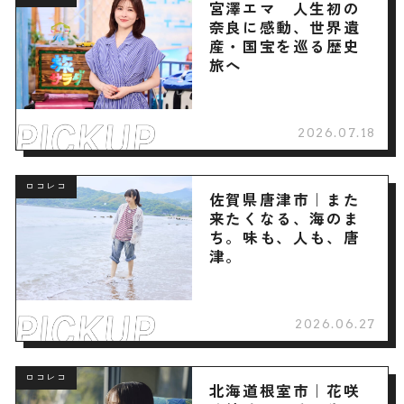
宮澤エマ 人生初の
奈良に感動、世界遺
産・国宝を巡る歴史
旅へ
2026.07.18
ロコレコ
佐賀県唐津市｜また
来たくなる、海のま
ち。味も、人も、唐
津。
2026.06.27
ロコレコ
北海道根室市｜花咲