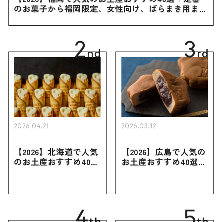
のお菓子から福岡限定、女性向け、ばらまき用まで
幅広く紹介
2
3
nd
rd
2026.04.21
2026.03.12
【2026】北海道で人気
【2026】広島で人気の
のお土産おすすめ40選
お土産おすすめ40選｜
｜定番のお菓子・スイ
定番のお菓子からおし
ーツから北海道でしか
ゃれなお土産・ばらま
買えない限定品、女性
き用、女性向けまで幅
向けまで幅広く紹介
広く紹介
4
5
th
th