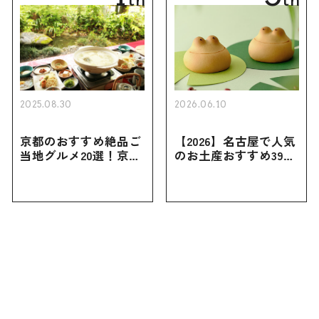
2025.08.30
2026.06.10
京都のおすすめ絶品ご
【2026】名古屋で人気
当地グルメ20選！京都
のお土産おすすめ39選
にしかない名物から人
｜定番のお菓子から名
気の名店17選も紹介
古屋限定・おしゃれな
お土産・ばらまき用ま
で幅広く紹介