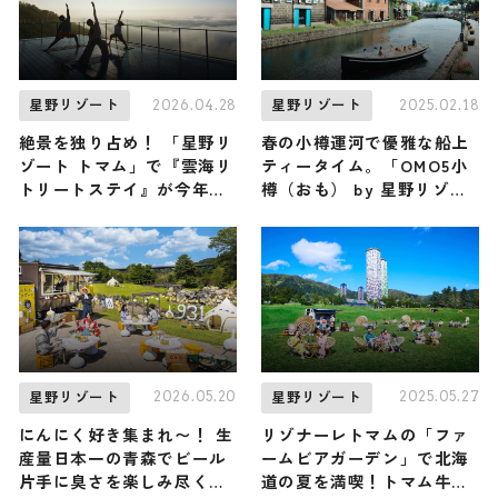
2026.04.28
2025.02.18
星野リゾート
星野リゾート
絶景を独り占め！ 「星野リ
春の小樽運河で優雅な船上
ゾート トマム」で『雲海リ
ティータイム。「OMO5小
トリートステイ』が今年も
樽（おも） by 星野リゾー
開催 / 天空のプライベート
ト」の「小樽運河アフタヌ
ヨガで心身をととのえる安
ーンティークルージング」
らぎの滞在｜北海道
2026.05.20
2025.05.27
星野リゾート
星野リゾート
にんにく好き集まれ〜！ 生
リゾナーレトマムの「ファ
産量日本一の青森でビール
ームビアガーデン」で北海
片手に臭さを楽しみ尽くす
道の夏を満喫！トマム牛乳