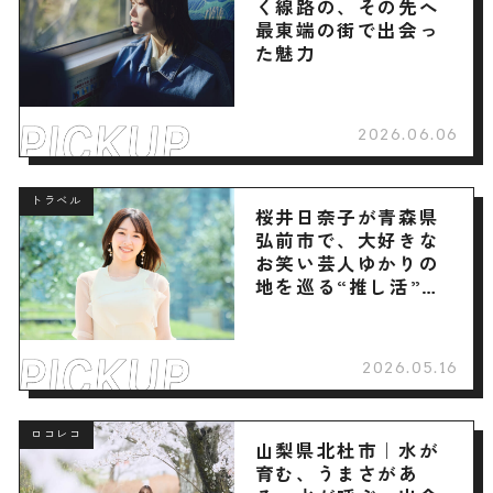
く線路の、その先へ
最東端の街で出会っ
た魅力
2026.06.06
トラベル
桜井日奈子が青森県
弘前市で、大好きな
お笑い芸人ゆかりの
地を巡る“推し活”旅
へ
2026.05.16
ロコレコ
山梨県北杜市｜水が
育む、うまさがあ