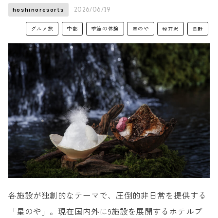
2026/06/19
hoshinoresorts
グルメ旅
中部
季節の体験
星のや
軽井沢
長野
各施設が独創的なテーマで、圧倒的非日常を提供する
「星のや」。現在国内外に9施設を展開するホテルブ