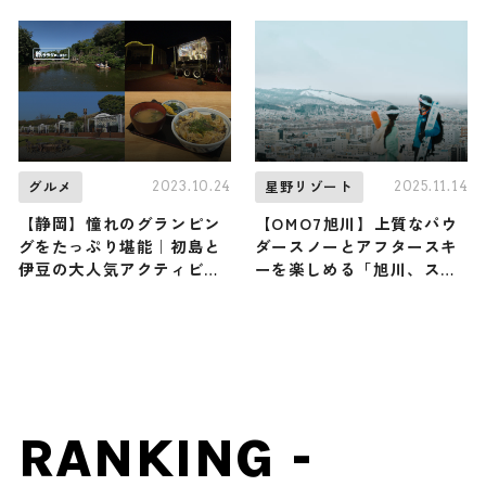
『にんにくビアガーデン
を使ったクラフトビールと
931』が今年も開催 / 青森
さっぱりアイスを味わう
屋 by 星野リゾート
2023.10.24
2025.11.14
グルメ
星野リゾート
【静岡】憧れのグランピン
【OMO7旭川】上質なパウ
グをたっぷり堪能｜初島と
ダースノーとアフタースキ
伊豆の大人気アクティビテ
ーを楽しめる「旭川、スキ
ィとグルメスポット
ー都市宣言」が12月1日から
開催！ “寒くなるほど安く
なるクラフトビール” など
遊び心満載 ♪
RANKING -