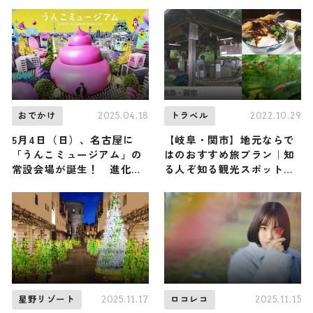
開、花火大会 … 2026年の
最新おでかけ情報をご紹介
します ♪
2025.04.18
2022.10.29
おでかけ
トラベル
5月4日（日）、名古屋に
【岐阜・関市】地元ならで
「うんこミュージアム」の
はのおすすめ旅プラン｜知
常設会場が誕生！ 進化し
る人ぞ知る観光スポットを
た“うんこカワイイ”エンタ
ご紹介
メ空間を楽しみつくそう
2025.11.17
2025.11.15
星野リゾート
ロコレコ