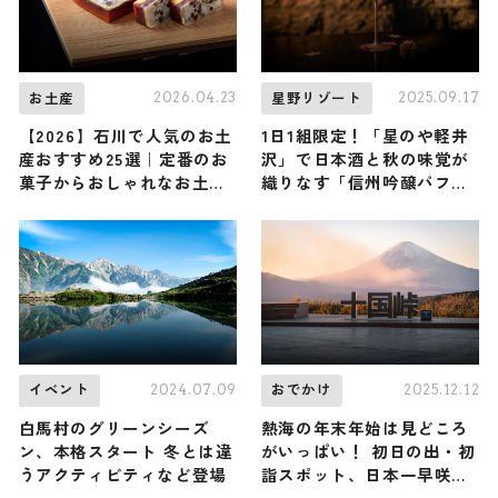
2026.04.23
2025.09.17
お土産
星野リゾート
【2026】石川で人気のお土
1日1組限定！「星のや軽井
産おすすめ25選｜定番のお
沢」で日本酒と秋の味覚が
菓子からおしゃれなお土
織りなす「信州吟醸パフ
産・ばらまき用まで幅広く
ェ」をペアリングとともに
紹介
楽しむ
2024.07.09
2025.12.12
イベント
おでかけ
白馬村のグリーンシーズ
熱海の年末年始は見どころ
ン、本格スタート 冬とは違
がいっぱい！ 初日の出・初
うアクティビティなど登場
詣スポット、日本一早咲き
の桜&梅、国宝の限定公