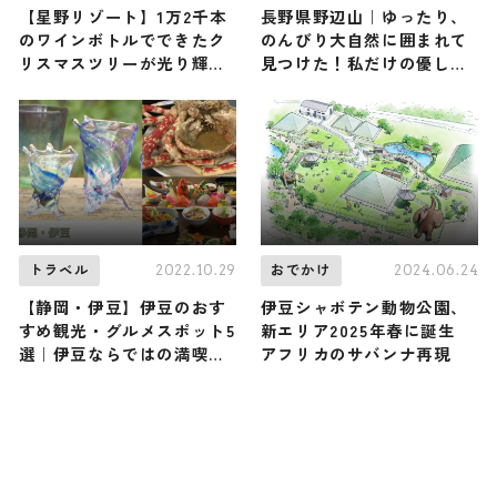
【星野リゾート】1万2千本
長野県野辺山｜ゆったり、
のワインボトルでできたク
のんびり大自然に囲まれて
リスマスツリーが光り輝く
見つけた！私だけの優しい
… 「ワインリゾートクリス
自分時間
マス2025」リゾナーレ八ヶ
岳で12月1日よりスタート
2022.10.29
2024.06.24
トラベル
おでかけ
【静岡・伊豆】伊豆のおす
伊豆シャボテン動物公園、
すめ観光・グルメスポット5
新エリア2025年春に誕生
選｜伊豆ならではの満喫プ
アフリカのサバンナ再現
ランをご紹介