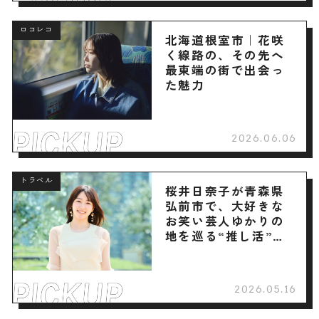
ロコレコ
北海道根室市｜花咲
く線路の、その先へ
最東端の街で出会っ
た魅力
2026.06.06
トラベル
桜井日奈子が青森県
弘前市で、大好きな
お笑い芸人ゆかりの
地を巡る“推し活”旅
へ
2026.05.16