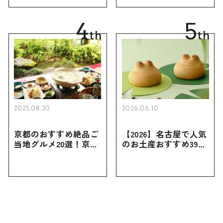
買えない限定品、女性
き用、女性向けまで幅
向けまで幅広く紹介
広く紹介
4
5
th
th
2025.08.30
2026.06.10
京都のおすすめ絶品ご
【2026】名古屋で人気
当地グルメ20選！京都
のお土産おすすめ39選
にしかない名物から人
｜定番のお菓子から名
気の名店17選も紹介
古屋限定・おしゃれな
お土産・ばらまき用ま
で幅広く紹介