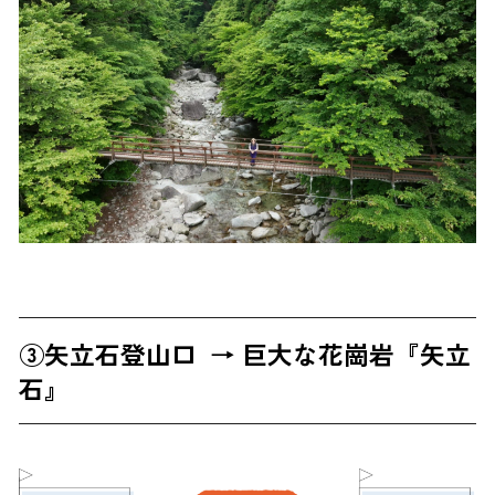
③矢立石登山口 → 巨大な花崗岩『矢立
石』