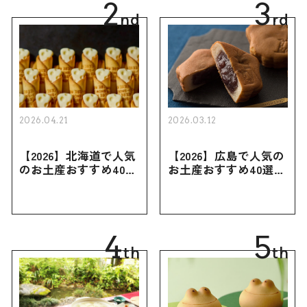
2
3
nd
rd
2026.04.21
2026.03.12
【2026】北海道で人気
【2026】広島で人気の
のお土産おすすめ40選
お土産おすすめ40選｜
｜定番のお菓子・スイ
定番のお菓子からおし
ーツから北海道でしか
ゃれなお土産・ばらま
買えない限定品、女性
き用、女性向けまで幅
向けまで幅広く紹介
広く紹介
4
5
th
th