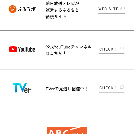
朝日放送テレビが
WEB SITE
運営する
ふるさと
納税サイト
公式YouTubeチャンネル
CHECK！
はこちら！
CHECK！
TVerで
見逃し配信中！