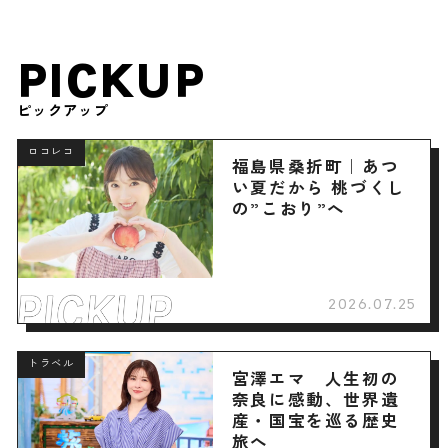
PICKUP
ピックアップ
ロコレコ
福島県桑折町｜あつ
い夏だから 桃づくし
の”こおり”へ
2026.07.25
トラベル
宮澤エマ 人生初の
奈良に感動、世界遺
産・国宝を巡る歴史
旅へ