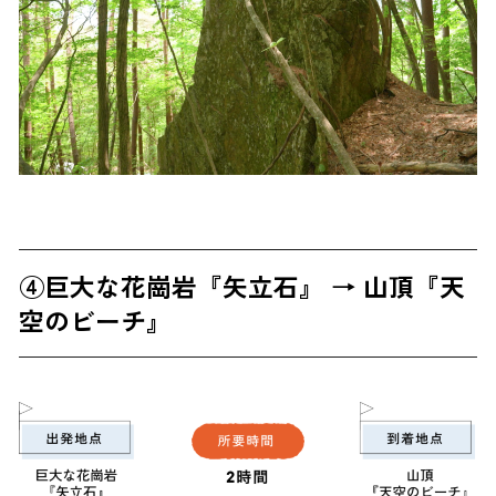
④巨大な花崗岩『矢立石』 → 山頂『天
空のビーチ』