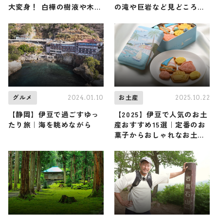
大変身！ 白樺の樹液や木々
の滝や巨岩など見どころた
の香りを凝縮したかき氷で
くさんの低山に俳優・前川
「食べる森林浴」という新
泰之が登頂！（登山で頂き
感覚の涼体験を
メシ！コラボ企画）
2024.01.10
2025.10.22
グルメ
お土産
【静岡】伊豆で過ごすゆっ
【2025】伊豆で人気のお土
たり旅｜海を眺めながら
産おすすめ15選｜定番のお
菓子からおしゃれなお土
産・ばらまき用まで幅広く
紹介