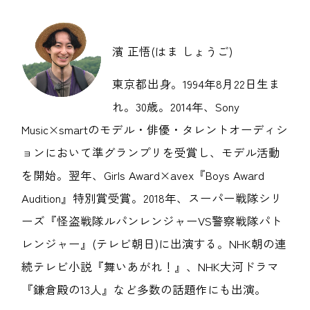
濱 正悟(はま しょうご)
東京都出身。1994年8月22日生ま
れ。30歳。2014年、Sony
Music×smartのモデル・俳優・タレントオーディシ
ョンにおいて準グランプリを受賞し、モデル活動
を開始。翌年、Girls Award×avex『Boys Award
Audition』特別賞受賞。2018年、スーパー戦隊シリ
ーズ『怪盗戦隊ルパンレンジャーVS警察戦隊パト
レンジャー』(テレビ朝日)に出演する。NHK朝の連
続テレビ小説『舞いあがれ！』、NHK大河ドラマ
『鎌倉殿の13人』など多数の話題作にも出演。