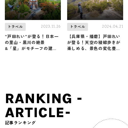
2023.11.26
2024.04.21
トラベル
トラベル
“戸田れい”が登る！日本一
【兵庫県・播磨】戸田れい
の里山・黒川の絶景
が登る！天空の稜線歩きが
&「星」がモチーフの建築
楽しめる、景色の変化豊か
物がそびえる山 in 兵庫県
な高御位山（登山で頂きメ
（登山で頂きメシ！コラボ
シ！コラボ企画）
企画）
RANKING -
ARTICLE-
記事ランキング