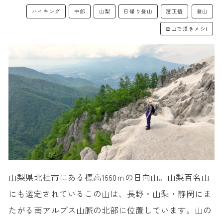
ハイキング
中部
山梨
日帰り登山
濱正悟
登山
登山で頂きメシ!
山梨県北杜市にある標高1660ｍの日向山。山梨百名山
にも選定されているこの山は、長野・山梨・静岡にま
たがる南アルプス山脈の北部に位置しています。山の