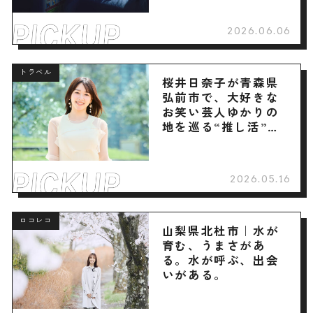
2026.06.06
トラベル
桜井日奈子が青森県
弘前市で、大好きな
お笑い芸人ゆかりの
地を巡る“推し活”旅
へ
2026.05.16
ロコレコ
山梨県北杜市｜水が
育む、うまさがあ
る。水が呼ぶ、出会
いがある。