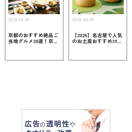
2025.08.30
2026.06.10
京都のおすすめ絶品ご
【2026】名古屋で人気
当地グルメ20選！京都
のお土産おすすめ39選
にしかない名物から人
｜定番のお菓子から名
気の名店17選も紹介
古屋限定・おしゃれな
お土産・ばらまき用ま
で幅広く紹介