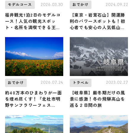
2026.03.30
2024.09.22
モデルコース
おでかけ
福井観光1泊2日のモデルコ
【東京・岩茸石山】開運勝
ース！人気の観光スポッ
利のパワースポットも！初
ト・名所を満喫できる王道
心者でも安心の人気低山に
の旅程を紹介
平山祐介が挑戦（登山で頂
きメシ！コラボ企画）
2026.07.24
2023.02.27
おでかけ
トラベル
約40万本のひまわりが一面
【岐阜県】厳冬期だけの風
を埋め尽くす！『北杜市明
景に感激！冬の飛騨高山を
野サンフラワーフェス
巡る２日間の旅
2026』が8月16日まで開催
中 / 山梨県北杜市