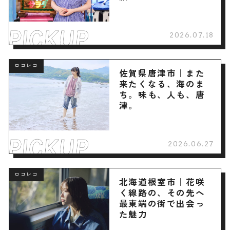
2026.07.18
ロコレコ
佐賀県唐津市｜また
来たくなる、海のま
ち。味も、人も、唐
津。
2026.06.27
ロコレコ
北海道根室市｜花咲
く線路の、その先へ
最東端の街で出会っ
た魅力