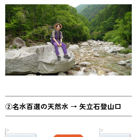
②名水百選の天然水 → 矢立石登山口