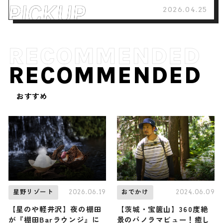
2026.04.25
RECOMMENDED
おすすめ
2026.06.19
2024.06.09
星野リゾート
おでかけ
【星のや軽井沢】夜の棚田
【茨城・宝篋山】360度絶
が『棚田Barラウンジ』に
景のパノラマビュー！癒し