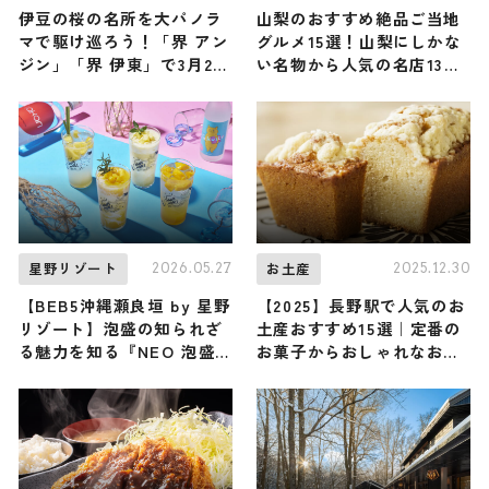
伊豆の桜の名所を大パノラ
山梨のおすすめ絶品ご当地
マで駆け巡ろう！「界 アン
グルメ15選！山梨にしかな
ジン」「界 伊東」で3月23
い名物から人気の名店13選
日（日）から「桜オープン
も紹介
バスツアー」開催
2026.05.27
2025.12.30
星野リゾート
お土産
【BEB5沖縄瀬良垣 by 星野
【2025】長野駅で人気のお
リゾート】泡盛の知られざ
土産おすすめ15選｜定番の
る魅力を知る『NEO 泡盛
お菓子からおしゃれなお土
Summer Night』が6/1〜
産・ばらまき用まで幅広く
開催！ 泡盛をアレンジした
紹介
カクテルやサワーで夏の夜
を涼やかに楽しもう ♪