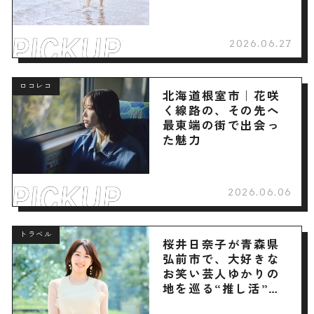
2026.06.27
ロコレコ
北海道根室市｜花咲
く線路の、その先へ
最東端の街で出会っ
た魅力
2026.06.06
トラベル
桜井日奈子が青森県
弘前市で、大好きな
お笑い芸人ゆかりの
地を巡る“推し活”旅
へ