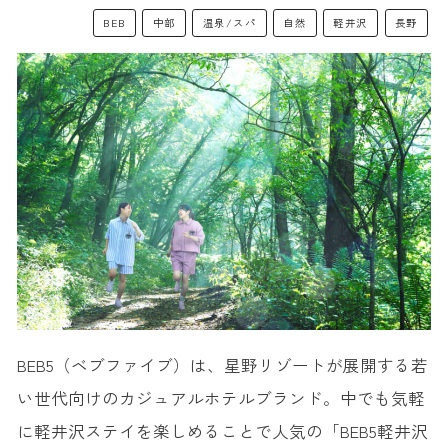
BEB
中部
温泉/スパ
自然
軽井沢
長野
BEB5（ベブファイブ）は、星野リゾートが展開する若
い世代向けのカジュアルホテルブランド。中でも気軽
に軽井沢ステイを楽しめることで人気の「BEB5軽井沢