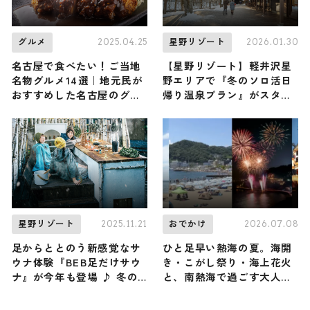
2025.04.25
2026.01.30
グルメ
星野リゾート
名古屋で食べたい！ご当地
【星野リゾート】軽井沢星
名物グルメ14選｜地元民が
野エリアで『冬のソロ活日
おすすめした名古屋のグル
帰り温泉プラン』がスター
メ店10店も紹介
ト！ 東京からわずか90分
… 「手ぶらで森へ行く」と
いう新感覚の癒やし体験を
2025.11.21
2026.07.08
星野リゾート
おでかけ
足からととのう新感覚なサ
ひと足早い熱海の夏。海開
ウナ体験『BEB足だけサウ
き・こがし祭り・海上花火
ナ』が今年も登場 ♪ 冬の
と、南熱海で過ごす大人の
澄んだ軽井沢の空気とハー
ゆったり夏旅 ／ 静岡県熱
ブの香りに癒される /
海市