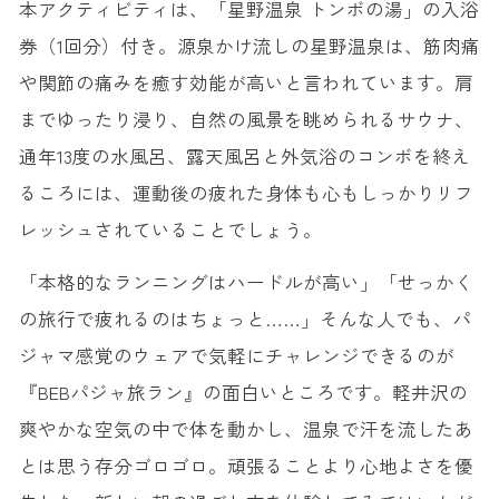
本アクティビティは、「星野温泉 トンボの湯」の入浴
券（1回分）付き。源泉かけ流しの星野温泉は、筋肉痛
や関節の痛みを癒す効能が高いと言われています。肩
までゆったり浸り、自然の風景を眺められるサウナ、
通年13度の水風呂、露天風呂と外気浴のコンボを終え
るころには、運動後の疲れた身体も心もしっかりリフ
レッシュされていることでしょう。
「本格的なランニングはハードルが高い」「せっかく
の旅行で疲れるのはちょっと……」そんな人でも、パ
ジャマ感覚のウェアで気軽にチャレンジできるのが
『BEBパジャ旅ラン』の面白いところです。軽井沢の
爽やかな空気の中で体を動かし、温泉で汗を流したあ
とは思う存分ゴロゴロ。頑張ることより心地よさを優