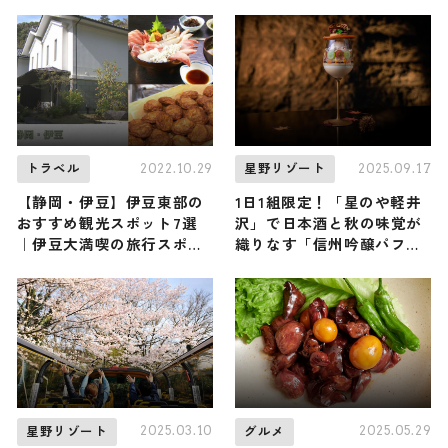
2022.10.29
2025.09.17
トラベル
星野リゾート
【静岡・伊豆】伊豆東部の
1日1組限定！「星のや軽井
おすすめ観光スポット7選
沢」で日本酒と秋の味覚が
｜伊豆大満喫の旅行スポッ
織りなす「信州吟醸パフ
トをご紹介
ェ」をペアリングとともに
楽しむ
2025.03.10
2025.05.29
星野リゾート
グルメ