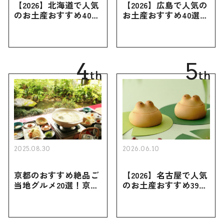
【2026】北海道で人気
【2026】広島で人気の
のお土産おすすめ40選
お土産おすすめ40選｜
｜定番のお菓子・スイ
定番のお菓子からおし
ーツから北海道でしか
ゃれなお土産・ばらま
買えない限定品、女性
き用、女性向けまで幅
向けまで幅広く紹介
広く紹介
4
5
th
th
2025.08.30
2026.06.10
京都のおすすめ絶品ご
【2026】名古屋で人気
当地グルメ20選！京都
のお土産おすすめ39選
にしかない名物から人
｜定番のお菓子から名
気の名店17選も紹介
古屋限定・おしゃれな
お土産・ばらまき用ま