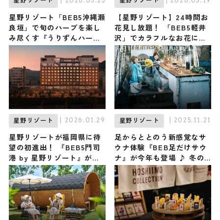
| 2026.03.25
| 2026.03.19
星野リゾート
星野リゾート
星野リゾート「BEB5沖縄瀬
【星野リゾート】24時間お
良垣」で旬のハーブを楽し
花見し放題！ 「BEB5軽井
み尽くす『うりずんハーバ
沢」でカラフルなお花に包
ルステイ』が初開催！ 沖縄
まれる『BEBフラワーテラ
の春「うりずん」に身も心
ス』が新登場
も委ねる旅を
| 2026.01.29
| 2025.11.21
星野リゾート
星野リゾート
星野リゾートが福岡県に待
足からととのう新感覚なサ
望の初進出！ 『BEB5門司
ウナ体験『BEB足だけサウ
港 by 星野リゾート』が
ナ』が今年も登場 ♪ 冬の
2026年7月24日にグランド
澄んだ軽井沢の空気とハー
オープン ♪
ブの香りに癒される /
BEB5軽井沢 by 星野リゾー
ト