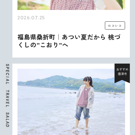
2026.07.25
ロコレコ
福島県桑折町｜あつい夏だから 桃づ
くしの”こおり”へ
S
P
おすすめ
E
唐津市
C
I
A
L
T
R
A
V
E
L
S
A
L
A
D