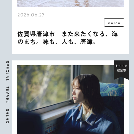
2026.06.27
ロコレコ
佐賀県唐津市｜また来たくなる、海
のまち。味も、人も、唐津。
S
P
おすすめ
E
根室市
C
I
A
L
T
R
A
V
E
L
S
A
L
A
D