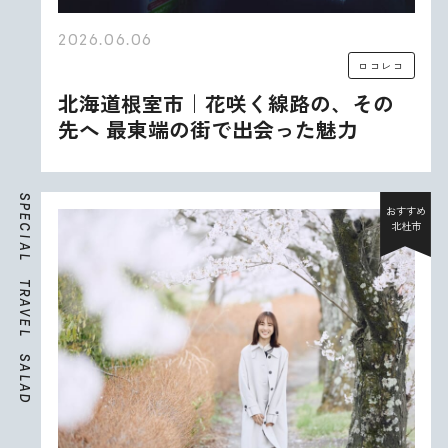
2026.06.06
ロコレコ
北海道根室市｜花咲く線路の、その
先へ 最東端の街で出会った魅力
S
P
おすすめ
E
北杜市
C
I
A
L
T
R
A
V
E
L
S
A
L
A
D