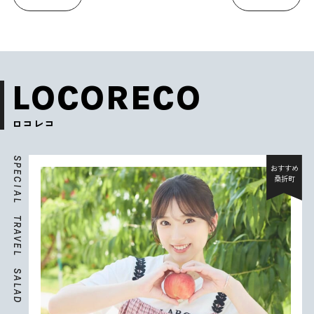
LOCORECO
ロコレコ
S
P
おすすめ
E
桑折町
C
I
A
L
T
R
A
V
E
L
S
A
L
A
D