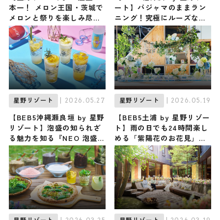
本一！ メロン王国・茨城で
ート】パジャマのままラン
メロンと祭りを楽しみ尽く
ニング！究極にルーズな
す『メロンまるごと夏祭
「旅ラン」アクティビティ
り』がBEB5土浦にて初開催
『BEBパジャ旅ラン』が新
/ 茨城県土浦市
登場！
| 2026.05.27
| 2026.05.19
星野リゾート
星野リゾート
【BEB5沖縄瀬良垣 by 星野
【BEB5土浦 by 星野リゾー
リゾート】泡盛の知られざ
ト】雨の日でも24時間楽し
る魅力を知る『NEO 泡盛
める「紫陽花のお花見」と
Summer Night』が6/1〜
いう新体験！ 『紫陽花ブル
開催！ 泡盛をアレンジした
ーミング』が6月1日から初
カクテルやサワーで夏の夜
開催
を涼やかに楽しもう ♪