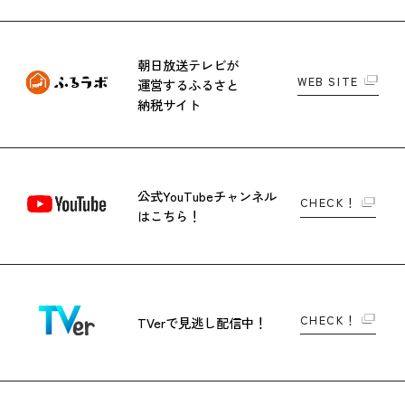
朝日放送テレビが
WEB SITE
運営する
ふるさと
納税サイト
公式YouTubeチャンネル
CHECK！
はこちら！
CHECK！
TVerで
見逃し配信中！