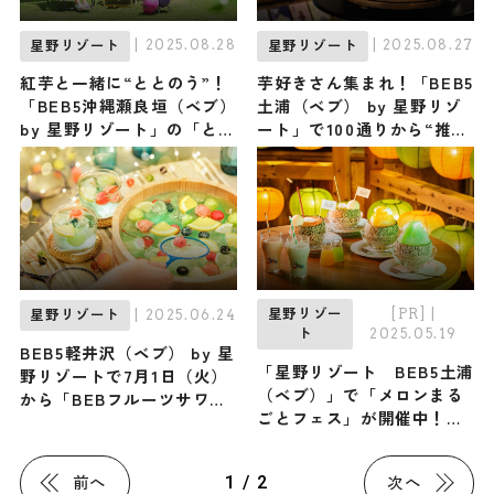
| 2025.08.28
| 2025.08.27
星野リゾート
星野リゾート
紅芋と一緒に“ととのう”！
芋好きさん集まれ！「BEB5
「BEB5沖縄瀬良垣（ベブ）
土浦（ベブ） by 星野リゾ
by 星野リゾート」の「とと
ート」で100通りから“推し
の芋」で新感覚のサウナ体
イモ”を見つける「ほしいも
験を
コレクション」初開催
[PR]
|
| 2025.06.24
星野リゾー
星野リゾート
2025.05.19
ト
BEB5軽井沢（ベブ） by 星
「星野リゾート BEB5土浦
野リゾートで7月1日（火）
（ベブ）」で「メロンまる
から「BEBフルーツサワー
ごとフェス」が開催中！
夏祭り2025」が開催！個性
生産量日本一の茨城県でメ
派サワーや屋台で特別な夏
ロンの魅力を楽しみつくそ
祭り体験を
1 / 2
前へ
次へ
う