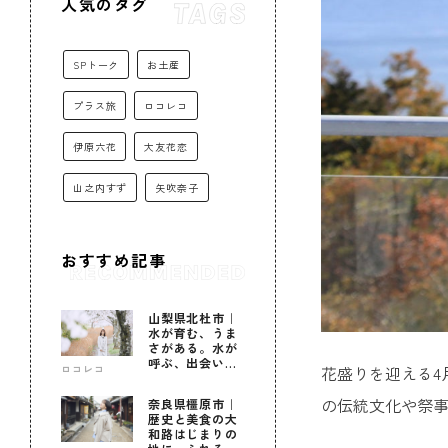
人気のタグ
SPトーク
お土産
プラス旅
ロコレコ
伊原六花
大友花恋
山之内すず
矢吹奈子
おすすめ記事
山梨県北杜市｜
水が育む、うま
さがある。水が
呼ぶ、出会いが
花盛りを迎える4
ロコレコ
ある。
の伝統文化や祭
奈良県橿原市｜
歴史と美食の大
和路はじまりの