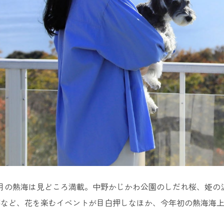
月の熱海は見どころ満載。中野かじかわ公園のしだれ桜、姫の沢公
事など、花を楽むイベントが目白押しなほか、今年初の熱海海