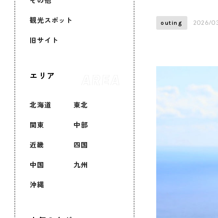
その他
観光スポット
2026/0
outing
旧サイト
エリア
北海道
東北
関東
中部
近畿
四国
中国
九州
沖縄