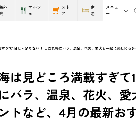
メニュ
海外
マルシ
スト
宿
ー
旅
ェ
ア
泊
載すぎて1日じゃ足りない！ しだれ桜にバラ、温泉、花火、愛犬と一緒に楽しめる各
海は見どころ満載すぎて1
にバラ、温泉、花火、愛
ントなど、4月の最新お