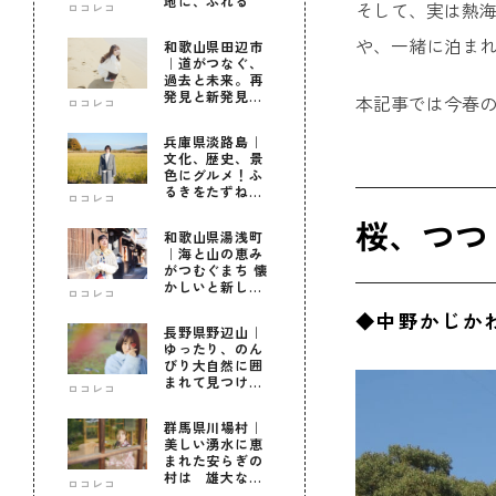
地に、ふれる
そして、実は熱
ロコレコ
や、一緒に泊ま
和歌山県田辺市
｜道がつなぐ、
過去と未来。再
発見と新発見の
本記事では今春
ロコレコ
待つ街へ
兵庫県淡路島｜
文化、歴史、景
色にグルメ！ふ
るきをたずねて
ロコレコ
新しきを知る旅
桜、つつ
和歌山県湯浅町
｜海と山の恵み
がつむぐまち 懐
かしいと新しい
ロコレコ
に出会う旅
◆中野かじか
長野県野辺山｜
ゆったり、のん
びり大自然に囲
まれて見つけ
ロコレコ
た！私だけの優
しい自分時間
群馬県川場村｜
美しい湧水に恵
まれた安らぎの
村は 雄大な自
ロコレコ
然に育まれた心