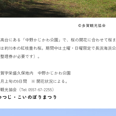
©多賀観光協会
す高台にある「中野かじかわ公園」で、桜の開花に合わせて桜
は約70本の紅枝垂れ桜。期間中は土曜・日曜限定で長浜海浜
る整理券が必要です）。
多賀字栄盛久保地内 中野かじかわ公園
4月上旬の9日間 ※ 開花状況による。
会（Tel: 0557-67-2255）
つつじ・こいのぼりまつり