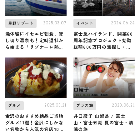
2025.03.07
2024.06.24
星野リゾート
イベント
漁体験にイセエビ朝食、貸
富士急ハイランド、開業60
し切り温泉も！定時退社か
周年記念プロジェクト始動
ら始まる「リゾナーレ熱
総額600万円の宝探し・花
海」の「今日は定時で帰り
火大会がドローンショーと
ます～ご褒美漁旅～」
初コラボも
2025.03.21
2023.08.21
グルメ
プラス旅
金沢のおすすめ絶品ご当地
井口綾子 山梨県 / 富士
グルメ11選！金沢にしかな
山・富士五湖 夏の富士・清
い名物から人気の名店10選
涼の旅
も紹介