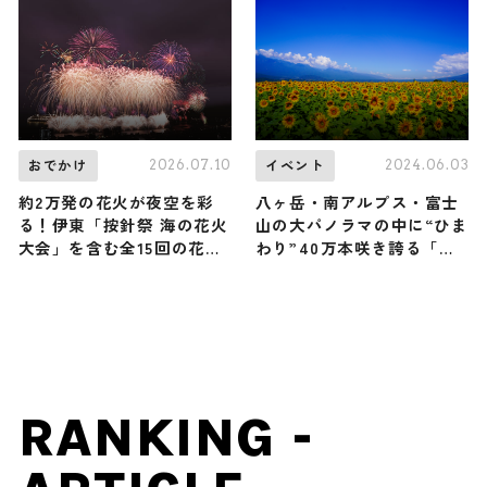
2026.07.10
2024.06.03
おでかけ
イベント
約2万発の花火が夜空を彩
八ヶ岳・南アルプス・富士
る！伊東「按針祭 海の花火
山の大パノラマの中に“ひま
大会」を含む全15回の花火
わり”40万本咲き誇る「北
大会を開催、7/24〜8/29
杜市明野サンフラワーフェ
｜静岡県伊東市
ス2024」開催
RANKING -