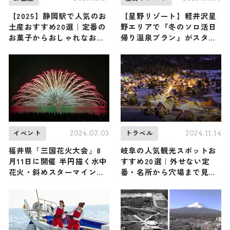
【2025】静岡駅で人気のお
【星野リゾート】軽井沢星
土産おすすめ20選｜定番の
野エリアで『冬のソロ活日
お菓子からおしゃれなお土
帰り温泉プラン』がスター
産・ばらまき用まで幅広く
ト！ 東京からわずか90分
紹介
… 「手ぶらで森へ行く」と
いう新感覚の癒やし体験を
2024.07.03
2024.11.14
イベント
トラベル
福井県「三国花火大会」8
岐阜の人気観光スポットお
月11日に開催 半円描く水中
すすめ20選｜外せない定
花火・斜めスターマインな
番・名所から穴場まで見ど
ど打ち上がる
ころ満載の観光地を紹介