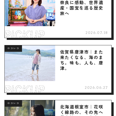
奈良に感動、世界遺
産・国宝を巡る歴史
旅へ
2026.07.18
ロコレコ
佐賀県唐津市｜また
来たくなる、海のま
ち。味も、人も、唐
津。
2026.06.27
ロコレコ
北海道根室市｜花咲
く線路の、その先へ