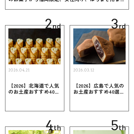
幅広く紹介
2
3
nd
rd
2026.04.21
2026.03.12
【2026】北海道で人気
【2026】広島で人気の
のお土産おすすめ40選
お土産おすすめ40選｜
｜定番のお菓子・スイ
定番のお菓子からおし
ーツから北海道でしか
ゃれなお土産・ばらま
買えない限定品、女性
き用、女性向けまで幅
向けまで幅広く紹介
広く紹介
4
5
th
th