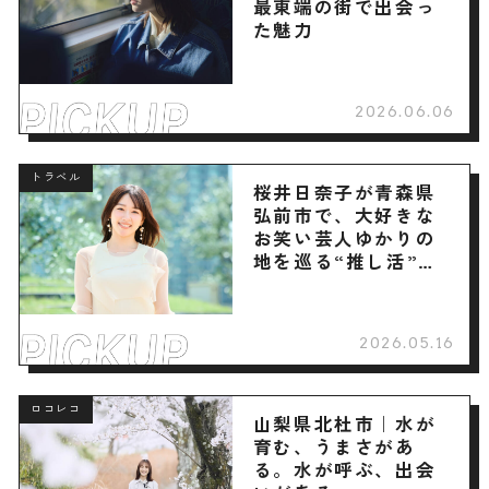
最東端の街で出会っ
た魅力
2026.06.06
トラベル
桜井日奈子が青森県
弘前市で、大好きな
お笑い芸人ゆかりの
地を巡る“推し活”旅
へ
2026.05.16
ロコレコ
山梨県北杜市｜水が
育む、うまさがあ
る。水が呼ぶ、出会