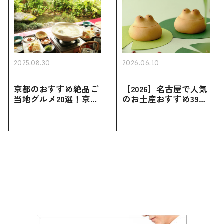
2025.08.30
2026.06.10
京都のおすすめ絶品ご
【2026】名古屋で人気
当地グルメ20選！京都
のお土産おすすめ39選
にしかない名物から人
｜定番のお菓子から名
気の名店17選も紹介
古屋限定・おしゃれな
お土産・ばらまき用ま
で幅広く紹介