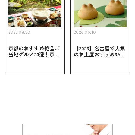
2025.08.30
2026.06.10
京都のおすすめ絶品ご
【2026】名古屋で人気
当地グルメ20選！京都
のお土産おすすめ39選
にしかない名物から人
｜定番のお菓子から名
気の名店17選も紹介
古屋限定・おしゃれな
お土産・ばらまき用ま
で幅広く紹介