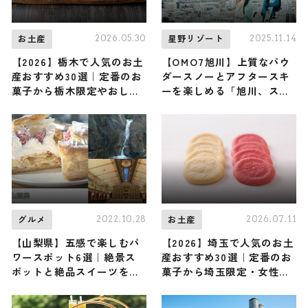
2026.05.30
2025.11.14
お土産
星野リゾート
【2026】栃木で人気のお土
【OMO7旭川】上質なパウ
産おすすめ30選｜定番のお
ダースノーとアフタースキ
菓子から栃木限定やおしゃ
ーを楽しめる「旭川、スキ
れ・かわいいお土産まで幅
ー都市宣言」が12月1日から
広く紹介
開催！ “寒くなるほど安く
なるクラフトビール” など
遊び心満載 ♪
2022.10.28
2026.07.11
グルメ
お土産
【山梨県】五感で楽しむパ
【2026】埼玉で人気のお土
ワースポット6選｜絶景ス
産おすすめ30選｜定番のお
ポットと絶品スイーツをご
菓子から埼玉限定・女性向
紹介
け・ばらまき用まで幅広く
紹介