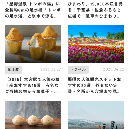
「星野温泉 トンボの湯」に
ひまわり、15,000本咲き誇
全長約6mの足水桶「トンボ
る！千葉県・佐倉ふるさと
の足水浴」と氷水で涼を感
広場で「風車のひまわりガ
じる「トンボの足水アイス
ーデン」開催
バス」が登場！
2025.02.27
2025.04.22
お土産
トラベル
【2025】大宮駅で人気のお
那須の人気観光スポットお
土産おすすめ15選｜有名な
すすめ20選｜外せない定
ご当地名物からお菓子・ス
番・名所から穴場まで見ど
イーツまで完全網羅！
ころ満載の観光地を紹介