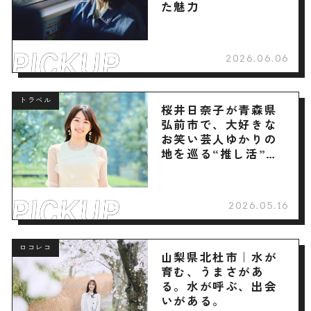
た魅力
2026.06.06
トラベル
桜井日奈子が青森県
弘前市で、大好きな
お笑い芸人ゆかりの
地を巡る“推し活”旅
へ
2026.05.16
ロコレコ
山梨県北杜市｜水が
育む、うまさがあ
る。水が呼ぶ、出会
いがある。