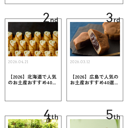
2
3
nd
rd
2026.04.21
2026.03.12
【2026】北海道で人気
【2026】広島で人気の
のお土産おすすめ40選
お土産おすすめ40選｜
｜定番のお菓子・スイ
定番のお菓子からおし
ーツから北海道でしか
ゃれなお土産・ばらま
買えない限定品、女性
き用、女性向けまで幅
向けまで幅広く紹介
広く紹介
4
5
th
th