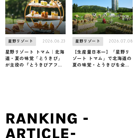
2026.06.23
2026.07.08
星野リゾート
星野リゾート
星野リゾート トマム｜北海
【生産量日本一】「星野リ
道・夏の味覚「とうきび」
ゾート トマム」で北海道の
が主役の『とうきびアフタ
夏の味覚・とうきびを全力
ヌーンティー』が初開催！
で味わい尽くす『ファーム
ファンなら絶対見逃せない
deとうきびフェス』が初開
とうきび尽くしの旅
催！ 限定グルメ、フォトス
ポットなどが登場します ♪
8月31日まで
RANKING -
ARTICLE-