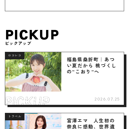
PICKUP
ピックアップ
ロコレコ
福島県桑折町｜あつ
い夏だから 桃づくし
の”こおり”へ
2026.07.25
トラベル
宮澤エマ 人生初の
奈良に感動、世界遺