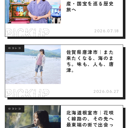
産・国宝を巡る歴史
旅へ
2026.07.18
ロコレコ
佐賀県唐津市｜また
来たくなる、海のま
ち。味も、人も、唐
津。
2026.06.27
ロコレコ
北海道根室市｜花咲
く線路の、その先へ
最東端の街で出会っ