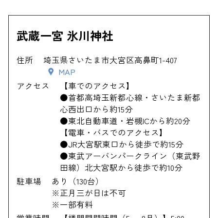
武蔵一宮 氷川神社
住所
埼玉県さいたま市大宮区高鼻町1-407
MAP
アクセス
【車でのアクセス】
●首都高埼玉新都心線・さいたま新都
心西出口から約15分
●東北自動車道・岩槻ICから約20分
【電車・バスでのアクセス】
●JR大宮駅東口から徒歩で約15分
●東武アーバンパークライン（東武野
田線）北大宮駅から徒歩で約10分
駐車場
あり（130台）
※正月三が日は不可
※一部有料
営業時間
【楼門開閉時間（5～-8月）】5:00～