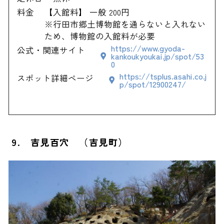
料金
【入館料】 一般 200円
※行田市郷土博物館を通らないと入れない
ため、博物館の入館料が必要
https://www.gyoda-
公式・関連サイト
kankoukyoukai.jp/spot/53
0
https://tsplus.asahi.co.j
スポット詳細ページ
p/spot/12900247/
9. 吉見百穴 （吉見町）