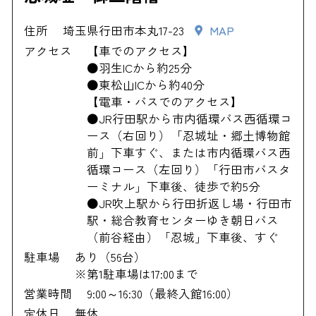
住所
埼玉県行田市本丸17-23
MAP
アクセス
【車でのアクセス】
●羽生ICから約25分
●東松山ICから約40分
【電車・バスでのアクセス】
●JR行田駅から市内循環バス西循環コ
ース（右回り）「忍城址・郷土博物館
前」下車すぐ、または市内循環バス西
循環コース（左回り）「行田市バスタ
ーミナル」下車後、徒歩で約5分
●JR吹上駅から行田折返し場・行田市
駅・総合教育センターゆき朝日バス
（前谷経由）「忍城」下車後、すぐ
駐車場
あり（56台）
※第1駐車場は17:00まで
営業時間
9:00～16:30（最終入館16:00）
定休日
無休