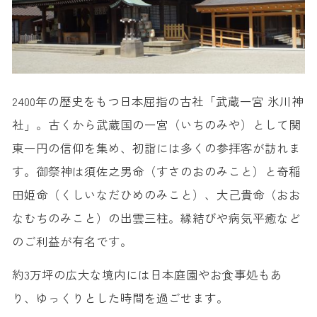
2400年の歴史をもつ日本屈指の古社「武蔵一宮 氷川神
社」。古くから武蔵国の一宮（いちのみや）として関
東一円の信仰を集め、初詣には多くの参拝客が訪れま
す。御祭神は須佐之男命（すさのおのみこと）と奇稲
田姫命（くしいなだひめのみこと）、大己貴命（おお
なむちのみこと）の出雲三柱。縁結びや病気平癒など
のご利益が有名です。
約3万坪の広大な境内には日本庭園やお食事処もあ
り、ゆっくりとした時間を過ごせます。