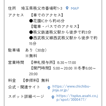
住所
埼玉県秩父市番場町1-3
MAP
アクセス
【車でのアクセス】
●花園ICから約45分
【電車・バスでのアクセス】
●秩父鉄道秩父駅から徒歩で約3分
●西武秩父線西武秩父駅から徒歩で約
15分
駐車場
あり（30台）
※無料
営業時間
【神札授与所】8:30～17:00
【開門時間】5:00～20:00 ※冬季6:00～
20:00
料金
【参拝料】無料
https://www.chichibu-
公式・関連サイト
jinja.or.jp/
https://tsplus.asahi.co.j
スポット詳細ページ
p/spot/3000477/