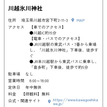
川越氷川神社
住所
埼玉県川越市宮下町2-11-3
MAP
アクセス
【車でのアクセス】
●川越IC約15分
【電車・バスでのアクセス】
●JR川越駅の東武バス・7番から乗場
し、「川越氷川神社」下車後、徒歩す
ぐ
●JR本川越駅から東武バスに乗車し、
「喜多町」下車後、徒歩で約5分
駐車場
なし
営業時間
8:00～18:00
定休日
年中無休
料金
【拝観料】無料
https://www.kawagoehika
公式・関連サイト
wa.jp/