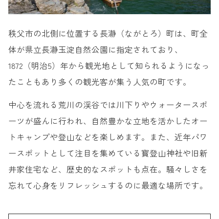
19. 東武動物園
20. 鉄道博物館
秩父市の北側に位置する長瀞（ながとろ）町は、町全
体が県立長瀞玉淀自然公園に指定されており、
1872（明治5）年から観光地として知られるようになっ
たこともあり多くの観光客が集う人気の町です。
中心を流れる荒川の渓谷では川下りやウォータースポ
ーツが盛んに行われ、自然豊かな立地を活かしたオー
トキャンプや登山などを楽しめます。また、近年パワ
ースポットとして注目を集めている寳登山神社や旧新
井家住宅など、歴史的なスポットも点在。騒々しさを
忘れて心身をリフレッシュするのに最適な場所です。