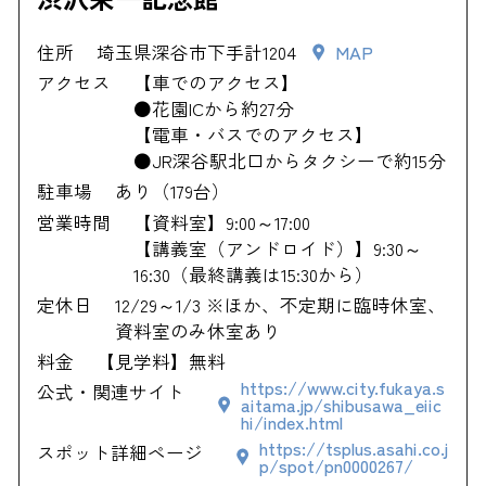
住所
埼玉県深谷市下手計1204
MAP
アクセス
【車でのアクセス】
●花園ICから約27分
【電車・バスでのアクセス】
●JR深谷駅北口からタクシーで約15分
駐車場
あり（179台）
営業時間
【資料室】9:00～17:00
【講義室（アンドロイド）】9:30～
16:30（最終講義は15:30から）
定休日
12/29～1/3 ※ほか、不定期に臨時休室、
資料室のみ休室あり
料金
【見学料】無料
https://www.city.fukaya.s
公式・関連サイト
aitama.jp/shibusawa_eiic
hi/index.html
https://tsplus.asahi.co.j
スポット詳細ページ
p/spot/pn0000267/