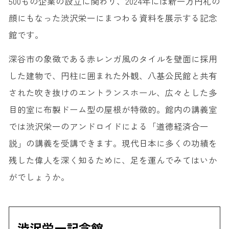
500もの企業の設立に関わり、2024年には新一万円札の
顔にもなった渋沢栄一にまつわる資料を展示する記念
館です。
深谷市の象徴である赤レンガ風のタイルを壁面に採用
した建物で、円柱に囲まれた外観、八基公民館と共有
された吹き抜けのエントランスホール、広々とした多
目的室に布製ドーム型の屋根が特徴的。館内の講義室
では渋沢栄一のアンドロイドによる「道徳経済合一
説」の講義を受講できます。現代日本に多くの功績を
残した偉人を深く知るために、足を運んでみてはいか
がでしょうか。
渋沢栄一記念館