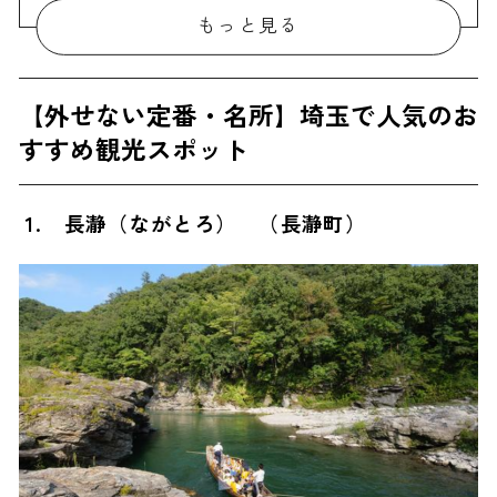
6. 時の鐘
もっと見る
7. 渋沢栄一記念館
8. 忍城址・御三階櫓（おしじょうし ごさんかいやぐら）
【外せない定番・名所】埼玉で人気のお
9. 吉見百穴
すすめ観光スポット
10. 武蔵一宮 氷川神社
11. トーベ・ヤンソンあけぼの子どもの森公園
1. 長瀞（ながとろ） （長瀞町）
12. 丸神の滝
13. 越生梅林（おごせばいりん）
14. 嵐山（らんざん）渓谷
15. ムーミンバレーパーク
16. 菓子屋横丁
17. 角川武蔵野ミュージアム
18. 西武園ゆうえんち