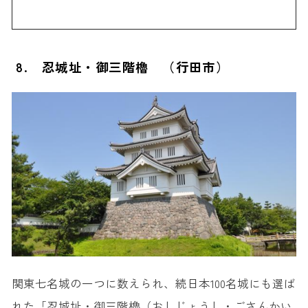
8. 忍城址・御三階櫓 （行田市）
関東七名城の一つに数えられ、続日本100名城にも選ば
れた「忍城址・御三階櫓（おしじょうし・ごさんかい