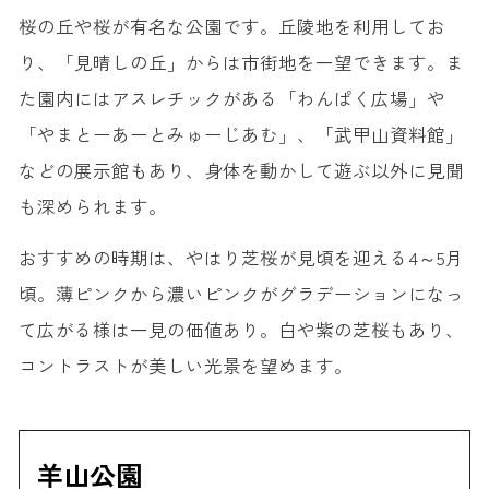
桜の丘や桜が有名な公園です。丘陵地を利用してお
り、「見晴しの丘」からは市街地を一望できます。ま
た園内にはアスレチックがある「わんぱく広場」や
「やまとーあーとみゅーじあむ」、「武甲山資料館」
などの展示館もあり、身体を動かして遊ぶ以外に見聞
も深められます。
おすすめの時期は、やはり芝桜が見頃を迎える4～5月
頃。薄ピンクから濃いピンクがグラデーションになっ
て広がる様は一見の価値あり。白や紫の芝桜もあり、
コントラストが美しい光景を望めます。
羊山公園