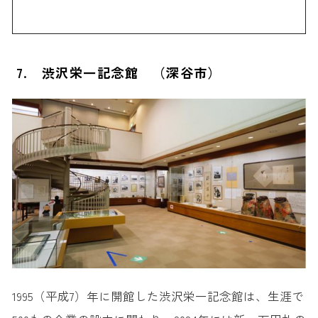
7. 渋沢栄一記念館 （深谷市）
1995（平成7）年に開館した渋沢栄一記念館は、生涯で