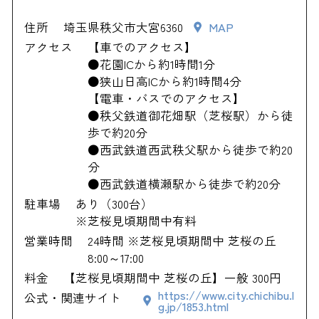
住所
埼玉県秩父市大宮6360
MAP
アクセス
【車でのアクセス】
●花園ICから約1時間1分
●狭山日高ICから約1時間4分
【電車・バスでのアクセス】
●秩父鉄道御花畑駅（芝桜駅）から徒
歩で約20分
●西武鉄道西武秩父駅から徒歩で約20
分
●西武鉄道横瀬駅から徒歩で約20分
駐車場
あり（300台）
※芝桜見頃期間中有料
営業時間
24時間 ※芝桜見頃期間中 芝桜の丘
8:00～17:00
料金
【芝桜見頃期間中 芝桜の丘】一般 300円
https://www.city.chichibu.l
公式・関連サイト
g.jp/1853.html