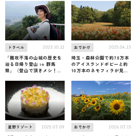
2023.10.22
2025.04.23
トラベル
おでかけ
「難攻不落の山城の歴史を
埼玉・森林公園で約70万本
辿る日帰り登山 in 群馬
のアイスランドポピーと約
県」（登山で頂きメシ！コ
10万本のネモフィラが見頃
ラボ企画）
に！
2025.07.09
2026.07.15
星野リゾート
おでかけ