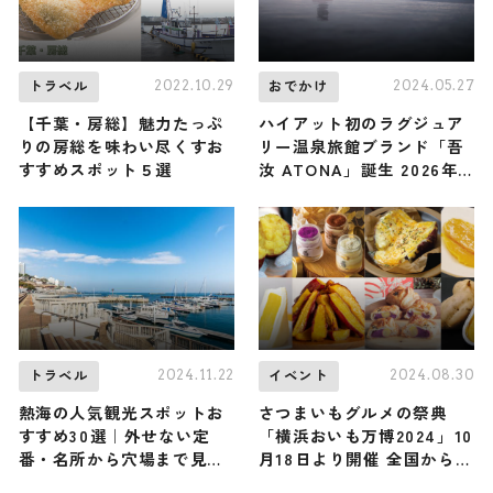
2022.10.29
2024.05.27
トラベル
おでかけ
【千葉・房総】魅力たっぷ
ハイアット初のラグジュア
りの房総を味わい尽くすお
リー温泉旅館ブランド「吾
すすめスポット５選
汝 ATONA」誕生 2026年
以降に由布・屋久島・箱根
で開業
2024.11.22
2024.08.30
トラベル
イベント
熱海の人気観光スポットお
さつまいもグルメの祭典
すすめ30選｜外せない定
「横浜おいも万博2024」10
番・名所から穴場まで見ど
月18日より開催 全国から
ころ満載の観光地を紹介
30店舗以上が集結