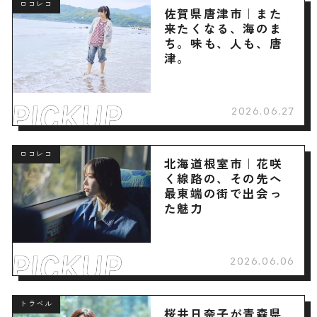
ロコレコ
佐賀県唐津市｜また
来たくなる、海のま
ち。味も、人も、唐
津。
2026.06.27
ロコレコ
北海道根室市｜花咲
く線路の、その先へ
最東端の街で出会っ
た魅力
2026.06.06
トラベル
桜井日奈子が青森県