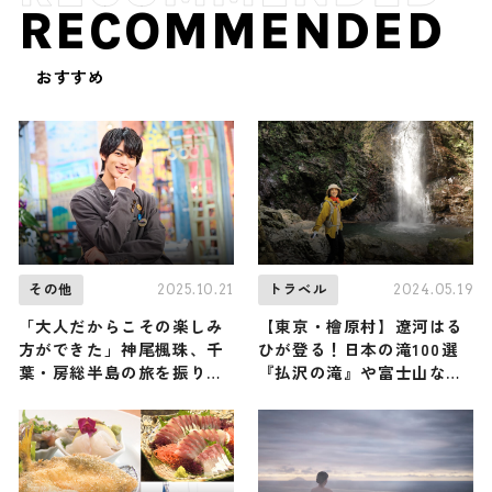
RECOMMENDED
おすすめ
2025.10.21
2024.05.19
その他
トラベル
「大人だからこその楽しみ
【東京・檜原村】遼河はる
方ができた」神尾楓珠、千
ひが登る！日本の滝100選
葉・房総半島の旅を振り返
『払沢の滝』や富士山など
るーー
東京とは思えない自然を感
じられる浅間嶺（登山で頂
きメシ！コラボ企画）