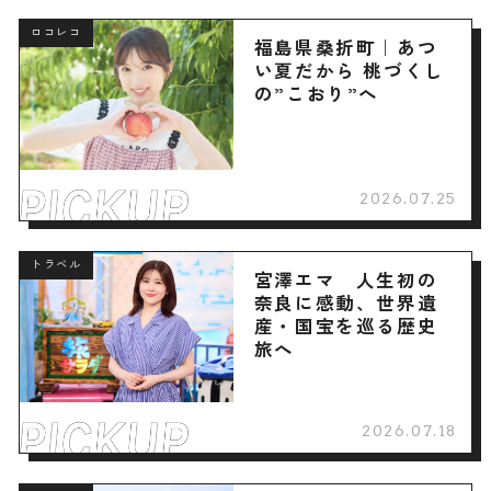
ロコレコ
福島県桑折町｜あつ
い夏だから 桃づくし
の”こおり”へ
2026.07.25
トラベル
宮澤エマ 人生初の
奈良に感動、世界遺
産・国宝を巡る歴史
旅へ
2026.07.18