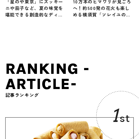
「星のや東京」にズッキー
10万本のヒマワリが見ごろ
ニや茄子など、夏の味覚を
へ！約500発の花火も楽し
堪能できる創造的なディナ
める横須賀「ソレイユの
ーコース「夏限定メニュ
丘」の夏限定イベント、
ー」が登場
7/17から開催｜神奈川県
RANKING -
ARTICLE-
記事ランキング
1
st