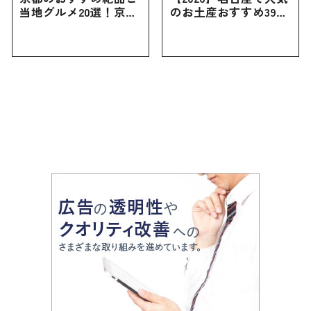
当地グルメ20選！京都
のお土産おすすめ39選
にしかない名物から人
｜定番のお菓子から名
気の名店17選も紹介
古屋限定・おしゃれな
お土産・ばらまき用ま
で幅広く紹介