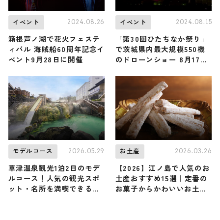
2024.08.26
2024.08.15
イベント
イベント
箱根芦ノ湖で花火フェステ
「第30回ひたちなか祭り」
ィバル 海賊船60周年記念イ
で茨城県内最大規模550機
ベント9月28日に開催
のドローンショー 8月17日
に開催
2026.05.29
2026.03.26
モデルコース
お土産
草津温泉観光1泊2日のモデ
【2026】江ノ島で人気のお
ルコース！人気の観光スポ
土産おすすめ15選｜定番の
ット・名所を満喫できる王
お菓子からかわいいお土
道の旅程を紹介
産・ばらまき用まで幅広く
紹介