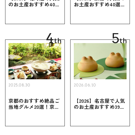
のお土産おすすめ40選
お土産おすすめ40選｜
｜定番のお菓子・スイ
定番のお菓子からおし
ーツから北海道でしか
ゃれなお土産・ばらま
買えない限定品、女性
き用、女性向けまで幅
向けまで幅広く紹介
広く紹介
4
5
th
th
2025.08.30
2026.06.10
京都のおすすめ絶品ご
【2026】名古屋で人気
当地グルメ20選！京都
のお土産おすすめ39選
にしかない名物から人
｜定番のお菓子から名
気の名店17選も紹介
古屋限定・おしゃれな
お土産・ばらまき用ま
で幅広く紹介