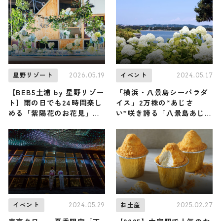
2026.05.19
2024.05.17
星野リゾート
イベント
【BEB5土浦 by 星野リゾー
「横浜・八景島シーパラダ
ト】雨の日でも24時間楽し
イス」2万株の“あじさ
める「紫陽花のお花見」と
い”咲き誇る「八景島あじさ
いう新体験！ 『紫陽花ブル
い祭」で梅雨シーズン満喫
ーミング』が6月1日から初
開催
2024.05.29
2025.02.27
イベント
お土産