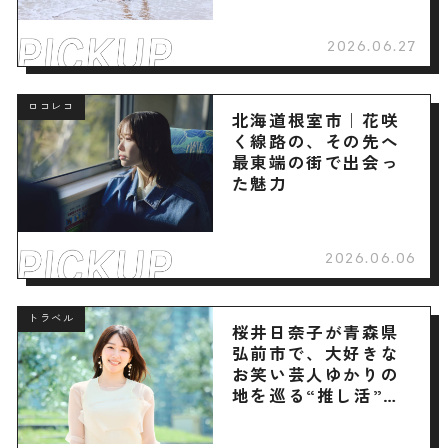
2026.06.27
ロコレコ
北海道根室市｜花咲
く線路の、その先へ
最東端の街で出会っ
た魅力
2026.06.06
トラベル
桜井日奈子が青森県
弘前市で、大好きな
お笑い芸人ゆかりの
地を巡る“推し活”旅
へ