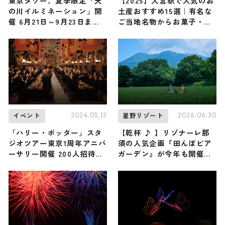
東京タワー、夏季限定「天
【2025】大宮駅で人気のお
の川イルミネーション」開
土産おすすめ15選｜有名な
催 6月21日～9月23日まで
ご当地名物からお菓子・ス
毎日30,000個点灯
イーツまで完全網羅！
2024.05.13
2026.06.30
イベント
星野リゾート
「ハリー・ポッター」スタ
【乾杯 ♪ 】リゾナーレ那
ジオツアー東京1周年アニバ
須の人気企画『田んぼビア
ーサリー開催 200人招待の
ガーデン』が今年も開催決
プレイベントも
定！ 広大な田んぼの中でク
ラフトビールと自家製グル
メを楽しむ特別な体験を