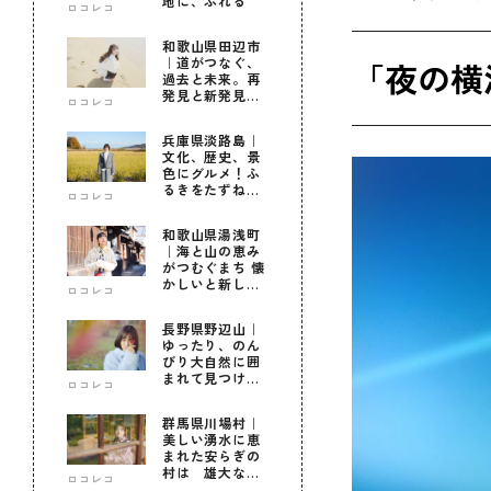
地に、ふれる
ロコレコ
和歌山県田辺市
｜道がつなぐ、
「夜の横浜
過去と未来。再
発見と新発見の
ロコレコ
待つ街へ
兵庫県淡路島｜
文化、歴史、景
色にグルメ！ふ
るきをたずねて
ロコレコ
新しきを知る旅
和歌山県湯浅町
｜海と山の恵み
がつむぐまち 懐
かしいと新しい
ロコレコ
に出会う旅
長野県野辺山｜
ゆったり、のん
びり大自然に囲
まれて見つけ
ロコレコ
た！私だけの優
しい自分時間
群馬県川場村｜
美しい湧水に恵
まれた安らぎの
村は 雄大な自
ロコレコ
然に育まれた心