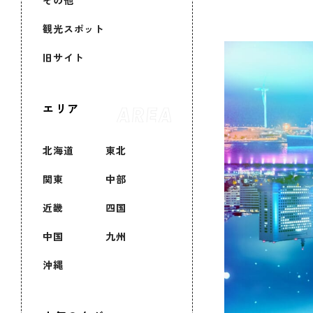
その他
観光スポット
旧サイト
エリア
北海道
東北
関東
中部
近畿
四国
中国
九州
沖縄