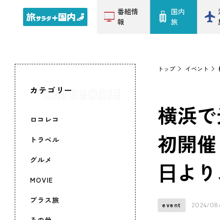
番組情
国内
報
旅
トップ
イベント
カテゴリー
横浜で
ロコレコ
初開催
トラベル
グルメ
⽇より
MOVIE
プラス旅
2024/08
event