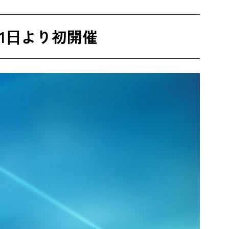
⽉1⽇より初開催