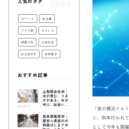
人気のタグ
SPトーク
お土産
プラス旅
ロコレコ
伊原六花
大友花恋
山之内すず
矢吹奈子
おすすめ記事
山梨県北杜市｜
水が育む、うま
さがある。水が
呼ぶ、出会いが
ロコレコ
「夜の横浜イルミ
ある。
奈良県橿原市｜
に、例年行われて
歴史と美食の大
和路はじまりの
として今年も開