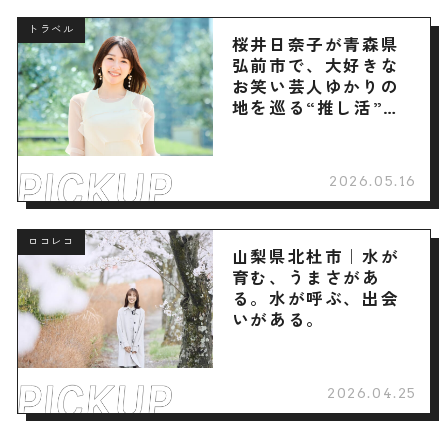
トラベル
桜井日奈子が青森県
弘前市で、大好きな
お笑い芸人ゆかりの
地を巡る“推し活”旅
へ
2026.05.16
ロコレコ
山梨県北杜市｜水が
育む、うまさがあ
る。水が呼ぶ、出会
いがある。
2026.04.25