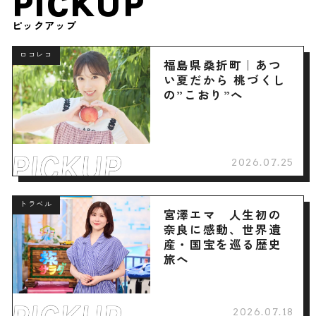
PICKUP
ピックアップ
ロコレコ
福島県桑折町｜あつ
い夏だから 桃づくし
の”こおり”へ
2026.07.25
トラベル
宮澤エマ 人生初の
奈良に感動、世界遺
産・国宝を巡る歴史
旅へ
2026.07.18