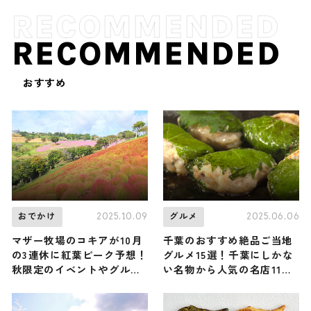
RECOMMENDED
おすすめ
2025.10.09
2025.06.06
おでかけ
グルメ
マザー牧場のコキアが10月
千葉のおすすめ絶品ご当地
の3連休に紅葉ピーク予想！
グルメ15選！千葉にしかな
秋限定のイベントやグルメ
い名物から人気の名店11選
も登場します｜千葉県富津
も紹介
市