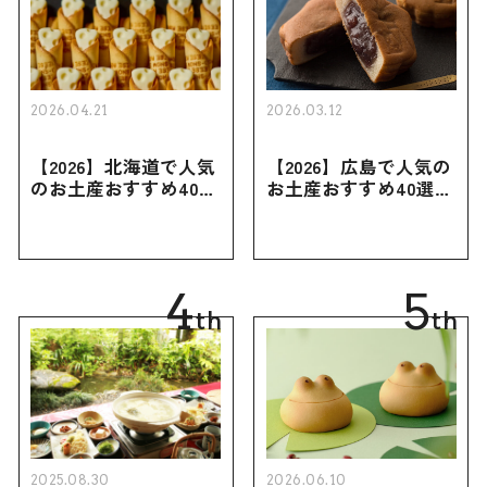
2026.04.21
2026.03.12
【2026】北海道で人気
【2026】広島で人気の
のお土産おすすめ40選
お土産おすすめ40選｜
｜定番のお菓子・スイ
定番のお菓子からおし
ーツから北海道でしか
ゃれなお土産・ばらま
買えない限定品、女性
き用、女性向けまで幅
向けまで幅広く紹介
広く紹介
4
5
th
th
2025.08.30
2026.06.10