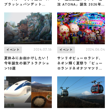
プラッシュバンデット
汝 ATONA」誕生 2026年
2024」7月13日より開催
以降に由布・屋久島・箱根
で開業
2024.07.16
2024.06.04
イベント
イベント
夏休みにお出かけしたい！
サンリオピューロランド、
今年誕生の新アトラクショ
ネオン輝く夏祭り「ピュー
ン10選
ロランドネオナツマツリ」
開催 シナモン主役の11年ぶ
り新アトラクションも登場