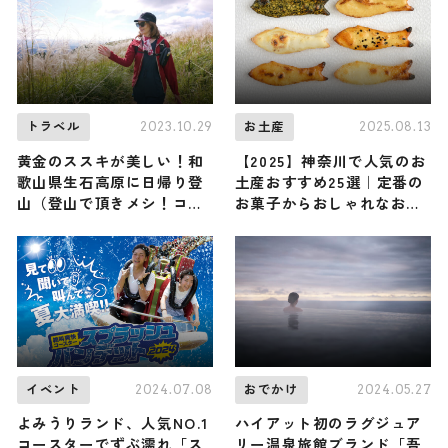
2023.10.29
2025.08.13
トラベル
お土産
黄金のススキが美しい！和
【2025】神奈川で人気のお
歌山県生石高原に日帰り登
土産おすすめ25選｜定番の
山（登山で頂きメシ！コラ
お菓子からおしゃれなお土
ボ企画）
産・ばらまき用まで幅広く
紹介
2024.07.08
2024.05.27
イベント
おでかけ
よみうりランド、人気NO.1
ハイアット初のラグジュア
コースターでずぶ濡れ「ス
リー温泉旅館ブランド「吾