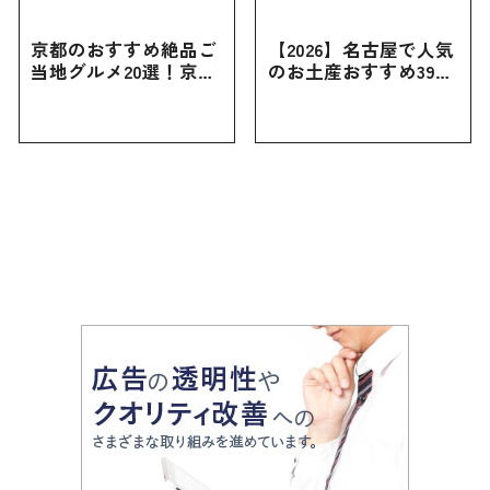
京都のおすすめ絶品ご
【2026】名古屋で人気
当地グルメ20選！京都
のお土産おすすめ39選
にしかない名物から人
｜定番のお菓子から名
気の名店17選も紹介
古屋限定・おしゃれな
お土産・ばらまき用ま
で幅広く紹介