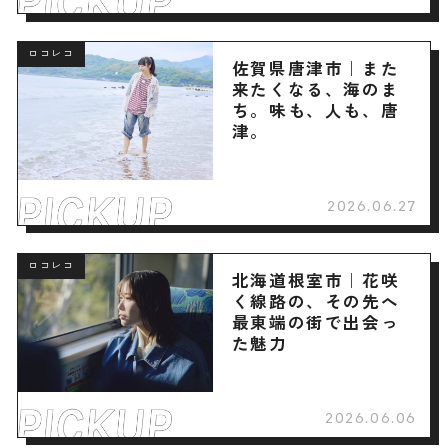
ロコレコ
佐賀県唐津市｜また
来たくなる、海のま
ち。味も、人も、唐
津。
2026.06.27
ロコレコ
北海道根室市｜花咲
く線路の、その先へ
最東端の街で出会っ
た魅力
2026.06.06