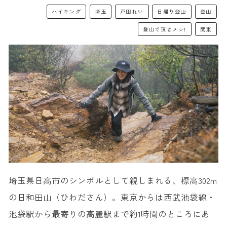
ハイキング
埼玉
戸田れい
日帰り登山
登山
登山で頂きメシ!
関東
埼玉県日高市のシンボルとして親しまれる、標高302m
の日和田山（ひわださん）。東京からは西武池袋線・
池袋駅から最寄りの高麗駅まで約1時間のところにあ