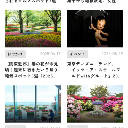
されるグルメスポット3選
菓子から箱根限定、女性向
け、雑貨まで幅広く紹介
2025.04.17
2024.08.29
おでかけ
イベント
【関東近郊】春の花が今見
東京ディズニーランド、
頃！週末に行きたい日帰り
「イッツ・ア・スモールワ
絶景スポット5選（2025年4
ールドwithグルート」2025
月最新版）
年1月15日より開始 マーベ
ルのキャラクター初登場