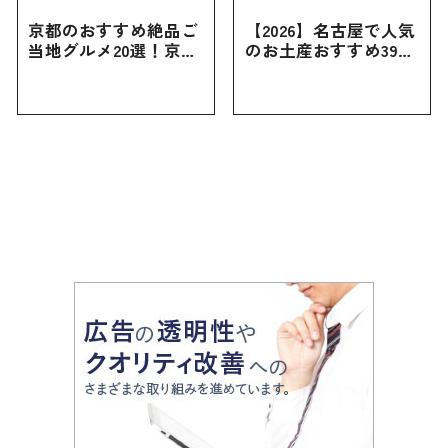
京都のおすすめ絶品ご
【2026】名古屋で人気
当地グルメ20選！京都
のお土産おすすめ39選
にしかない名物から人
｜定番のお菓子から名
気の名店17選も紹介
古屋限定・おしゃれな
お土産・ばらまき用ま
で幅広く紹介