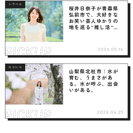
トラベル
桜井日奈子が青森県
弘前市で、大好きな
お笑い芸人ゆかりの
地を巡る“推し活”旅
へ
2026.05.16
ロコレコ
山梨県北杜市｜水が
育む、うまさがあ
る。水が呼ぶ、出会
いがある。
2026.04.25