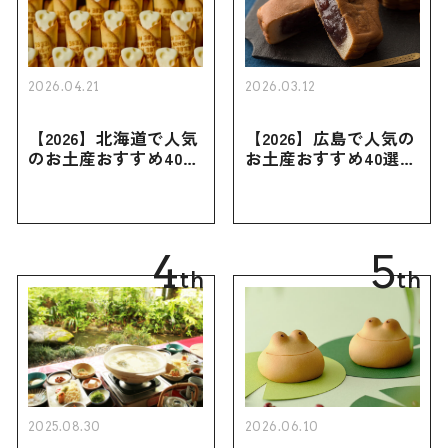
2026.04.21
2026.03.12
【2026】北海道で人気
【2026】広島で人気の
のお土産おすすめ40選
お土産おすすめ40選｜
｜定番のお菓子・スイ
定番のお菓子からおし
ーツから北海道でしか
ゃれなお土産・ばらま
買えない限定品、女性
き用、女性向けまで幅
向けまで幅広く紹介
広く紹介
4
5
th
th
2025.08.30
2026.06.10