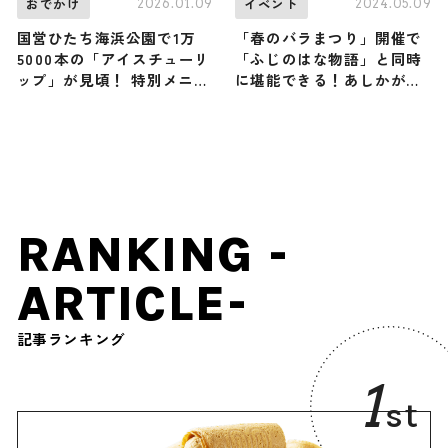
2026.01.09
2024.05.09
おでかけ
イベント
国営ひたち海浜公園で1万
「春のバラまつり」開催で
5000本の「アイスチューリ
「ふじのはな物語」と同時
ップ」が見頃！ 特別メニュ
に堪能できる！あしかがフ
ーを味わいながら園内を散
ラワーパークのバラが満開
策しよう / 茨城県ひたちな
に
か市
RANKING -
ARTICLE-
記事ランキング
1
st