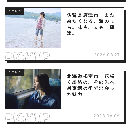
ロコレコ
佐賀県唐津市｜また
来たくなる、海のま
ち。味も、人も、唐
津。
2026.06.27
ロコレコ
北海道根室市｜花咲
く線路の、その先へ
最東端の街で出会っ
た魅力
2026.06.06