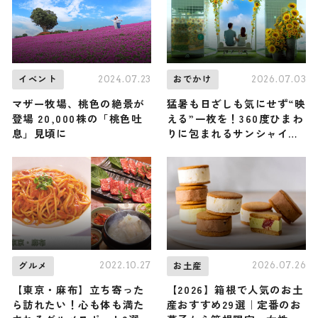
2024.07.23
2026.07.03
イベント
おでかけ
マザー牧場、桃色の絶景が
猛暑も日ざしも気にせず“映
登場 20,000株の「桃色吐
える”一枚を！360度ひまわ
息」見頃に
りに包まれるサンシャイン
60展望台「てんぼうパーク
の夏景色」7/9から開催 /
東京都
2022.10.27
2026.07.26
グルメ
お土産
【東京・麻布】立ち寄った
【2026】箱根で人気のお土
ら訪れたい！心も体も満た
産おすすめ29選｜定番のお