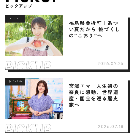
ピックアップ
ロコレコ
福島県桑折町｜あつ
い夏だから 桃づくし
の”こおり”へ
2026.07.25
トラベル
宮澤エマ 人生初の
奈良に感動、世界遺
産・国宝を巡る歴史
旅へ
2026.07.18