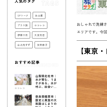
人気のタグ
SPトーク
お土産
おしゃれで洗練
プラス旅
ロコレコ
エリアです。今
伊原六花
大友花恋
山之内すず
矢吹奈子
【東京・
おすすめ記事
山梨県北杜市｜
水が育む、うま
さがある。水が
呼ぶ、出会いが
ロコレコ
ある。
奈良県橿原市｜
歴史と美食の大
和路はじまりの