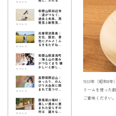
地に、ふれる
ロコレコ
和歌山県田辺市
｜道がつなぐ、
過去と未来。再
発見と新発見の
ロコレコ
待つ街へ
兵庫県淡路島｜
文化、歴史、景
色にグルメ！ふ
るきをたずねて
ロコレコ
新しきを知る旅
和歌山県湯浅町
｜海と山の恵み
がつむぐまち 懐
かしいと新しい
ロコレコ
に出会う旅
長野県野辺山｜
1933年（昭和
ゆったり、のん
びり大自然に囲
リームを使った
まれて見つけ
ロコレコ
た！私だけの優
ご賞味ください
しい自分時間
群馬県川場村｜
美しい湧水に恵
まれた安らぎの
村は 雄大な自
ロコレコ
然に育まれた心