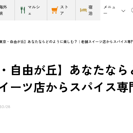
メニュ
海外
マルシ
スト
宿
ー
旅
ェ
ア
泊
東京・自由が丘】あなたならどのように楽しむ？｜老舗スイーツ店からスパイス専
・自由が丘】あなたなら
イーツ店からスパイス専
10/28