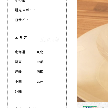
その他
観光スポット
旧サイト
エリア
北海道
東北
関東
中部
近畿
四国
中国
九州
沖縄