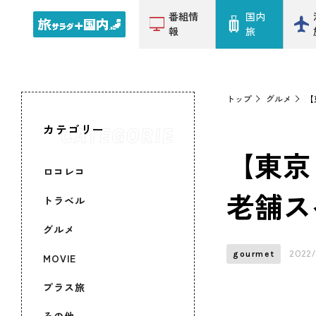
番組情
国内
報
旅
トップ
グルメ
【
カテゴリー
【東京
ロコレコ
老舗ス
トラベル
グルメ
2022/
gourmet
MOVIE
プラス旅