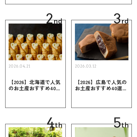
2
3
nd
rd
2026.04.21
2026.03.12
【2026】北海道で人気
【2026】広島で人気の
のお土産おすすめ40選
お土産おすすめ40選｜
｜定番のお菓子・スイ
定番のお菓子からおし
ーツから北海道でしか
ゃれなお土産・ばらま
買えない限定品、女性
き用、女性向けまで幅
向けまで幅広く紹介
広く紹介
4
5
th
th