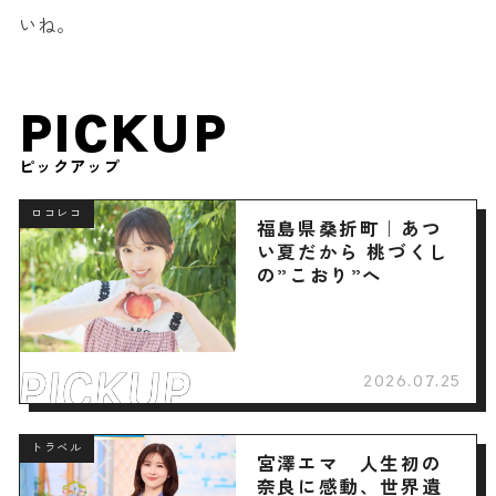
いね。
PICKUP
ピックアップ
ロコレコ
福島県桑折町｜あつ
い夏だから 桃づくし
の”こおり”へ
2026.07.25
トラベル
宮澤エマ 人生初の
奈良に感動、世界遺