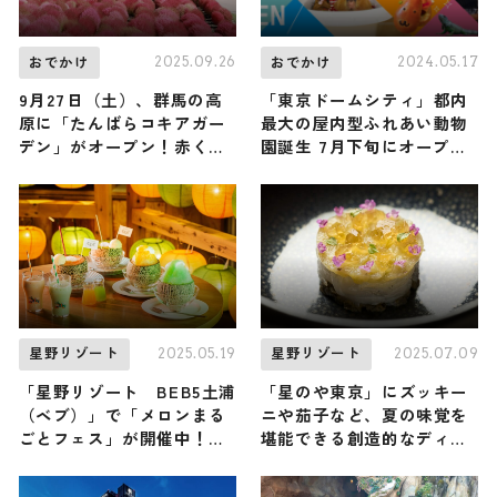
2025.09.26
2024.05.17
おでかけ
おでかけ
9月27日（土）、群馬の高
「東京ドームシティ」都内
原に「たんばらコキアガー
最大の屋内型ふれあい動物
デン」がオープン！赤く染
園誕生 7月下旬にオープン
まるコキアの絨毯を家族や
予定
愛犬と楽しもう
2025.05.19
2025.07.09
星野リゾート
星野リゾート
「星野リゾート BEB5土浦
「星のや東京」にズッキー
（ベブ）」で「メロンまる
ニや茄子など、夏の味覚を
ごとフェス」が開催中！
堪能できる創造的なディナ
生産量日本一の茨城県でメ
ーコース「夏限定メニュ
ロンの魅力を楽しみつくそ
ー」が登場