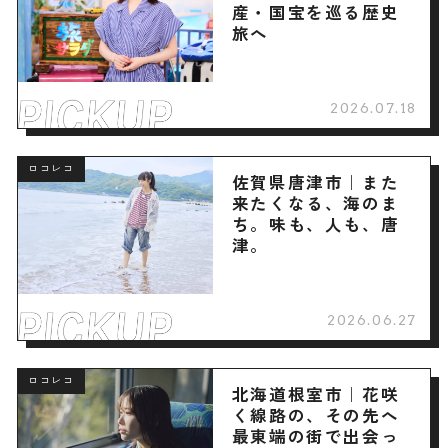
産・国宝を巡る歴史
旅へ
2026.07.18
ロコレコ
佐賀県唐津市｜また
来たくなる、海のま
ち。味も、人も、唐
津。
2026.06.27
ロコレコ
北海道根室市｜花咲
く線路の、その先へ
最東端の街で出会っ