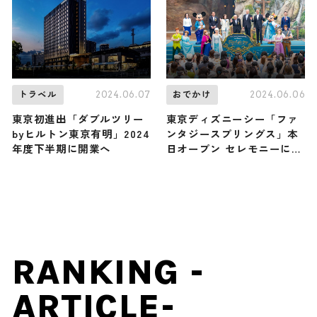
う
2024.06.07
2024.06.06
トラベル
おでかけ
東京初進出「ダブルツリー
東京ディズニーシー「ファ
byヒルトン東京有明」2024
ンタジースプリングス」本
年度下半期に開業へ
日オープン セレモニーにミ
ッキー＆ミニーら登場で華
やかな幕開け
RANKING -
ARTICLE-