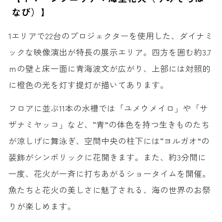
なび）】
1エリアで22台のプロジェクターを使用した、ダイナミ
ックな映像演出が特長の展示エリア。四方を囲む約3.7
ｍの壁と床一面に青海波文が広がり、上部には対照的
に橙色の光を灯す提灯が描いてあります。
フロアに並ぶ11本の水槽では「ユメウメイロ」や「サ
ザナミヤッコ」など、“青”の体色を持つ生きものたち
が涼しげに舞泳ぎ、空間中央の柱下には“ヨルガオ”の
装飾がシンボリックに花開きます。また、約3分間に
一度、花火が一斉に打ちあがるショータイムを開催。
魚たちと花火の美しさに魅了される、海の世界のお祭
りが楽しめます。