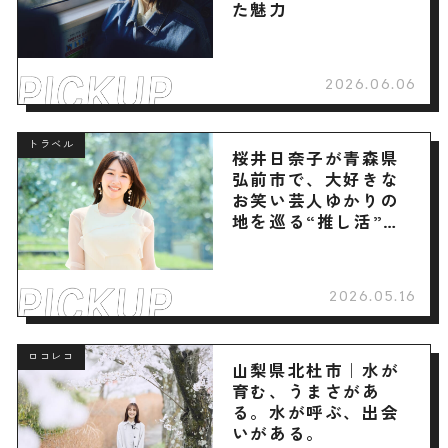
た魅力
2026.06.06
トラベル
桜井日奈子が青森県
弘前市で、大好きな
お笑い芸人ゆかりの
地を巡る“推し活”旅
へ
2026.05.16
ロコレコ
山梨県北杜市｜水が
育む、うまさがあ
る。水が呼ぶ、出会
いがある。