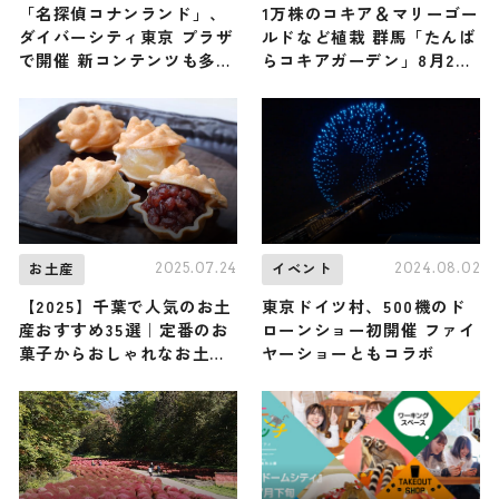
「名探偵コナンランド」、
1万株のコキア＆マリーゴー
ダイバーシティ東京 プラザ
ルドなど植栽 群馬「たんば
で開催 新コンテンツも多数
らコキアガーデン」8月26
登場
日より開園
2025.07.24
2024.08.02
お土産
イベント
【2025】千葉で人気のお土
東京ドイツ村、500機のド
産おすすめ35選｜定番のお
ローンショー初開催 ファイ
菓子からおしゃれなお土
ヤーショーともコラボ
産・雑貨まで幅広く紹介