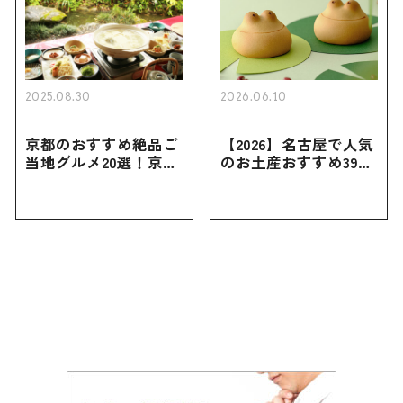
2025.08.30
2026.06.10
京都のおすすめ絶品ご
【2026】名古屋で人気
当地グルメ20選！京都
のお土産おすすめ39選
にしかない名物から人
｜定番のお菓子から名
気の名店17選も紹介
古屋限定・おしゃれな
お土産・ばらまき用ま
で幅広く紹介