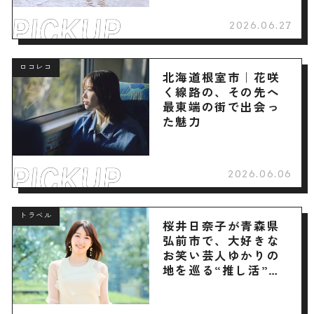
2026.06.27
ロコレコ
北海道根室市｜花咲
く線路の、その先へ
最東端の街で出会っ
た魅力
2026.06.06
トラベル
桜井日奈子が青森県
弘前市で、大好きな
お笑い芸人ゆかりの
地を巡る“推し活”旅
へ