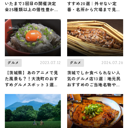
いたまで3回目の開催決定
すすめ20選｜外せない定
全25種類以上の個性豊かな
番・名所から穴場まで見ど
餃子揃う
ころ満載の観光地を紹介
2023.07.12
2024.07.26
グルメ
グルメ
【茨城県】あのアニメで見
茨城でしか食べられない人
た風景も？！大洗町のおす
気のグルメ店13選｜地元民
すめグルメスポット３選ご
おすすめのご当地名物や知
紹介
る人ぞ知るお店など