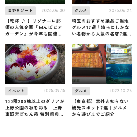
2026.06.30
2025.06.24
星野リゾート
グルメ
【乾杯 ♪ 】リゾナーレ那
埼玉のおすすめ絶品ご当地
須の人気企画『田んぼビア
グルメ17選！埼玉にしかな
ガーデン』が今年も開催決
い名物から人気の名店7選
定！ 広大な田んぼの中でク
も紹介
ラフトビールと自家製グル
メを楽しむ特別な体験を
2025.09.15
2022.10.28
イベント
グルメ
100種200株以上のダリアが
【東京都】意外と知らない
上野公園の秋を彩る「上野
観光スポット7選｜グルメ
東照宮ぼたん苑 特別祭典
から遊びまでご紹介
ダリア綾なす秋の園」が開
催