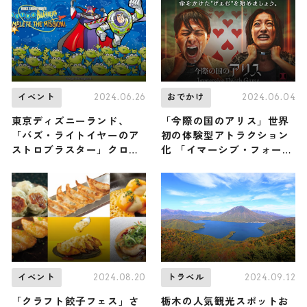
2024.06.26
2024.06.04
イベント
おでかけ
東京ディズニーランド、
「今際の国のアリス」世界
「バズ・ライトイヤーのア
初の体験型アトラクション
ストロブラスター」クロー
化 「イマーシブ・フォート
ズ前にスペシャルイベント
東京」に登場
開催
2024.08.20
2024.09.12
イベント
トラベル
「クラフト餃子フェス」さ
栃木の人気観光スポットお