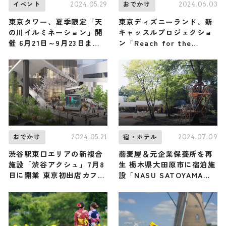
2024.05.29
2024.06.03
イベント
おでかけ
東京タワー、夏季限定「天
東京ディズニーランド、新
の川イルミネーション」開
キャッスルプロジェクショ
催 6月21日～9月23日まで
ン「Reach for the
毎日30,000個点灯
Stars」に決定 9月20日よ
り開催
2024.05.21
2024.07.09
おでかけ
宿・ホテル
渋谷駅東口エリアの新複合
蕎麦屋＆元企業保養所を再
施設「渋谷アクシュ」7月8
生 栃木県大田原市に宿泊施
日に開業 東京初出店カフ
設「NASU SATOYAMA
ェ・新業態のスペイン発レ
FIELD」オープン
ストランなど15テナント出
店