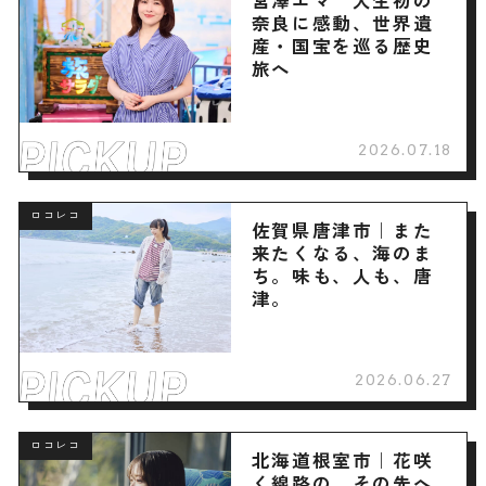
宮澤エマ 人生初の
奈良に感動、世界遺
産・国宝を巡る歴史
旅へ
2026.07.18
ロコレコ
佐賀県唐津市｜また
来たくなる、海のま
ち。味も、人も、唐
津。
2026.06.27
ロコレコ
北海道根室市｜花咲
く線路の、その先へ