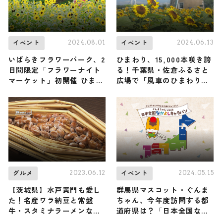
2024.08.01
2024.06.13
イベント
イベント
いばらきフラワーパーク、2
ひまわり、15,000本咲き誇
日間限定「フラワーナイト
る！千葉県・佐倉ふるさと
マーケット」初開催 ひまわ
広場で「風車のひまわりガ
り輝く夜にライブ・グルメ
ーデン」開催
など
2023.06.12
2024.05.15
グルメ
イベント
【茨城県】水戸黄門も愛し
群馬県マスコット・ぐんま
た！名産ワラ納豆と常盤
ちゃん、今年度訪問する都
牛・スタミナラーメンなど
道府県は？「日本全国なか
おすすめグルメ４選
よしキャラバン」開催