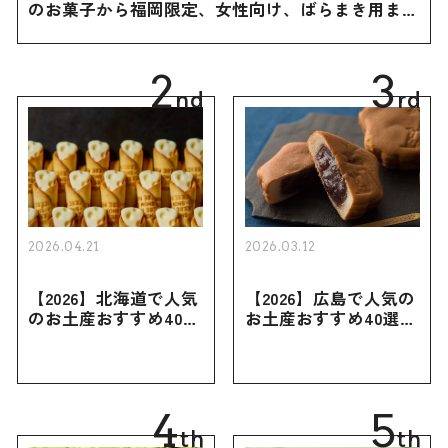
のお菓子から福岡限定、女性向け、ばらまき用まで
幅広く紹介
2
3
nd
rd
2026.04.21
2026.03.12
【2026】北海道で人気
【2026】広島で人気の
のお土産おすすめ40選
お土産おすすめ40選｜
｜定番のお菓子・スイ
定番のお菓子からおし
ーツから北海道でしか
ゃれなお土産・ばらま
買えない限定品、女性
き用、女性向けまで幅
向けまで幅広く紹介
広く紹介
4
5
th
th