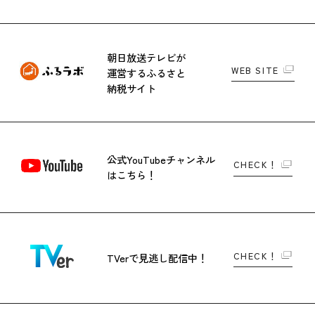
朝日放送テレビが
WEB SITE
運営する
ふるさと
納税サイト
公式YouTubeチャンネル
CHECK！
はこちら！
CHECK！
TVerで
見逃し配信中！