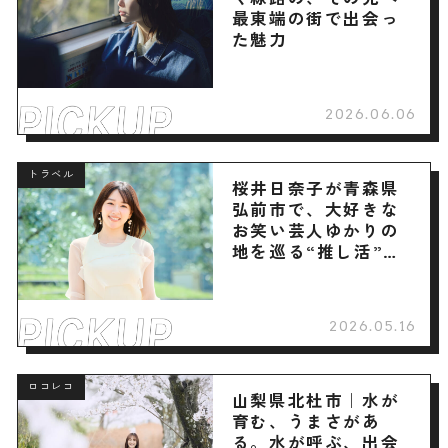
最東端の街で出会っ
た魅力
2026.06.06
トラベル
桜井日奈子が青森県
弘前市で、大好きな
お笑い芸人ゆかりの
地を巡る“推し活”旅
へ
2026.05.16
ロコレコ
山梨県北杜市｜水が
育む、うまさがあ
る。水が呼ぶ、出会