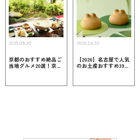
2025.08.30
2026.06.10
京都のおすすめ絶品ご
【2026】名古屋で人気
当地グルメ20選！京都
のお土産おすすめ39選
にしかない名物から人
｜定番のお菓子から名
気の名店17選も紹介
古屋限定・おしゃれな
お土産・ばらまき用ま
で幅広く紹介