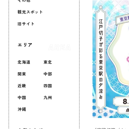
その他
観光スポット
旧サイト
エリア
北海道
東北
関東
中部
近畿
四国
中国
九州
沖縄