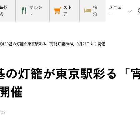
メニュ
海外
マルシ
スト
宿
ー
旅
ェ
ア
泊
約100基の灯籠が東京駅彩る「宵路灯籠2024」8月23日より開催
0基の灯籠が東京駅彩る「宵
開催
/07