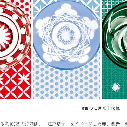
8色の江戸切子紋様
る約100基の灯籠は、「江戸切子」をイメージした赤、金赤、