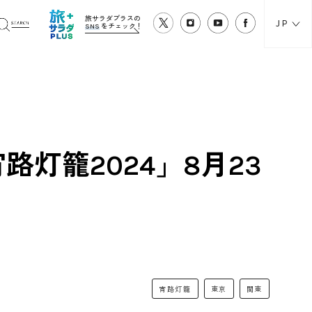
旅サラダプラスの
JP
SNS
をチェック！
路灯籠2024」8月23
宵路灯籠
東京
関東