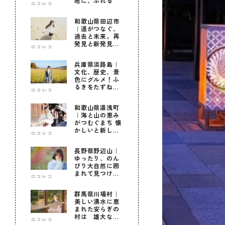
地に、ふれる
ロコレコ
和歌山県田辺市
｜道がつなぐ、
過去と未来。再
発見と新発見の
ロコレコ
待つ街へ
兵庫県淡路島｜
文化、歴史、景
色にグルメ！ふ
るきをたずねて
ロコレコ
新しきを知る旅
和歌山県湯浅町
｜海と山の恵み
がつむぐまち 懐
かしいと新しい
ロコレコ
に出会う旅
長野県野辺山｜
ゆったり、のん
びり大自然に囲
まれて見つけ
ロコレコ
た！私だけの優
しい自分時間
群馬県川場村｜
美しい湧水に恵
まれた安らぎの
村は 雄大な自
ロコレコ
然に育まれた心