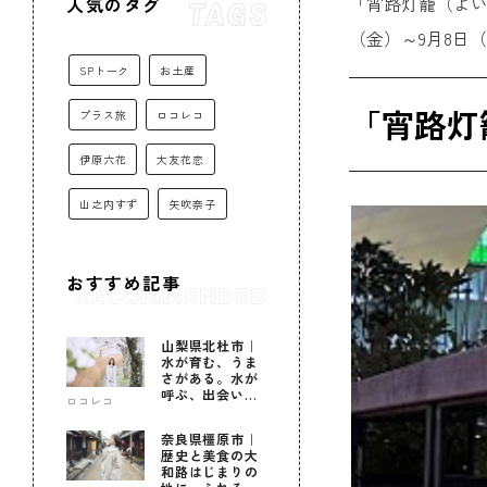
「宵路灯籠（よい
人気のタグ
（金）～9月8日
SPトーク
お土産
「宵路灯籠
プラス旅
ロコレコ
伊原六花
大友花恋
山之内すず
矢吹奈子
おすすめ記事
山梨県北杜市｜
水が育む、うま
さがある。水が
呼ぶ、出会いが
ロコレコ
ある。
奈良県橿原市｜
歴史と美食の大
和路はじまりの