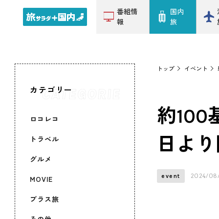
番組情
国内
報
旅
トップ
イベント
カテゴリー
約10
ロコレコ
日より
トラベル
グルメ
2024/08
event
MOVIE
プラス旅