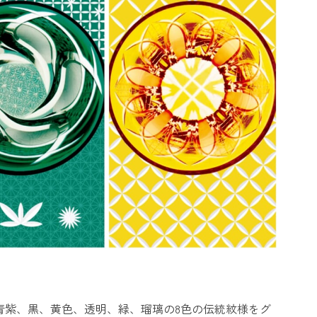
青紫、黒、黄色、透明、緑、瑠璃の8色の伝統紋様をグ