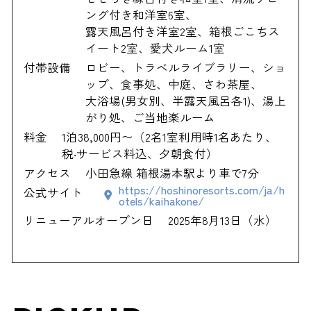
ング付き和洋室6室、
露天風呂付き洋室2室、箱根ごこちス
イート2室、愛犬ルーム1室
付帯設備
ロビー、トラベルライブラリー、ショ
ップ、食事処、中庭、さわ茶屋、
大浴場(男女別、半露天風呂各1)、湯上
がり処、ご当地楽ルーム
料金
1泊38,000円〜（2名1室利用時1名あたり、
税‧サービス料込、夕朝食付）
アクセス
小田急線 箱根湯本駅より車で7分
https://hoshinoresorts.com/ja/h
公式サイト
otels/kaihakone/
リニューアルオープン日
2025年8月13日（水）