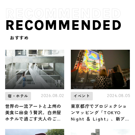
RECOMMENDED
おすすめ
2026.08.02
2024.08.05
宿・ホテル
イベント
世界の一流アートと上州の
東京都庁でプロジェクショ
美食に出会う贅沢。白井屋
ンマッピング「TOKYO
ホテルで過ごす大人のご褒
Night ＆ Light」、新プロ
美ひとり旅
グラムにYOASOBI「舞台
に立って」など4作品上映