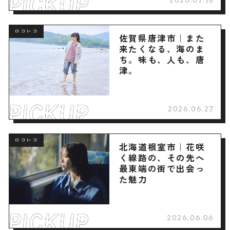
ロコレコ
佐賀県唐津市｜また
来たくなる、海のま
ち。味も、人も、唐
津。
2026.06.27
ロコレコ
北海道根室市｜花咲
く線路の、その先へ
最東端の街で出会っ
た魅力
2026.06.06