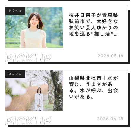
トラベル
桜井日奈子が青森県
弘前市で、大好きな
お笑い芸人ゆかりの
地を巡る“推し活”旅
へ
2026.05.16
ロコレコ
山梨県北杜市｜水が
育む、うまさがあ
る。水が呼ぶ、出会
いがある。
2026.04.25