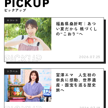
PICKUP
ピックアップ
ロコレコ
福島県桑折町｜あつ
い夏だから 桃づくし
の”こおり”へ
2026.07.25
トラベル
宮澤エマ 人生初の
奈良に感動、世界遺
産・国宝を巡る歴史
旅へ
2026.07.18