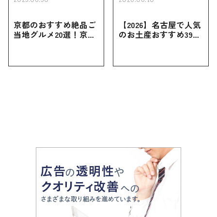
京都のおすすめ絶品ご
【2026】名古屋で人気
当地グルメ20選！京都
のお土産おすすめ39選
にしかない名物から人
｜定番のお菓子から名
気の名店17選も紹介
古屋限定・おしゃれな
お土産・ばらまき用ま
で幅広く紹介