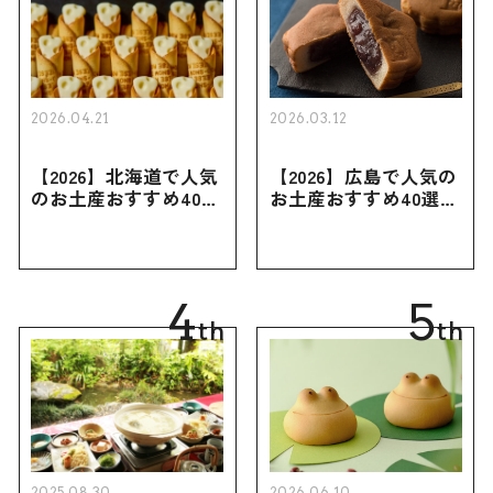
2026.04.21
2026.03.12
【2026】北海道で人気
【2026】広島で人気の
のお土産おすすめ40選
お土産おすすめ40選｜
｜定番のお菓子・スイ
定番のお菓子からおし
ーツから北海道でしか
ゃれなお土産・ばらま
買えない限定品、女性
き用、女性向けまで幅
向けまで幅広く紹介
広く紹介
4
5
th
th
2025.08.30
2026.06.10