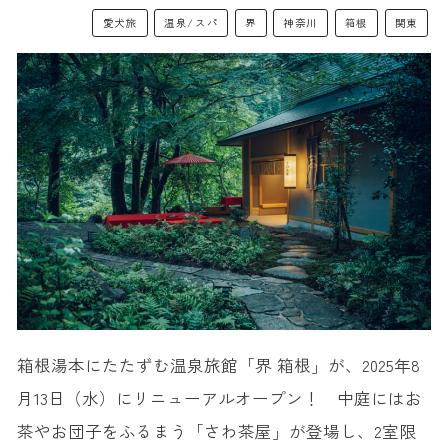
愛犬旅
温泉/スパ
界
神奈川
箱根
関東
箱根湯本にたたずむ温泉旅館「界 箱根」が、2025年8
月13日（水）にリニューアルオープン！ 中庭にはお
茶やお団子をふるまう「さわ茶屋」が登場し、2室限