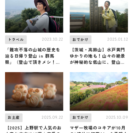
開始
2023.10.22
2025.01.12
トラベル
おでかけ
「難攻不落の山城の歴史を
【茨城・高鈴山】水戸黄門
辿る日帰り登山 in 群馬
ゆかりの地も！山々の絶景
県」（登山で頂きメシ！コ
が神秘的な低山に、登山系
ラボ企画）
YouTuberの山下舞弓さん
が登頂（登山で頂きメシ！
コラボ企画）
2025.09.22
2025.10.09
お土産
おでかけ
【2025】上野駅で人気のお
マザー牧場のコキアが10月