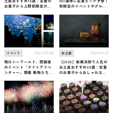
土産おすすめ15選｜定番の
の3連休に紅葉ピーク予想！
お菓子から上野駅限定のお
秋限定のイベントやグルメ
土産まで幅広く紹介
も登場します｜千葉県富津
市
2024.07.08
2025.09.23
イベント
お土産
鴨川シーワールド、閉館後
【2025】新横浜駅で人気の
のイベント「ナイトアドベ
お土産おすすめ20選｜定番
ンチャー」開催 動物たちの
のお菓子からおしゃれなお
寝姿を観察
土産・ばらまき用まで幅広
く紹介