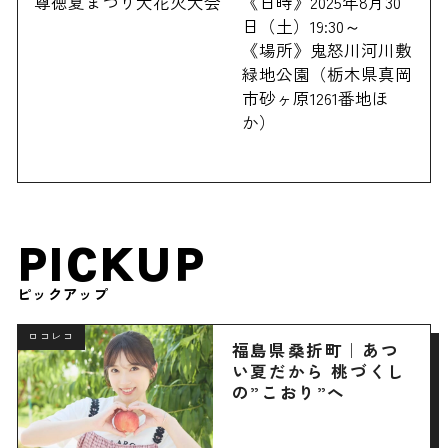
尊徳夏まつり大花火大会
《日時》2025年8月30
日（土）19:30～
《場所》鬼怒川河川敷
緑地公園（栃木県真岡
市砂ヶ原1261番地ほ
か）
PICKUP
ピックアップ
ロコレコ
福島県桑折町｜あつ
い夏だから 桃づくし
の”こおり”へ