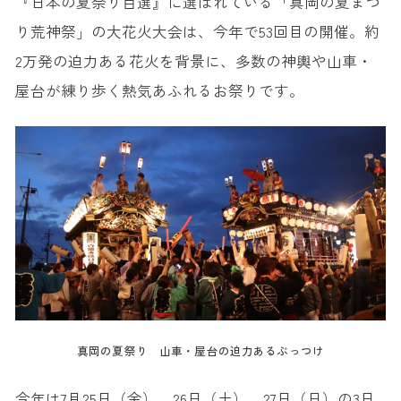
『日本の夏祭り百選』に選ばれている「真岡の夏まつ
り荒神祭」の大花火大会は、今年で53回目の開催。約
2万発の迫力ある花火を背景に、多数の神輿や山車・
屋台が練り歩く熱気あふれるお祭りです。
真岡の夏祭り 山車・屋台の迫力あるぶっつけ
今年は7月25日（金）、26日（土）、27日（日）の3日