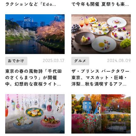
ラクションなど「Edo
で今年も開催 夏祭りも楽し
Wonder Night」開催
める『エレクトロ縁日』が
テーマ
2025.03.17
2024.08.09
おでかけ
グルメ
東京の春の風物詩「千代田
ザ・プリンス パークタワー
のさくらまつり」が開催
東京、マスカット・巨峰・
中。幻想的な夜桜ライトア
洋梨…秋を満喫するアフタ
ップは3月28日（金）か
ヌーンティー登場
ら！