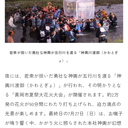
若衆が担いだ勇壮な神輿が五行川を渡る「神輿川渡御（かわとぎ
ょ）」
夜には、若衆が担いだ勇壮な神輿が五行川を渡る「神
輿川渡御（かわとぎょ）」が行われ、その明かりとな
る「真岡市夏祭大花火大会」が開催されます。約2万
発の花火が90分間にわたり打ち上げられ、迫力満点の
光景が楽しめます。最終日の7月27日（日）は、お囃子
が鳴り響く中、かがり火に照らされた本社神輿が幻想