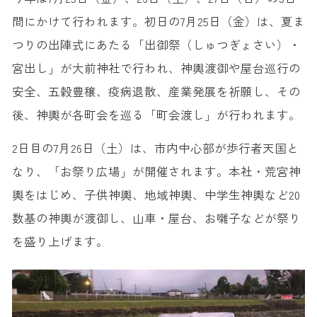
間にかけて行われます。初日の7月25日（金）は、夏ま
つりの出陣式にあたる「出御祭（しゅつぎょさい）・
宮出し」が大前神社で行われ、神輿渡御や屋台巡行の
安全、五穀豊穣、疫病退散、産業発展を祈願し、その
後、神輿が各町会を巡る「町会渡し」が行われます。
2日目の7月26日（土）は、市内中心部が歩行者天国と
なり、「お祭り広場」が開催されます。本社・荒宮神
輿をはじめ、子供神輿、地域神輿、中学生神輿など20
数基の神輿が渡御し、山車・屋台、お囃子などが祭り
を盛り上げます。