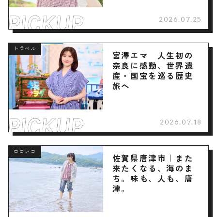
2026.07.25
トラベル
宮澤エマ 人生初の
奈良に感動、世界遺
産・国宝を巡る歴史
旅へ
2026.07.18
ロコレコ
佐賀県唐津市｜また
来たくなる、海のま
ち。味も、人も、唐
津。