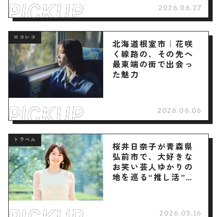
2026.06.27
ロコレコ
北海道根室市｜花咲
く線路の、その先へ
最東端の街で出会っ
た魅力
2026.06.06
トラベル
桜井日奈子が青森県
弘前市で、大好きな
お笑い芸人ゆかりの
地を巡る“推し活”旅
へ
2026.05.16