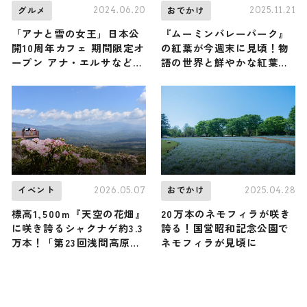
2024.06.20
2025.11.21
グルメ
おでかけ
「アナと雪の女王」日本公
『ムーミンバレーパーク』
開10周年カフェ 期間限定オ
の紅葉が今週末に見頃！物
ープン アナ・エルサなどの
語の世界と鮮やかな紅葉が
メニュー登場
つくりだす非日常空間へ出
かけよう / 埼玉県飯能市
2026.05.07
2025.04.28
イベント
おでかけ
標高1,500m『天空の花畑』
20万本のネモフィラが咲き
に咲き誇るシャクナゲ約3.3
誇る！国営昭和記念公園で
万本！「第23回浅間高原シ
ネモフィラが見頃に
ャクナゲ園まつり」が5月8
日から開催 / 群馬県嬬恋村