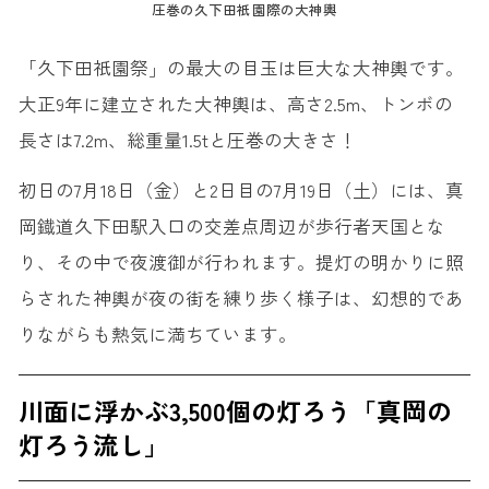
圧巻の久下田祇園際の大神輿
「久下田祇園祭」の最大の目玉は巨大な大神輿です。
大正9年に建立された大神輿は、高さ2.5m、トンボの
長さは7.2m、総重量1.5tと圧巻の大きさ！
初日の7月18日（金）と2日目の7月19日（土）には、真
岡鐡道久下田駅入口の交差点周辺が歩行者天国とな
り、その中で夜渡御が行われます。提灯の明かりに照
らされた神輿が夜の街を練り歩く様子は、幻想的であ
りながらも熱気に満ちています。
川面に浮かぶ3,500個の灯ろう「真岡の
灯ろう流し」