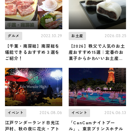
2022.10.29
2026.03.25
グルメ
お土産
【千葉・南房総】南房総を
【2026】秩父で人気のお土
堪能できるおすすめ３選を
産おすすめ15選｜定番のお
ご紹介！
菓子からかわいいお土産・
ばらまき用まで幅広く紹介
2024.08.06
2024.06.13
イベント
イベント
江戸ワンダーランド日光江
「CanCamナイトプー
戸村、秋の夜に花火・アト
ル」、東京プリンスホテル