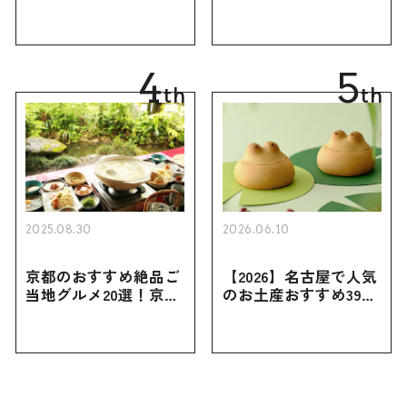
｜定番のお菓子・スイ
定番のお菓子からおし
ーツから北海道でしか
ゃれなお土産・ばらま
買えない限定品、女性
き用、女性向けまで幅
向けまで幅広く紹介
広く紹介
4
5
th
th
2025.08.30
2026.06.10
京都のおすすめ絶品ご
【2026】名古屋で人気
当地グルメ20選！京都
のお土産おすすめ39選
にしかない名物から人
｜定番のお菓子から名
気の名店17選も紹介
古屋限定・おしゃれな
お土産・ばらまき用ま
で幅広く紹介