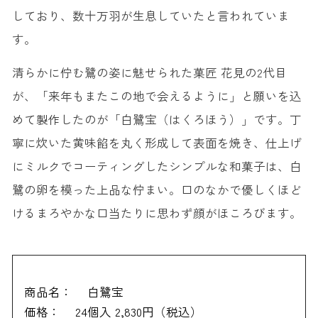
しており、数十万羽が生息していたと言われていま
す。
清らかに佇む鷺の姿に魅せられた菓匠 花見の2代目
が、「来年もまたこの地で会えるように」と願いを込
めて製作したのが「白鷺宝（はくろほう）」です。丁
寧に炊いた黄味餡を丸く形成して表面を焼き、仕上げ
にミルクでコーティングしたシンプルな和菓子は、白
鷺の卵を模った上品な佇まい。口のなかで優しくほど
けるまろやかな口当たりに思わず顔がほころびます。
商品名：
白鷺宝
価格：
24個入 2,830円（税込）