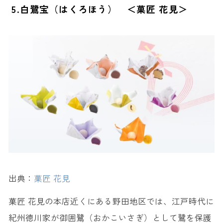
5.白鷺宝（はくろほう） ＜菓匠 花見＞
出典：
菓匠 花見
菓匠 花見の本店近くにある野田地区では、江戸時代に
紀州徳川家が御囲鷺（おかこいさぎ）として鷺を保護