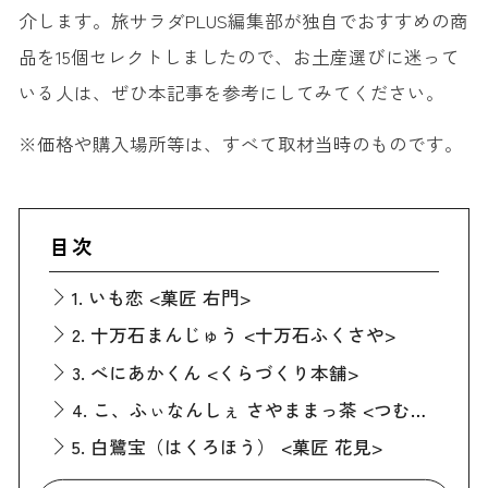
介します。旅サラダPLUS編集部が独自でおすすめの商
品を15個セレクトしましたので、お土産選びに迷って
いる人は、ぜひ本記事を参考にしてみてください。
※価格や購入場所等は、すべて取材当時のものです。
目次
1. いも恋 <菓匠 右門>
2. 十万石まんじゅう <十万石ふくさや>
3. べにあかくん <くらづくり本舗>
4. こ、ふぃなんしぇ さやままっ茶 <つむぎや>
5. 白鷺宝（はくろほう） <菓匠 花見>
6. 銀六餅 <銀座 甘楽>