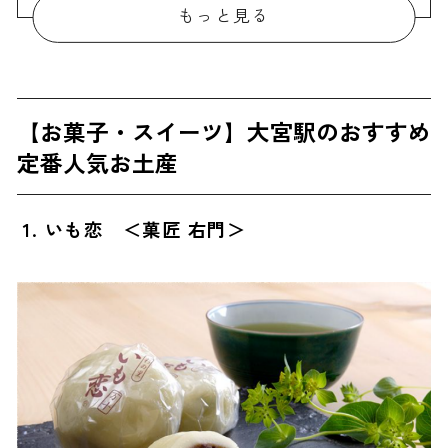
もっと見る
7. 抹茶ドームクーヘン <山田屋まんじゅう>
8. フロマージュブラン <青山フロマージュ>
9. ラ・ガナッシュ <資生堂パーラー>
【お菓子・スイーツ】大宮駅のおすすめ
10. オールミックス <ギンザ プティ カスタ>
定番人気お土産
11. 焼きティラミス <シーキューブ>
12. 埼玉ゼリー <つむぎや>
1. いも恋 ＜菓匠 右門＞
13. やわらかゴールドプレーン <梅林堂>
14. チーズスフレ チーズクリーム＆クッキー <Now on Cheese♪>
15. おおみやのおみや <赤坂柿山>