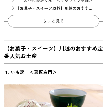
【お菓子・スイーツ以外】川越のおすすめ定番人気お土産
4. COEDOビール ＜コエドブルワリー＞
もっと見る
5. 川越しぼり ＜金笛 ＞
川越で買えるおしゃれな人気お土産
6. 喜多のかけ橋 ＜くらづくり本舗＞
【お菓子・スイーツ】川越のおすすめ定
7. 亀の最中 ＜龜屋＞
番人気お土産
【川越限定】川越でしか買えないお土産
8. いもせんべい ＜東洋堂＞
1. いも恋 ＜菓匠右門＞
9. 川越プリン ＜川越プリン＞
10. はつかり醤油漬 ＜松本醤油商店＞