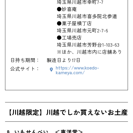
埼玉県川越市幸町7-7
●妙喜庵
埼玉県川越市喜多院北参道
●菓子屋横丁店
埼玉県川越市元町2-7-6
●工場売店
埼玉県川越市芳野台1-103-63
※ほか、川越市内に店舗あり
日持ち期間：
製造日より17日
https://www.koedo-
公式サイト：
kameya.com/
【川越限定】川越でしか買えないお土産
8. いもせんべい ＜東洋堂＞