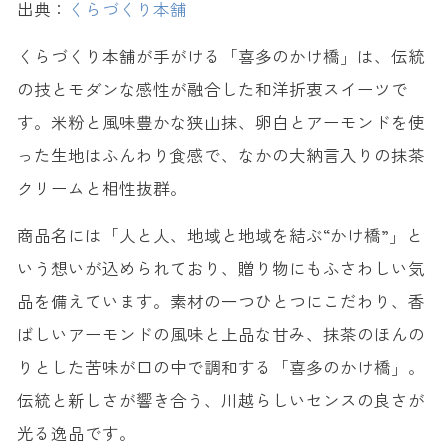
出典：
くらづくり本舗
くらづくり本舗が手がける「喜多のかけ橋」は、伝統
の技とモダンな感性が融合した和洋折衷スイーツで
す。米粉と風味豊かな狭山抹、卵白とアーモンドを使
った生地はふんわり食感で、なかの大納言入りの抹茶
クリームと相性抜群。
商品名には「人と人、地域と地域を結ぶ“かけ橋”」と
いう想いが込められており、贈り物にもふさわしい気
品を備えています。素材の一つひとつにこだわり、香
ばしいアーモンドの風味と上品な甘み、抹茶のほんの
りとした苦味が口の中で調和する「喜多のかけ橋」。
伝統と新しさが響き合う、川越らしいセンスの良さが
光る逸品です。