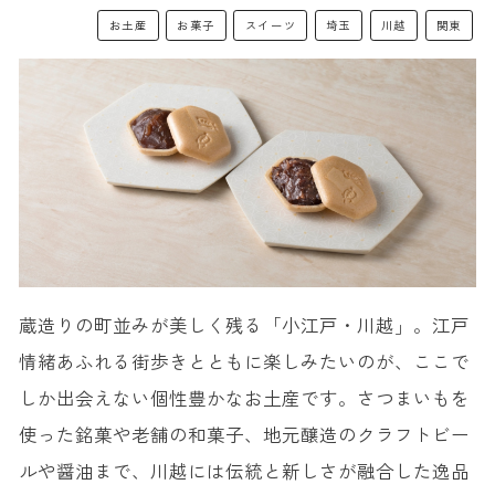
お土産
お菓子
スイーツ
埼玉
川越
関東
蔵造りの町並みが美しく残る「小江戸・川越」。江戸
情緒あふれる街歩きとともに楽しみたいのが、ここで
しか出会えない個性豊かなお土産です。さつまいもを
使った銘菓や老舗の和菓子、地元醸造のクラフトビー
ルや醤油まで、川越には伝統と新しさが融合した逸品