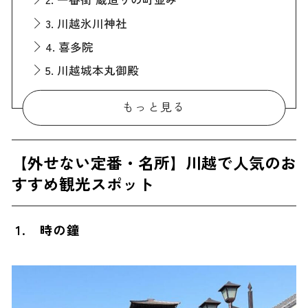
3. 川越氷川神社
4. 喜多院
5. 川越城本丸御殿
6. 仙波東照宮
もっと見る
7. 川越まつり会館
8. 中院
【外せない定番・名所】川越で人気のお
9. 川越熊野神社
すすめ観光スポット
10. 蓮馨寺
11. 埼玉りそな銀行旧川越支店
1. 時の鐘
12. 山崎美術館
13. 川越大正浪漫夢通り
14. 川越商工会議所
15. 川越市立美術館