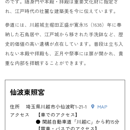
のです。随身門や本殿・拝殿は重要文化財に指定さ
れ、江戸時代の壮麗な建築美を今に伝えています。
参道には、川越城主堀田正盛が寛永15（1638）年に奉
納した石鳥居や、江戸城から移された手洗鉢など、歴
史的価値の高い遺構が点在しています。普段は立ち入
れない本殿や拝殿も、正月や祭事には扉が開かれ、貴
重な内部を拝観することができます。
仙波東照宮
住所
埼玉県川越市小仙波町1-21-1
MAP
アクセス
【車でのアクセス】
● 関越自動車道「川越IC」から約15分
【電車・バスでのアクセス】