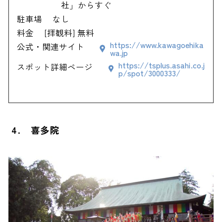
社」からすぐ
駐車場
なし
料金
[拝観料] 無料
https://www.kawagoehika
公式・関連サイト
wa.jp
https://tsplus.asahi.co.j
スポット詳細ページ
p/spot/3000333/
4. 喜多院