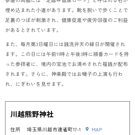
参道の両脇には「足踏み健康ロード」と呼ばれる石が
埋め込まれた小道があります。靴を脱いで歩くことで
足裏のつぼが刺激され、健康促進や疲労回復のご利益
があるとされています。
また、毎月第3日曜日には銭洗弁天の縁日が開催され
ます。この日には午前11時と午後3時に順番カードを持
った参拝者に、境内の宝池でお清めされた福銭が配布
されます。さらに、神楽殿ではお囃子の上演も行わ
れ、にぎわいを見せます。
川越熊野神社
住所
埼玉県川越市連雀町17-1
MAP