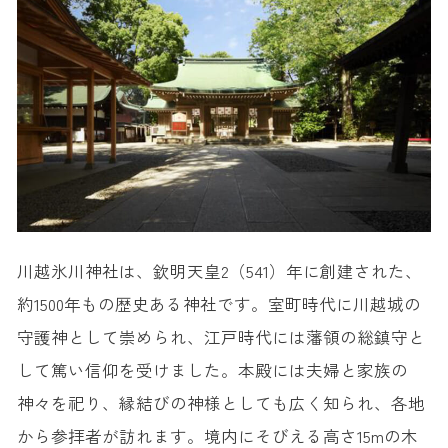
川越氷川神社は、欽明天皇2（541）年に創建された、
約1500年もの歴史ある神社です。室町時代に川越城の
守護神として崇められ、江戸時代には藩領の総鎮守と
して篤い信仰を受けました。本殿には夫婦と家族の
神々を祀り、縁結びの神様としても広く知られ、各地
から参拝者が訪れます。境内にそびえる高さ15mの木