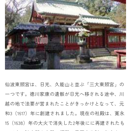
仙波東照宮は、日光、久能山と並ぶ「三大東照宮」の
一つです。徳川家康の遺骸が日光へ移される途中、川
越の地で法要が営まれたことがきっかけとなって、元
和3（1617）年に創建されました。現在の社殿は、寛永
15（1638）年の大火で消失した2年後にに再建されたも