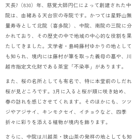
天長7（830）年、慈覚大師円仁によって創建された中
院は、由緒ある天台宗の寺院です。かつては星野山無
量寿寺として北院（喜多院）、中院、南院の三院に分
かれており、その歴史の中で地域の中心的な役割を果
たしてきました。文学者・島崎藤村ゆかりの地として
も知られ、境内には藤村が筆を取った義母の墓や、川
越市指定文化財である茶室「不染亭」があります。
また、桜の名所としても有名で、特に本堂前のしだれ
桜が見どころです。3月に入ると桜が順に咲き始め、
春の訪れを感じさせてくれます。そのほかにも、ツツ
ジやアジサイ、キンモクセイ、イチョウなど、四季
折々に彩りを添える植物が境内を飾ります。
さらに、中院は川越茶・狭山茶の発祥の地としても知