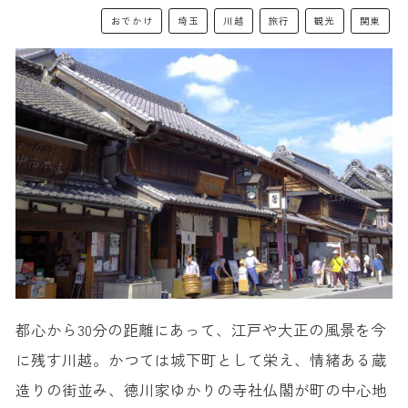
おでかけ
埼玉
川越
旅行
観光
関東
都心から30分の距離にあって、江戸や大正の風景を今
に残す川越。かつては城下町として栄え、情緒ある蔵
造りの街並み、徳川家ゆかりの寺社仏閣が町の中心地