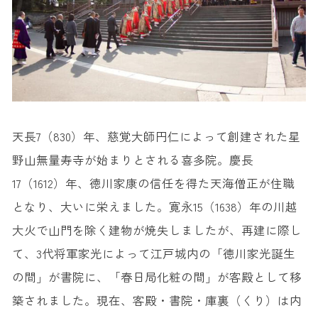
天長7（830）年、慈覚大師円仁によって創建された星
野山無量寿寺が始まりとされる喜多院。慶長
17（1612）年、徳川家康の信任を得た天海僧正が住職
となり、大いに栄えました。寛永15（1638）年の川越
大火で山門を除く建物が焼失しましたが、再建に際し
て、3代将軍家光によって江戸城内の「徳川家光誕生
の間」が書院に、「春日局化粧の間」が客殿として移
築されました。現在、客殿・書院・庫裏（くり）は内