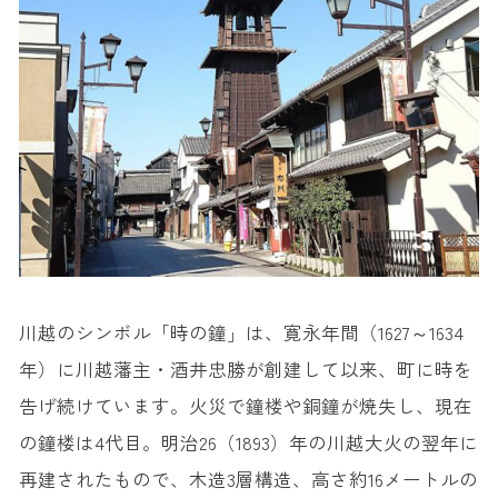
16. 小さな旅 川越温泉
17. 新河岸川の桜並木
18. 菓子屋横丁
19. 川越市立博物館
20. 川越水上公園
川越のシンボル「時の鐘」は、寛永年間（1627～1634
年）に川越藩主・酒井忠勝が創建して以来、町に時を
告げ続けています。火災で鐘楼や銅鐘が焼失し、現在
の鐘楼は4代目。明治26（1893）年の川越大火の翌年に
再建されたもので、木造3層構造、高さ約16メートルの