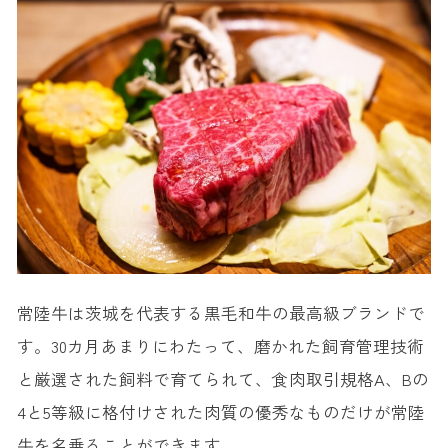
◆茨城名物の生しらす丼が食べられるお店『大洗町漁協 かあちゃんの店』
7.しらうお
8.水戸納豆
◆茨城名物の水戸納豆が買えるお店『だるま納豆 本店』
◆茨城名物の水戸納豆が食べられるお店『洋食屋 花きゃべつ』
◆茨城名物の水戸納豆が食べられるお店『味の店 かくた』
9.常陸秋そば
◆茨城名物の常陸秋そばが食べられるお店『水府庵』
◆茨城名物の常陸秋そばが食べられるお店『そば処 登喜和家』
常陸牛は茨城を代表する黒毛和牛の最高級ブランドで
10.スタミナラーメン
す。30カ月あまりにわたって、磨かれた飼育管理技術
◆茨城名物のスタミナラーメンが食べられるお店『麺屋めん吉』
と厳選された飼料で育てられて、食肉取引規格A、Bの
11.つくばうどん
4と5等級に格付けされた肉質の優秀なものだけが常陸
12.たらし焼き
牛を名乗ることができます。