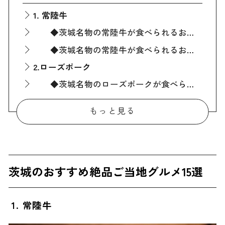
1. 常陸牛
◆茨城名物の常陸牛が食べられるお店『レストラン イイジマ』
◆茨城名物の常陸牛が食べられるお店『焼肉 笠間苑』
2.ローズポーク
◆茨城名物のローズポークが食べられるお店『とんかつ八戒』
3.奥久慈しゃも
もっと見る
◆茨城名物の奥久慈しゃもが食べられるお店『弥満喜』
4.あんこう鍋
◆茨城名物のあんこう鍋が食べられるお店『あんこうの宿まるみつ旅館』
茨城のおすすめ絶品ご当地グルメ15選
5.はまぐり
◆茨城名物のはまぐりが食べられるお店『浜焼き 漁師小屋』
1. 常陸牛
◆茨城名物のはまぐりが食べられるお店『味処 大森』
6.生しらす丼