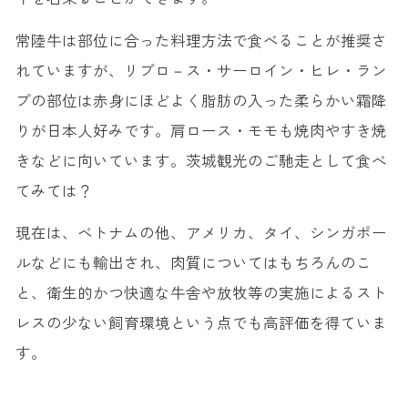
◆茨城名物のたらし焼きが食べられるお店『お好み焼き 道』
常陸牛は部位に合った料理方法で食べることが推奨さ
13.笠間いなり寿司
れていますが、リブロ－ス・サーロイン・ヒレ・ラン
14.メロン
プの部位は赤身にほどよく脂肪の入った柔らかい霜降
◆茨城名物のメロンスイーツが食べられるお店『ファームパティスリー ル・フカサク』
りが日本人好みです。肩ロース・モモも焼肉やすき焼
15.ほしいも
きなどに向いています。茨城観光のご馳走として食べ
てみては？
現在は、ベトナムの他、アメリカ、タイ、シンガポー
ルなどにも輸出され、肉質についてはもちろんのこ
と、衛生的かつ快適な牛舎や放牧等の実施によるスト
レスの少ない飼育環境という点でも高評価を得ていま
す。