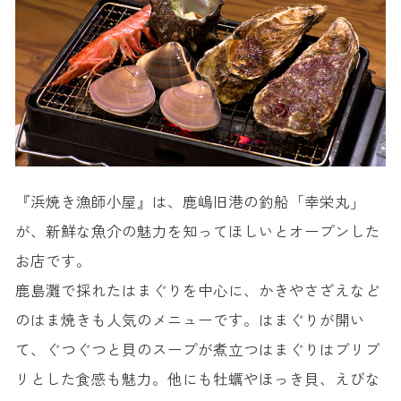
『浜焼き漁師小屋』は、鹿嶋旧港の釣船「幸栄丸」
が、新鮮な魚介の魅力を知ってほしいとオープンした
お店です。
鹿島灘で採れたはまぐりを中心に、かきやさざえなど
のはま焼きも人気のメニューです。はまぐりが開い
て、ぐつぐつと貝のスープが煮立つはまぐりはブリブ
リとした食感も魅力。他にも牡蠣やほっき貝、えびな