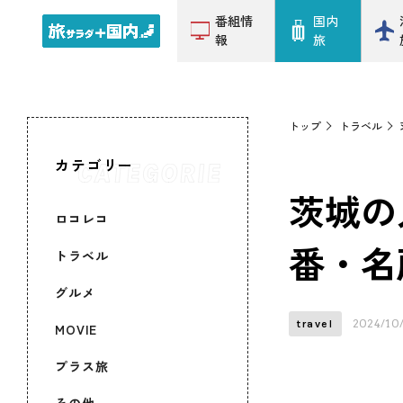
番組情
国内
報
旅
トップ
トラベル
カテゴリー
茨城の
ロコレコ
番・名
トラベル
グルメ
2024/10
travel
MOVIE
プラス旅