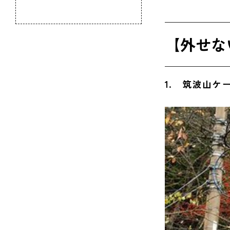
竜神大吊
のふるさと
六角堂(
【外せな
弘道館
那珂湊お
1.
筑波山ケ
花貫渓谷
牛久自然
二ツ島
牛久シャ
アクアワ
大洗海岸