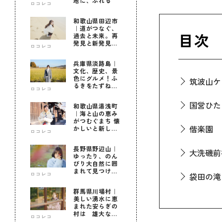
地に、ふれる
ロコレコ
和歌山県田辺市
｜道がつなぐ、
目次
過去と未来。再
発見と新発見の
ロコレコ
待つ街へ
兵庫県淡路島｜
文化、歴史、景
色にグルメ！ふ
筑波山ケ
るきをたずねて
ロコレコ
新しきを知る旅
国営ひた
和歌山県湯浅町
｜海と山の恵み
がつむぐまち 懐
偕楽園
かしいと新しい
ロコレコ
に出会う旅
長野県野辺山｜
大洗磯前
ゆったり、のん
びり大自然に囲
まれて見つけ
ロコレコ
袋田の滝
た！私だけの優
しい自分時間
群馬県川場村｜
美しい湧水に恵
牛久大仏
まれた安らぎの
村は 雄大な自
ロコレコ
然に育まれた心