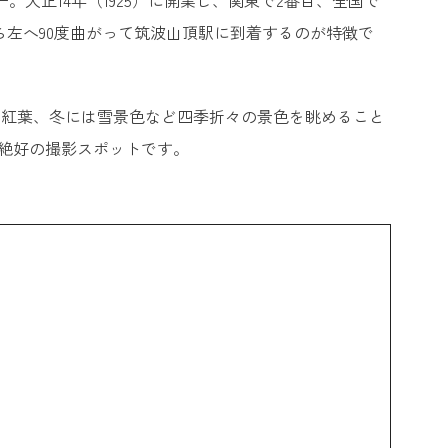
。大正14年（1925）に開業し、関東で2番目、全国で
ら左へ90度曲がって筑波山頂駅に到着するのが特徴で
は紅葉、冬には雪景色など四季折々の景色を眺めること
く絶好の撮影スポットです。