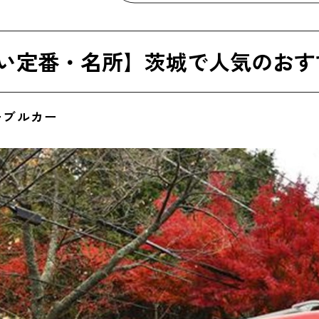
橋
茨城大学五浦美術文化研究所)
い定番・名所】茨城で人気のおす
さかな市場
ーブルカー
観察の森
トー
ールド茨城県大洗水族館