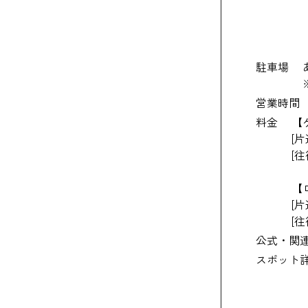
駐車場
営業時間
料金
【
[片
[往
【
[片
[往
公式・関
スポット