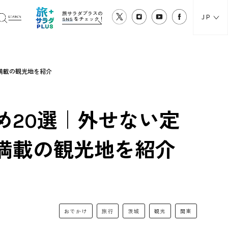
旅サラダプラスの
JP
SNS
をチェック！
満載の観光地を紹介
め20選｜外せない定
満載の観光地を紹介
おでかけ
旅行
茨城
観光
関東