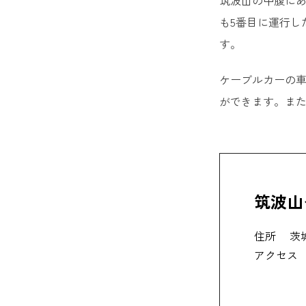
筑波山の中腹にあ
も5番目に運行し
す。
ケーブルカーの
ができます。また
筑波山
住所
茨
アクセス