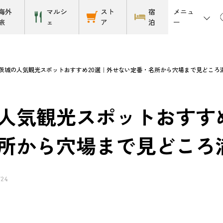
メニュ
海外
マルシ
スト
宿
ー
旅
ェ
ア
泊
茨城の人気観光スポットおすすめ20選｜外せない定番・名所から穴場まで見どころ
人気観光スポットおすす
所から穴場まで見どころ
/24