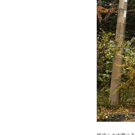
いばらき
つくばエ
東筑波ユ
土浦市霞