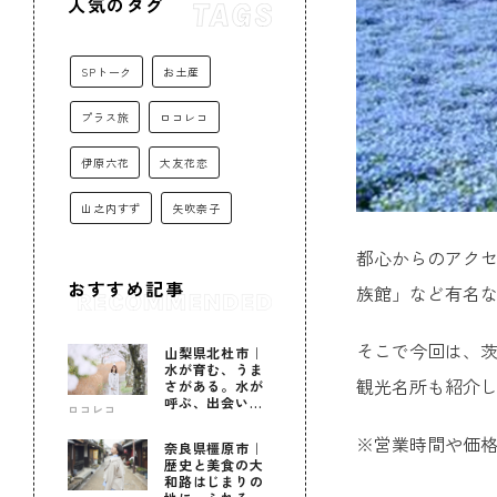
人気のタグ
SPトーク
お土産
プラス旅
ロコレコ
伊原六花
大友花恋
山之内すず
矢吹奈子
都心からのアク
おすすめ記事
族館」など有名
そこで今回は、茨
山梨県北杜市｜
水が育む、うま
観光名所も紹介
さがある。水が
呼ぶ、出会いが
ロコレコ
ある。
※営業時間や価
奈良県橿原市｜
歴史と美食の大
和路はじまりの