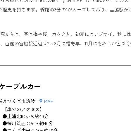
る宮脇駅と筑波山頂駅の間、1,634mを約8分で結ぶケーブルカー
た歴史を持ちます。線路の3分の1がカーブしており、宮脇駅か
車窓からは、春は梅や桜、カタクリ、初夏にはアジサイ、秋に
、山麓の宮脇駅近辺は2～3月に福寿草、11月にもみじが色づ
ケーブルカー
城県つくば市筑波1
MAP
【車でのアクセス】
●土浦北ICから約40分
●桜川筑西ICから約40分
●つくば中央ICから約40分