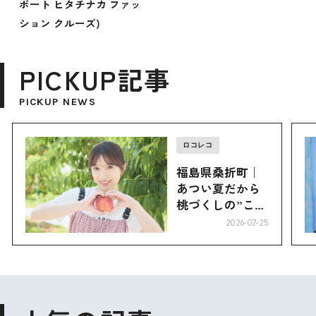
ポート ヒタチナカ ファッ
ション クルーズ)
PICKUP記事
PICKUP NEWS
ロコレコ
福島県桑折町｜
あつい夏だから
桃づくしの”こお
り”へ
2026-07-25