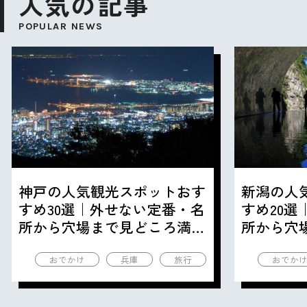
人気の記事
POPULAR NEWS
神戸の人気観光スポットおす
新潟の人
すめ30選｜外せない定番・名
すめ20
所から穴場まで見どころ満載
所から穴
の観光地を紹介
の観光地
おでかけ
兵庫
旅行
おでか