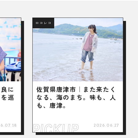
ロコレコ
奈良に
佐賀県唐津市｜また来たく
宝を巡
なる、海のまち。味も、人
も、唐津。
6.07.18
2026.06.27