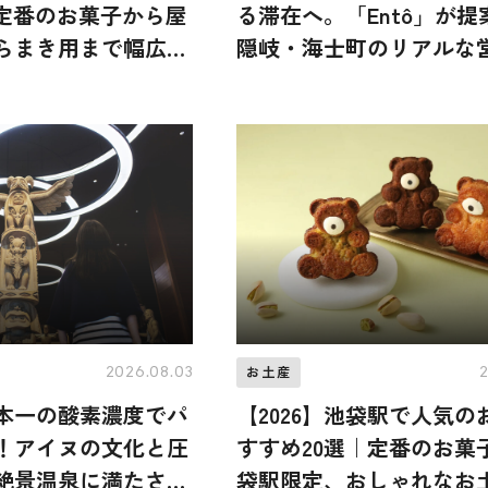
｜定番のお菓子から屋
る滞在へ。「Entô」が
らまき用まで幅広く
隠岐・海士町のリアルな
れる特別な体験
2026.08.03
お土産
本一の酸素濃度でパ
【2026】池袋駅で人気の
！アイヌの文化と圧
すすめ20選｜定番のお菓
絶景温泉に満たされ
袋駅限定、おしゃれなお