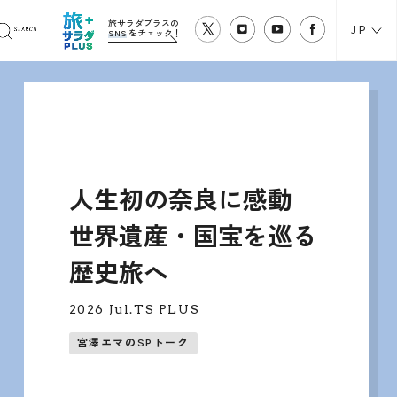
旅サラダプラスの
JP
SNS
をチェック！
また来たくなる、海のまち。
味も、人も、唐津。
2026 Jun.TS PLUS
山之内すず 佐賀県唐津市