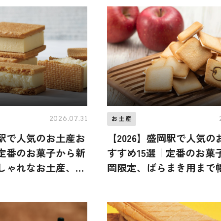
リート
2026.07.31
お土産
宿駅で人気のお土産お
【2026】盛岡駅で人気の
｜定番のお菓子から新
すすめ15選｜定番のお菓
しゃれなお土産、ば
岡限定、ばらまき用まで
幅広く紹介
介