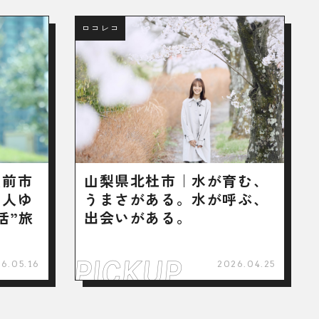
ロコレコ
弘前市
山梨県北杜市｜水が育む、
芸人ゆ
うまさがある。水が呼ぶ、
活”旅
出会いがある。
6.05.16
2026.04.25