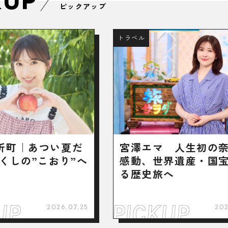
KUP
ピックアップ
トラベル
折町｜あつい夏だ
宮澤エマ 人生初の
くしの”こおり”へ
感動、世界遺産・国
る歴史旅へ
2026.07.25
202