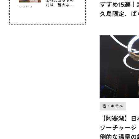
すすめ15選
村は 雄大な自
ロコレコ
然に育まれた心
久島限定、ば
のふるさと
紹介
宿・ホテル
【阿寒湖】日
ワーチャージ
倒的な湯量の