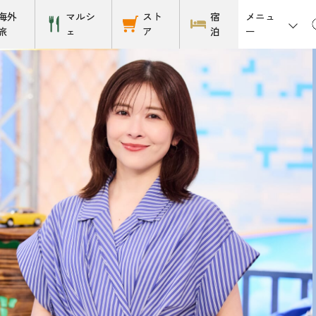
メニュ
海外
マルシ
スト
宿
ー
旅
ェ
ア
泊