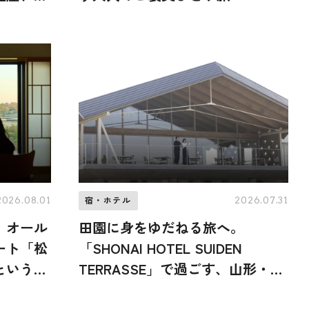
2026.08.01
2026.07.31
宿・ホテル
。オール
田園に身をゆだねる旅へ。
ート「松
「SHONAI HOTEL SUIDEN
という贅
TERRASSE」で過ごす、山形・庄
日のリト
内の1泊2日