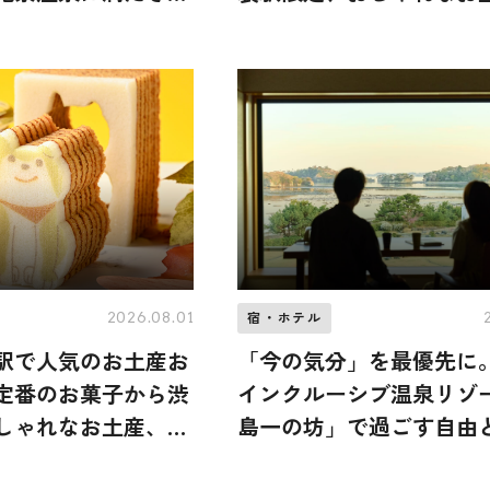
久の里 鶴雅」へ
らまき用まで幅広く紹介
2026.08.01
宿・ホテル
谷駅で人気のお土産お
「今の気分」を最優先に
｜定番のお菓子から渋
インクルーシブ温泉リゾ
しゃれなお土産、ば
島一の坊」で過ごす自由
幅広く紹介
沢を味わい尽くす一泊二