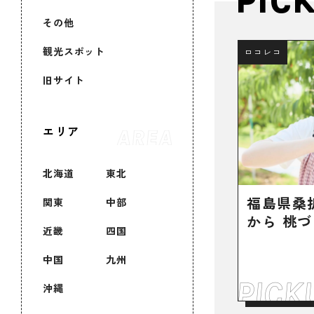
PIC
その他
観光スポット
ロコレコ
旧サイト
エリア
北海道
東北
福島県桑
関東
中部
から 桃づ
近畿
四国
中国
九州
沖縄