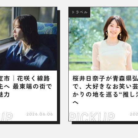
トラベル
室市｜花咲く線路
桜井日奈子が青森県
先へ 最東端の街で
で、大好きなお笑い
魅力
かりの地を巡る“推し
へ
2026.06.06
202