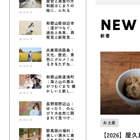
歴史と美食の大
和路はじまりの
地に、ふれる
ロコレコ
NEW
和歌山県田辺市
｜道がつなぐ、
過去と未来。再
新着
発見と新発見の
ロコレコ
待つ街へ
兵庫県淡路島｜
文化、歴史、景
色にグルメ！ふ
るきをたずねて
ロコレコ
新しきを知る旅
和歌山県湯浅町
｜海と山の恵み
がつむぐまち 懐
かしいと新しい
ロコレコ
に出会う旅
長野県野辺山｜
ゆったり、のん
びり大自然に囲
まれて見つけ
ロコレコ
た！私だけの優
お土産
しい自分時間
群馬県川場村｜
【2026】屋
美しい湧水に恵
まれた安らぎの