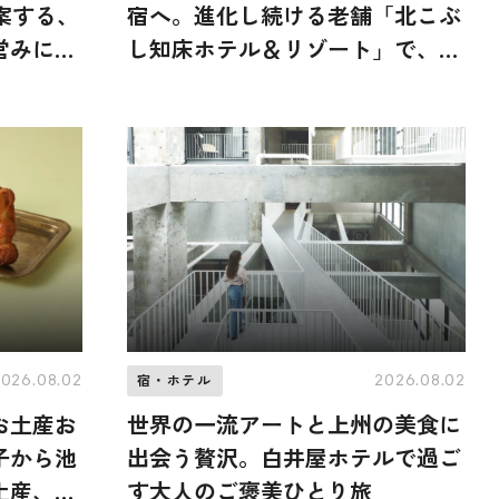
提案する、
宿へ。進化し続ける老舗「北こぶ
営みに触
し知床ホテル＆リゾート」で、か
らだ全体が解き放たれる大人の旅
2026.08.02
2026.08.02
宿・ホテル
お土産お
世界の一流アートと上州の美食に
子から池
出会う贅沢。白井屋ホテルで過ご
土産、ば
す大人のご褒美ひとり旅