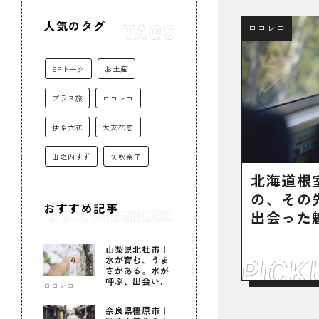
人気のタグ
ロコレコ
SPトーク
お土産
プラス旅
ロコレコ
伊原六花
大友花恋
山之内すず
矢吹奈子
北海道根
の、その
おすすめ記事
出会った
山梨県北杜市｜
水が育む、うま
さがある。水が
呼ぶ、出会いが
ロコレコ
ある。
奈良県橿原市｜