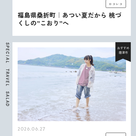
ロコレコ
福島県桑折町｜あつい夏だから 桃づ
くしの”こおり”へ
S
P
おすすめ
E
唐津市
C
I
A
L
T
R
A
V
E
L
S
A
L
A
D
2026.06.27