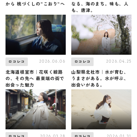
から 桃づくしの”こおり”へ
なる、海のまち。味も、人
も、唐津。
2026.06.06
2026.04.25
ロコレコ
ロコレコ
北海道根室市｜花咲く線路
山梨県北杜市｜水が育む、
の、その先へ 最東端の街で
うまさがある。水が呼ぶ、
出会った魅力
出会いがある。
2026.03.28
2026.01.31
ロコレコ
ロコレコ