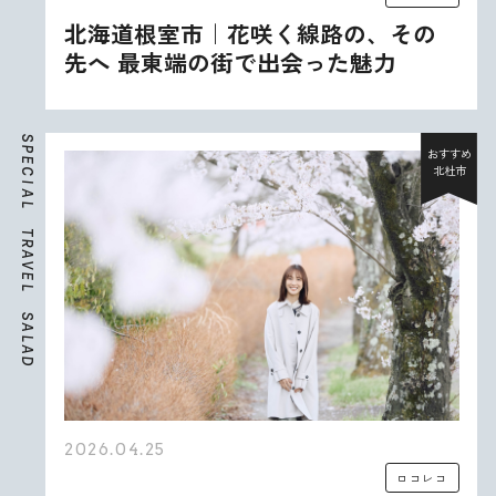
北海道根室市｜花咲く線路の、その
先へ 最東端の街で出会った魅力
S
P
おすすめ
E
北杜市
C
I
A
L
T
R
A
V
E
L
S
A
L
A
D
2026.04.25
ロコレコ