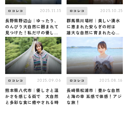
2025.11.15
2025.10.25
ロコレコ
ロコレコ
長野県野辺山｜ゆったり、
群馬県川場村｜美しい湧水
のんびり大自然に囲まれて
に恵まれた安らぎの村は
見つけた！私だけの優しい
雄大な自然に育まれた心の
自分時間
ふるさと
2025.09.06
2025.08.16
ロコレコ
ロコレコ
熊本県八代市｜優しさと温
長崎県松浦市｜豊かな自然
かさを感じる街で 大自然
と海の幸 五感で体感！アジ
と多彩な食に癒やされる時
な旅！