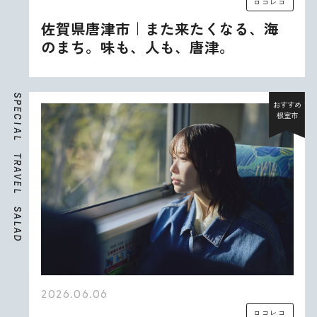
ロコレコ
佐賀県唐津市｜また来たくなる、海
のまち。味も、人も、唐津。
S
P
おすすめ
E
根室市
C
I
A
L
T
R
A
V
E
L
S
A
L
A
D
2026.06.06
ロコレコ