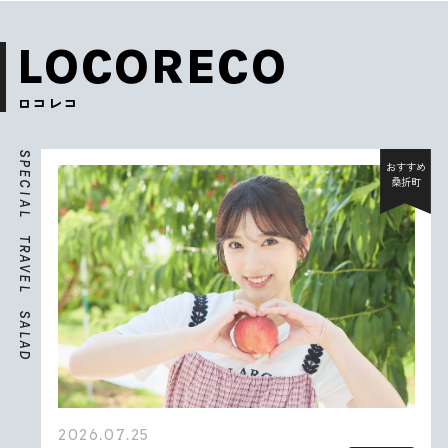
LOCORECO
ロコレコ
S
P
おすすめ
E
桑折町
C
I
A
L
T
R
A
V
E
L
S
A
L
A
D
2026.07.25