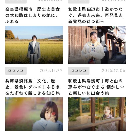
奈良県橿原市｜歴史と美食
和歌山県田辺市｜道がつな
の大和路はじまりの地に、
ぐ、過去と未来。再発見と
ふれる
新発見の待つ街へ
2025.12.27
2025.12.06
ロコレコ
ロコレコ
兵庫県淡路島｜文化、歴
和歌山県湯浅町｜海と山の
史、景色にグルメ！ふるき
恵みがつむぐまち 懐かしい
をたずねて新しきを知る旅
と新しいに出会う旅