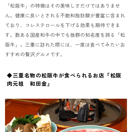
「松阪牛」の特徴はその美味しさだけではありませ
13. 鈴カレー
ん。健康に良いとされる不飽和脂肪酸が豊富に含まれ
14. 赤福餅
ており、コレステロールを下げる効果も期待できま
15. 安永餅
す。数ある国産和牛の中でも抜群の知名度を誇る「松
◆三重名物の安永餅が食べられるお店『安永餅本舗 柏屋』
阪牛」。三重に訪れた際には、一度は食べてみたいお
すすめの贅沢グルメです。
◆三重名物の松阪牛が食べられるお店『松阪
肉元祖 和田金』