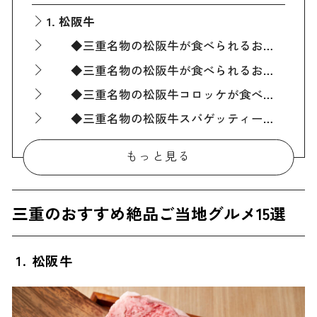
1. 松阪牛
◆三重名物の松阪牛が食べられるお店『松阪肉元祖 和田金』
◆三重名物の松阪牛が食べられるお店『スギモト』
◆三重名物の松阪牛コロッケが食べられるお店『松阪牛・黒毛和牛専門店 丸中本店』
◆三重名物の松阪牛スパゲッティーが食べられるお店『西洋肉料理 岡』
2. 伊賀牛
もっと見る
◆三重名物の伊賀牛が食べられるお店『寿き焼 金谷』
3. 四日市とんてき
三重のおすすめ絶品ご当地グルメ15選
◆三重名物の四日市とんてきが食べられるお店『まつもとの来来憲』
4. とばーがー
1. 松阪牛
5. 伊勢エビ
◆三重名物の伊勢エビが食べられるお店『Cuccagna 鳥羽店』
6. あわび