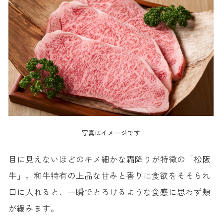
◆三重名物のあわびが食べられるお店『なかよし水産』
◆三重名物のあわびが食べられるお店『ゑびや屋台』
7. 牡蠣
◆三重名物の牡蠣が食べられるお店『海女小屋 なか川』
8. てこね寿司
◆三重名物のてこね寿司が食べられるお店『割烹大喜』
9. うなぎ
◆三重名物のうなぎが食べられるお店『炭焼きうなぎ 新玉亭』
写真はイメージです
10. 伊勢うどん
目に見えないほどのキメ細かな霜降りが特徴の「松阪
◆三重名物の伊勢うどんが食べられるお店『岡田屋』
牛」。和牛特有の上品な甘みと香りに食欲をそそられ
11. 亀山みそ焼きうどん
口に入れると、一瞬でとろけるような食感に思わず頬
12. 津ぎょうざ
が緩みます。
◆三重名物の津ぎょうざが食べられるお店『ラーメン いたろう』