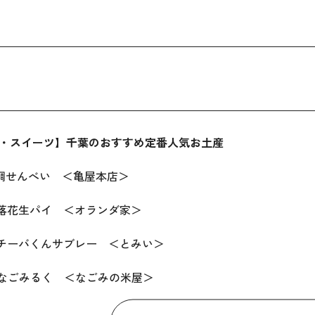
・スイーツ】千葉のおすすめ定番人気お土産
鯛せんべい ＜亀屋本店＞
落花生パイ ＜オランダ家＞
チーバくんサブレー ＜とみい＞
なごみるく ＜なごみの米屋＞
まるごとびわゼリー ＜亀屋本店＞