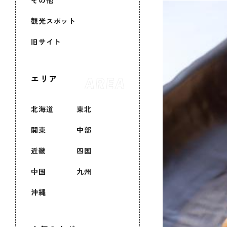
その他
観光スポット
旧サイト
エリア
北海道
東北
関東
中部
近畿
四国
中国
九州
沖縄