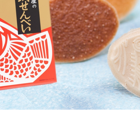
八街生姜ジンジャーエール ＜八街商工会議所＞
千葉のかわいい定番人気お土産
房州うちわ ＜うちわの太田屋＞
用に最適！千葉のおすすめ人気お土産
ピーナッツサブレー ＜とみい＞
房総えびせんべい ＜菜花の里＞
まずい棒 ＜銚子電鉄＞
鯛せんべい ＜鎌田製菓＞
花菜っ娘（はななっこ） ＜房洋堂＞