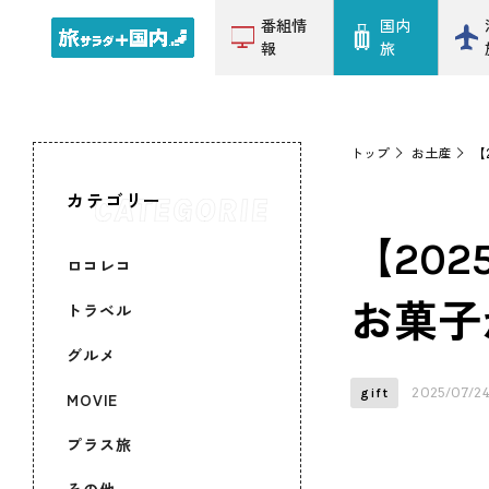
番組情
国内
報
旅
トップ
お土産
【
カテゴリー
【20
ロコレコ
お菓子
トラベル
グルメ
2025/07/2
gift
MOVIE
プラス旅