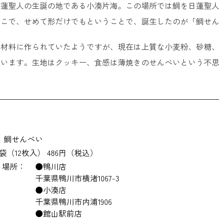
えるおしゃれな人気お土産
日蓮聖人の生誕の地である小湊片海。この場所では鯛を日蓮聖
そこで、せめて形だけでもということで、誕生したのが「鯛せ
蔵六餅（ぞうろくもち） ＜木村屋＞
を材料に作られていたようですが、現在は上質な小麦粉、砂糖
inamiteiフロマージュ ＜見波亭＞
ています。生地はクッキー、食感は薄焼きのせんべいという不
ーナッツバター（粒あり） ＜HAPPY NUTS DAY＞
定】千葉でしか買えないお土産
KYONANビール ＜鋸南麦酒＞
鯛せんべい
UJUKURI OCEAN 「99ラガー」 ＜寒菊銘醸＞
1袋（12枚入） 486円（税込）
る場所：
●鴨川店
さざえ最中 ＜盛栄堂＞
千葉県鴨川市横渚1067-3
●小湊店
くじらあげまん ＜盛栄堂＞
千葉県鴨川市内浦1906
●館山駅前店
下総醤油 ＜ちば醤油＞