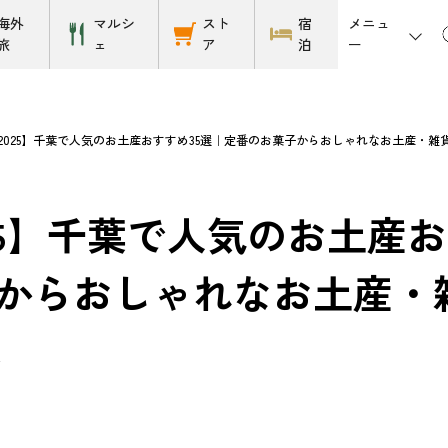
メニュ
海外
マルシ
スト
宿
ー
旅
ェ
ア
泊
2025】千葉で人気のお土産おすすめ35選｜定番のお菓子からおしゃれなお土産・雑
25】千葉で人気のお土産
からおしゃれなお土産・
4