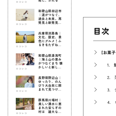
地に、ふれる
ロコレコ
和歌山県田辺市
｜道がつなぐ、
過去と未来。再
発見と新発見の
ロコレコ
待つ街へ
目次
兵庫県淡路島｜
文化、歴史、景
色にグルメ！ふ
るきをたずねて
ロコレコ
新しきを知る旅
【お菓子
和歌山県湯浅町
｜海と山の恵み
がつむぐまち 懐
1. 
かしいと新しい
ロコレコ
に出会う旅
2. 
長野県野辺山｜
ゆったり、のん
びり大自然に囲
3. 
まれて見つけ
ロコレコ
た！私だけの優
しい自分時間
群馬県川場村｜
4. 
美しい湧水に恵
まれた安らぎの
村は 雄大な自
ロコレコ
5. 
然に育まれた心