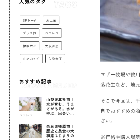
人気のタグ
SPトーク
お土産
プラス旅
ロコレコ
伊原六花
大友花恋
山之内すず
矢吹奈子
マザー牧場や鴨
おすすめ記事
落花生など、地
山梨県北杜市｜
そこで今回は、千
水が育む、うま
さがある。水が
自でおすすめの商
呼ぶ、出会いが
ロコレコ
ある。
さい。
奈良県橿原市｜
歴史と美食の大
和路はじまりの
※価格や購入場