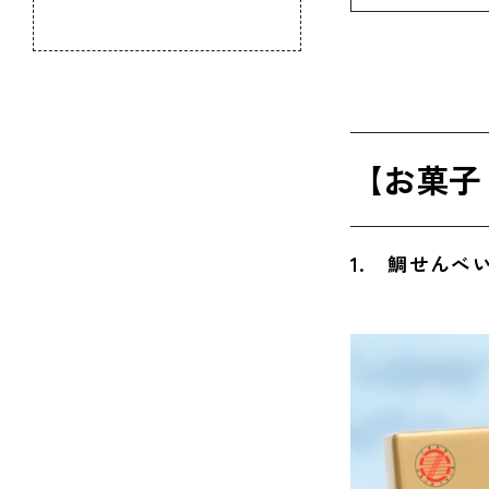
のふるさと
6. 
7. 
8. 
【お菓子
9. 
【お菓子
1. 鯛せんべ
10. 
11. 
12. 
13. 