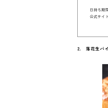
日持ち期
29. 
公式サイ
30. 
31. 
32. 
2. 落花生パ
33. 
34. 
35. 
千葉でお
千葉