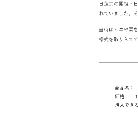
千葉で買
日蓮宗の開祖・
れていました。
21. 
当時はヒエや粟
22. M
様式を取り入れ
23. ピ
【千葉限
24. 
商品名：
25. K
価格：
購入でき
26. 
27. 
28. 