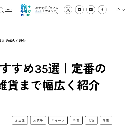
旅サラダプラスの
JP
SNS
をチェック！
貨まで幅広く紹介
おすすめ35選｜定番の
雑貨まで幅広く紹介
お土産
お菓子
スイーツ
千葉
名物
関東