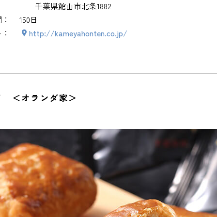
千葉県館山市北条1882
間：
150日
くじらベーコン ＜ハクダイ食品＞
ト：
http://kameyahonten.co.jp/
くじらのたれ ＜ハクダイ食品＞
片口いわしソフト真砂干し ＜橋本五郎商店＞
国産鉄砲漬（うす口） ＜沢田漬物＞
イ ＜オランダ家＞
焙煎さや付き落花生 千葉半立 ＜鈴市商店＞
房州びわカレー ＜枇杷倶楽部＞
とろなまチョコ ＜せんねんの木＞
土産を買うのにおすすめの場所
駅