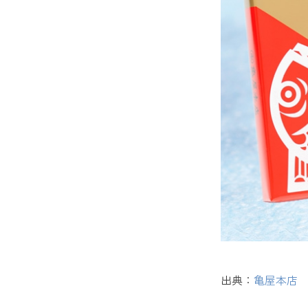
14. 
【雑貨】
15. 
ばらまき
16. 
17. 
18. 
19. 
出典：
亀屋本店
20. 