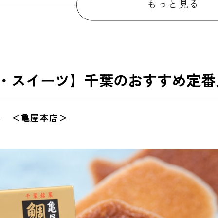
もっと見る
びわ饅頭 ＜高山製菓＞
ぴーなっつ最中 ＜なごみの米屋＞
みかん大福 ＜角八本店＞
・スイーツ】千葉のおすすめ定番
ぬれ煎餅 ＜イシガミ＞
・スイーツ以外】千葉のおすすめ定番人気お土産
い ＜亀屋本店＞
勝浦タンタンメン ＜久保田麺業＞
手間いらずしょうゆおこわ ＜虎産＞
サバカレー ＜SHIDA＞
ぶっかけ海苔めし ＜守屋＞