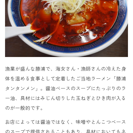
15
. 房総びわ
千葉の名物グルメが楽しめる人気店11選
1. 元祖勝浦式担々麺 江ざわ
2. cafe＆kitchen DOLPHIN
3. さんが郷土料理 こっから
4. 海鮮本陣 魚祭
5. ハクダイ食品
漁業が盛んな勝浦で、海女さん・漁師さんの冷えた身
6. 一山いけす
体を温める食事として定着したご当地ラーメン「勝浦
7. 漁師料理かなや
タンタンメン」。醤油ベースのスープにたっぷりのラ
8. 海鮮・浜焼き 海老屋
ー油、具材にはみじん切りした玉ねぎとひき肉が入る
のが一般的です。
9. 大久保
10. ひさご亭
お店によっては醤油ではなく、味噌やとんこつベース
11. あんばい農園
のスープで提供されることもあり、具材においてもネ