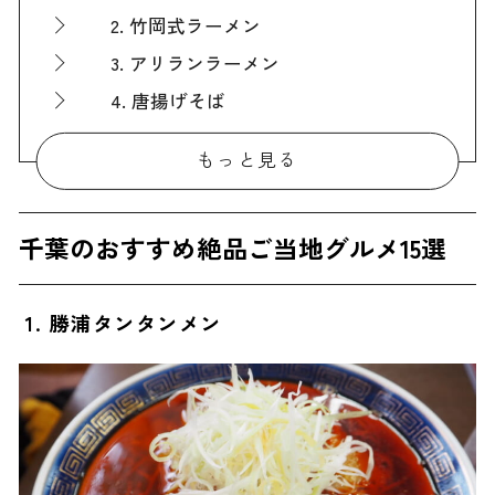
2. 竹岡式ラーメン
3. アリランラーメン
4. 唐揚げそば
5. なめろう
もっと見る
6. さんが焼き
7. 伊勢エビ
千葉のおすすめ絶品ご当地グルメ15選
8. くじら料理
9. おらが丼
1. 勝浦タンタンメン
10. はかりめ丼
11. 太巻き祭り寿司
12. サザエカレー
13. ホワイト餃子
14. 落花生