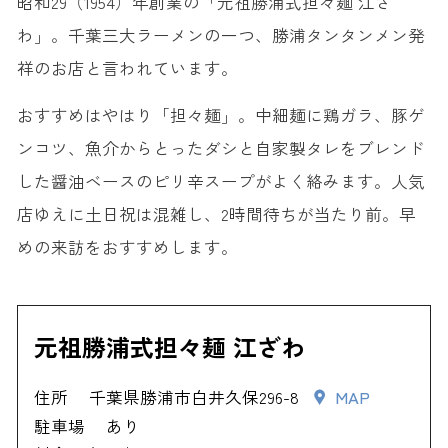
昭和29（1954）年創業の「元祖勝浦式担々麺 江ざ
わ」。千葉三大ラーメンの一つ、勝浦タンタンメン発
祥のお店と言われています。
おすすめはやはり「担々麺」。中細麺に鶏ガラ、豚ゲ
ンコツ、魚介からとったダシと自家製タレをブレンド
した醤油ベースのピリ辛スープがよく絡みます。人気
店ゆえに土日祝は混雑し、2時間待ちが当たり前。早
めの来訪をおすすめします。
元祖勝浦式担々麺 江ざわ
住所
千葉県勝浦市白井久保296-8
MAP
駐車場
あり