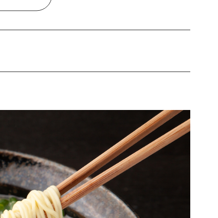
ロ店』
吉串房』
大地のうどん 博多駅ちかてん』