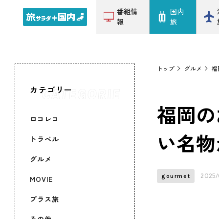
番組情
国内
報
旅
トップ
グルメ
福
カテゴリー
福岡の
ロコレコ
い名物
トラベル
グルメ
2025/
gourmet
MOVIE
プラス旅