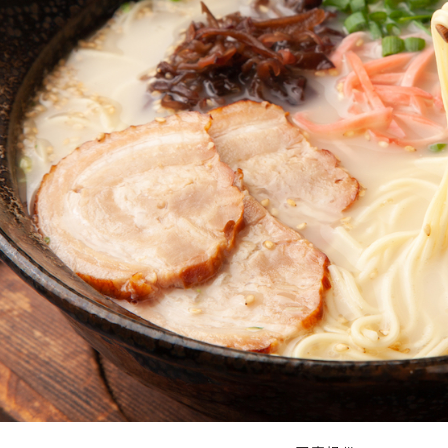
名物のごぼう天うどん（博多うどん）が食べられるお店②『
グルメ
名物の海鮮グルメが食べられるお店『御宿はなわらび』
端ぜんざい
名物の川端ぜんざいが食べられるお店『川端ぜんざい広場』