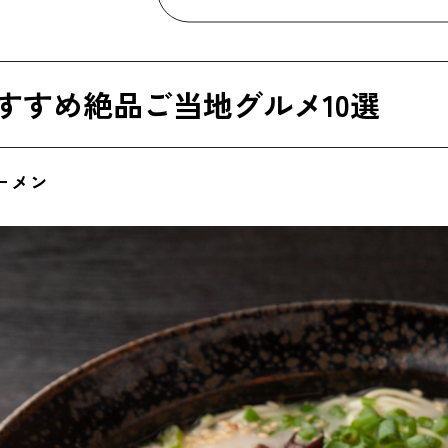
名物のごまさばが食べられるお店『はじめの一歩』
カレー
すすめ絶品ご当地グルメ10選
名物の焼きカレーが食べられるお店『伽哩本舗 門司港レト
べ餃子
ラーメン
名物の鉄なべ餃子が食べられるお店『博多衹園鉄なべ』
やきとり
名物の博多やきとりが食べられるお店『博多とりかわ大臣 住
ぼう天うどん（博多うどん）
物のごぼう天うどん（博多うどん）が食べられるお店①：『