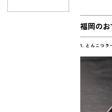
のふるさと
◆福岡
5. 焼き
福岡のお
◆福岡
6. 鉄な
1. とんこつ
◆福岡
7. 博多
◆福岡
8. ご
◆福岡名