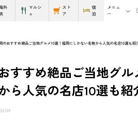
メニュ
海外
マルシ
スト
宿
ー
旅
ェ
ア
泊
岡のおすすめ絶品ご当地グルメ10選！福岡にしかない名物から人気の名店10選も紹
おすすめ絶品ご当地グル
から人気の名店10選も紹
02/19