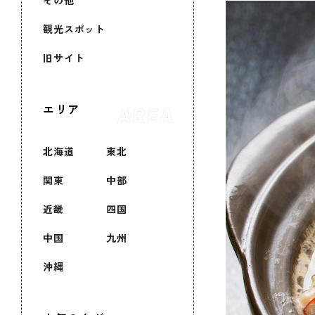
その他
観光スポット
旧サイト
エリア
北海道
東北
関東
中部
近畿
四国
中国
九州
沖縄