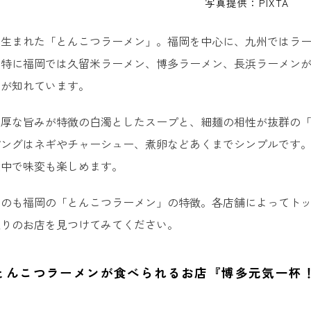
写真提供：PIXTA
で生まれた「とんこつラーメン」。福岡を中心に、九州ではラ
。特に福岡では久留米ラーメン、博多ラーメン、長浜ラーメン
名が知れています。
濃厚な旨みが特徴の白濁としたスープと、細麺の相性が抜群の
ピングはネギやチャーシュー、煮卵などあくまでシンプルです
途中で味変も楽しめます。
るのも福岡の「とんこつラーメン」の特徴。各店舗によってト
入りのお店を見つけてみてください。
とんこつラーメンが食べられるお店『博多元気一杯