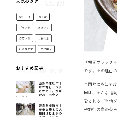
人気のタグ
SPトーク
お土産
プラス旅
ロコレコ
伊原六花
大友花恋
山之内すず
矢吹奈子
「福岡ブラック
おすすめ記事
です。その理由
山梨県北杜市｜
全国的にも知名
水が育む、うま
さがある。水が
回は、そんな福岡
呼ぶ、出会いが
ロコレコ
ある。
愛されるご当地グ
奈良県橿原市｜
や旅行の際の参
歴史と美食の大
和路はじまりの