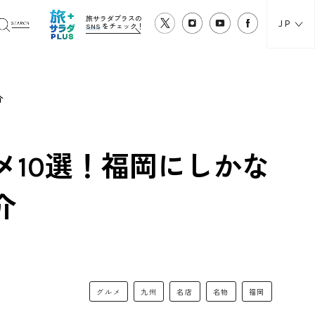
旅サラダプラスの
JP
SNS
をチェック！
介
メ10選！福岡にしかな
介
グルメ
九州
名店
名物
福岡