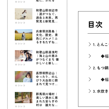
地に、ふれる
ロコレコ
和歌山県田辺市
｜道がつなぐ、
過去と未来。再
目次
発見と新発見の
ロコレコ
待つ街へ
兵庫県淡路島｜
文化、歴史、景
色にグルメ！ふ
るきをたずねて
1. とん
ロコレコ
新しきを知る旅
和歌山県湯浅町
◆福岡
｜海と山の恵み
がつむぐまち 懐
かしいと新しい
ロコレコ
に出会う旅
2. もつ鍋
長野県野辺山｜
ゆったり、のん
◆福岡
びり大自然に囲
まれて見つけ
ロコレコ
た！私だけの優
3. 水炊き
しい自分時間
群馬県川場村｜
美しい湧水に恵
まれた安らぎの
4. ごま
村は 雄大な自
ロコレコ
然に育まれた心