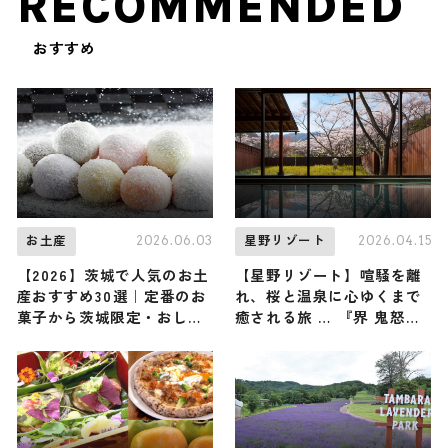
RECOMMENDED
おすすめ
2026.06.03
2026.04.15
お土産
星野リゾート
【2026】茨城で人気のお土
【星野リゾート】喧騒を離
産おすすめ30選｜定番のお
れ、桜と温泉に心ゆくまで
菓子から茨城限定・おしゃ
癒される旅 … 『界 鬼怒
れなお土産・雑貨まで幅広
川』で『花見温泉滞在』が
く紹介
4月20日まで開催中｜栃木
県日光市