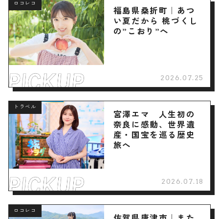
ロコレコ
福島県桑折町｜あつ
い夏だから 桃づくし
の”こおり”へ
2026.07.25
トラベル
宮澤エマ 人生初の
奈良に感動、世界遺
産・国宝を巡る歴史
旅へ
2026.07.18
ロコレコ
佐賀県唐津市｜また