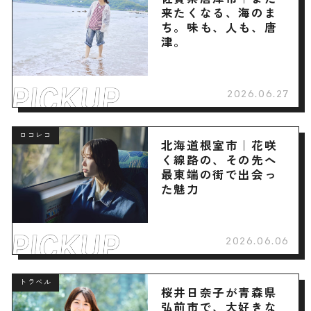
来たくなる、海のま
ち。味も、人も、唐
津。
2026.06.27
ロコレコ
北海道根室市｜花咲
く線路の、その先へ
最東端の街で出会っ
た魅力
2026.06.06
トラベル
桜井日奈子が青森県
弘前市で、大好きな