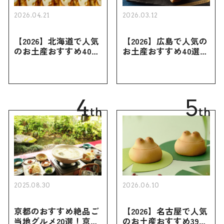
2026.04.21
2026.03.12
【2026】北海道で人気
【2026】広島で人気の
のお土産おすすめ40選
お土産おすすめ40選｜
｜定番のお菓子・スイ
定番のお菓子からおし
ーツから北海道でしか
ゃれなお土産・ばらま
買えない限定品、女性
き用、女性向けまで幅
向けまで幅広く紹介
広く紹介
4
5
th
th
2025.08.30
2026.06.10
京都のおすすめ絶品ご
【2026】名古屋で人気
当地グルメ20選！京都
のお土産おすすめ39選