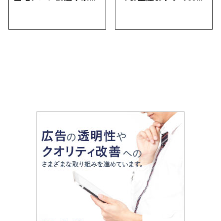
にしかない名物から人
｜定番のお菓子から名
気の名店17選も紹介
古屋限定・おしゃれな
お土産・ばらまき用ま
で幅広く紹介