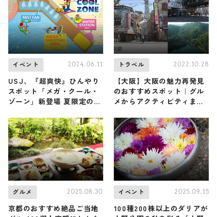
2024.06.11
2022.10.28
イベント
トラベル
USJ、『超爽快』ひんやり
【大阪】大阪の魅力再発見
スポット「メガ・クール・
のおすすめスポット｜グル
ゾーン」新登場 夏限定のフ
メからアクティビティまで
ード＆爽快グッズも公開
人気スポットが勢揃い
2025.08.30
2025.09.15
グルメ
イベント
京都のおすすめ絶品ご当地
100種200株以上のダリアが