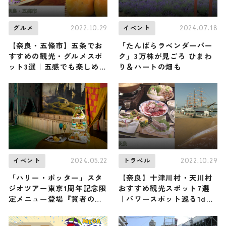
2022.10.29
2024.07.18
グルメ
イベント
【奈良・五條市】五条でお
「たんばらラベンダーパー
すすめの観光・グルメスポ
ク」3万株が見ごろ ひまわ
ット3選｜五感でも楽しめる
り＆ハートの畑も
地元食材を使ったグルメを
ご紹介！
2024.05.22
2022.10.29
イベント
トラベル
「ハリー・ポッター」スタ
【奈良】十津川村・天川村
ジオツアー東京1周年記念限
おすすめ観光スポット7選
定メニュー登場『賢者の
｜パワースポット巡る1day
石』イメージのスイーツ・
旅行プランをご紹介
ドリンクなど