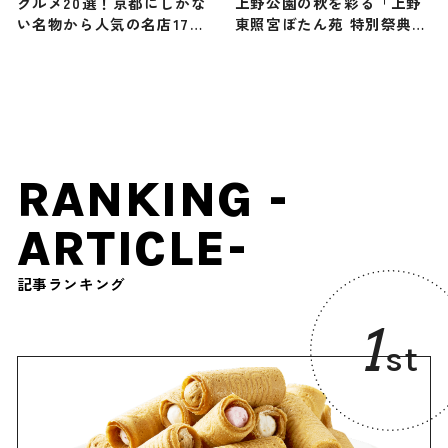
グルメ20選！京都にしかな
上野公園の秋を彩る「上野
い名物から人気の名店17選
東照宮ぼたん苑 特別祭典
も紹介
ダリア綾なす秋の園」が開
催
RANKING -
ARTICLE-
記事ランキング
1
st