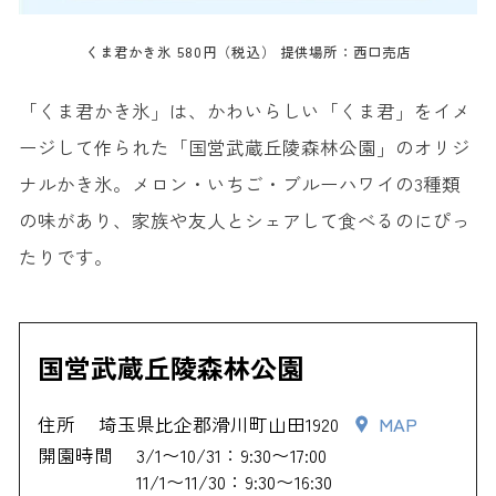
くま君かき氷 580円（税込） 提供場所：西口売店
「くま君かき氷」は、かわいらしい「くま君」をイメ
ージして作られた「国営武蔵丘陵森林公園」のオリジ
ナルかき氷。メロン・いちご・ブルーハワイの3種類
の味があり、家族や友人とシェアして食べるのにぴっ
たりです。
国営武蔵丘陵森林公園
住所
埼玉県比企郡滑川町山田1920
MAP
開園時間
3/1〜10/31：9:30〜17:00
11/1〜11/30：9:30〜16:30