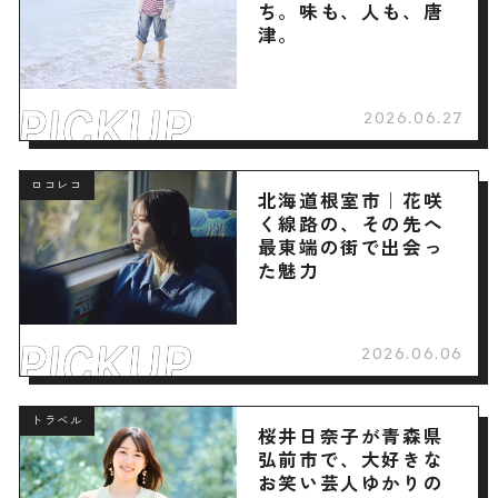
ち。味も、人も、唐
津。
2026.06.27
ロコレコ
北海道根室市｜花咲
く線路の、その先へ
最東端の街で出会っ
た魅力
2026.06.06
トラベル
桜井日奈子が青森県
弘前市で、大好きな
お笑い芸人ゆかりの