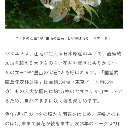
”ユリの女王”や”里山の宝石”とも呼ばれる「ヤマユリ」
ヤマユリは、山地に生える日本原産のユリで、直径約
20㎝を超える大きさの白い花弁や濃厚な香りから”ユ
リの女王”や”里山の宝石”とも呼ばれます。「国営武
蔵丘陵森林公園」は面積304ha（東京ドーム約65個
分）もの広大な園内に約1万株のヤマユリが自生してい
るため、自然のままに咲く姿を楽しめます。
例年7月7日の七夕の頃から開花をはじめ、遅咲きのも
のは7月末まで開花が続きます。2025年のピークは7月