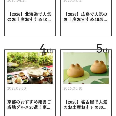
2026.04.21
2026.03.12
【2026】北海道で人気
【2026】広島で人気の
のお土産おすすめ40選
お土産おすすめ40選｜
｜定番のお菓子・スイ
定番のお菓子からおし
ーツから北海道でしか
ゃれなお土産・ばらま
買えない限定品、女性
き用、女性向けまで幅
向けまで幅広く紹介
広く紹介
4
5
th
th
2025.08.30
2026.06.10
京都のおすすめ絶品ご
【2026】名古屋で人気
当地グルメ20選！京都
のお土産おすすめ39選
にしかない名物から人
｜定番のお菓子から名