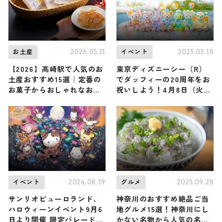
2026.05.11
2025.03.18
お土産
イベント
【2026】高崎駅で人気のお
東京ディズニーシー（R）
土産おすすめ15選｜定番の
でダッフィーの20周年をお
お菓子からおしゃれなお土
祝いしよう！4月8日（火）
産・ばらまき用まで幅広く
から「ダッフィー＆フレン
紹介
ズ20周年：カラフルハピネ
ス」がスタート
2024.08.19
2025.09.28
イベント
グルメ
サンリオピューロランド、
神奈川のおすすめ絶品ご当
ハロウィーンイベント9月6
地グルメ15選！神奈川にし
日より開催 限定パレード・
かない名物から人気の名店