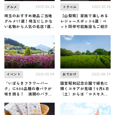
2025.06.24
2022.10.28
グルメ
トラベル
埼玉のおすすめ絶品ご当地
【山梨県】家族で楽しめる
グルメ17選！埼玉にしかな
レジャースポット6選｜ペ
い名物から人気の名店7選
ット同伴可能施設もご紹介
も紹介
2025.05.09
2025.08.29
イベント
おでかけ
「いばらきフラワーパー
国営昭和記念公園で緑色に
ク」に900品種の春バラが
輝くコキアが見頃！9月6日
咲き誇る！ 満開のバラを
（土）からは「コスモスま
五感で楽しむイベントが5月
つり2025」も開催
14日（水）スタート