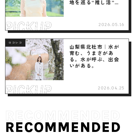
地を巡る“推し活”旅
へ
2026.05.16
ロコレコ
山梨県北杜市｜水が
育む、うまさがあ
る。水が呼ぶ、出会
いがある。
2026.04.25
RECOMMENDED