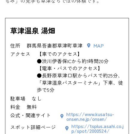
もみ」の見学も草津ならではの体験です。
草津温泉 湯畑
住所
群馬県吾妻郡草津町草津
MAP
アクセス
【車でのアクセス】
●渋川伊香保ICから約1時間20分
【電車・バスでのアクセス】
●長野原草津口駅からバスで約25分、
「草津温泉バスターミナル」下車、徒
歩で5分
駐車場
なし
料金
無料
https://www.kusatsu-
公式・関連サイト
onsen.ne.jp/onsen/
https://tsplus.asahi.co.j
スポット詳細ページ
p/spot/2000524/