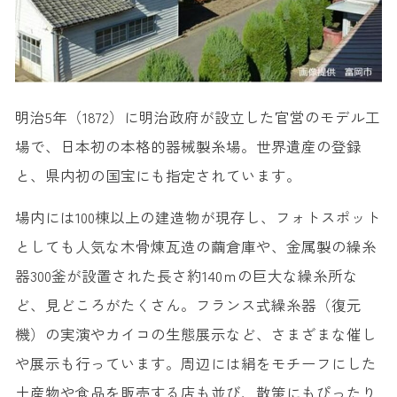
明治5年（1872）に明治政府が設立した官営のモデル工
場で、日本初の本格的器械製糸場。世界遺産の登録
と、県内初の国宝にも指定されています。
場内には100棟以上の建造物が現存し、フォトスポット
としても人気な木骨煉瓦造の繭倉庫や、金属製の繰糸
器300釜が設置された長さ約140ｍの巨大な繰糸所な
ど、見どころがたくさん。フランス式繰糸器（復元
機）の実演やカイコの生態展示など、さまざまな催し
や展示も行っています。周辺には絹をモチーフにした
土産物や食品を販売する店も並び、散策にもぴったり