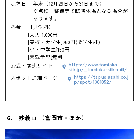
定休日
年末（12月29日から31日まで）
※点検・整備等で臨時休場となる場合が
あります。
料金
【見学料】
[大人]1,000円
[高校・大学生]250円(要学生証)
[小・中学生]150円
[未就学児]無料
https://www.tomioka-
公式・関連サイト
silk.jp/_tomioka-silk-mill/
https://tsplus.asahi.co.j
スポット詳細ページ
p/spot/1301052/
6. 妙義山 （富岡市・ほか）