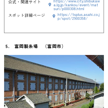
https://www.city.shibukaw
公式・関連サイト
a.lg.jp/kankou/event/mat
suri/p000308.html
https://tsplus.asahi.co.j
スポット詳細ページ
p/spot/2900358/
5. 富岡製糸場 （富岡市）