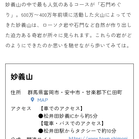
妙義山の中で最も人気のあるコースが「石門めぐ
り」。600万〜400万年前頃に活動した火山によってで
きた妙義山は、ローソク岩や石門など自然が作り出し
た迫力ある奇岩が所々に見られます。これらの岩がど
のようにできたのか思いを馳せながら歩いてみては。
妙義山
住所
群馬県富岡市・安中市・甘楽郡下仁田町
MAP
アクセス
【車でのアクセス】
●松井田妙義ICから約5分
【電車・バスでのアクセス】
●松井田駅からタクシーで約10分
https://www.town.shimoni