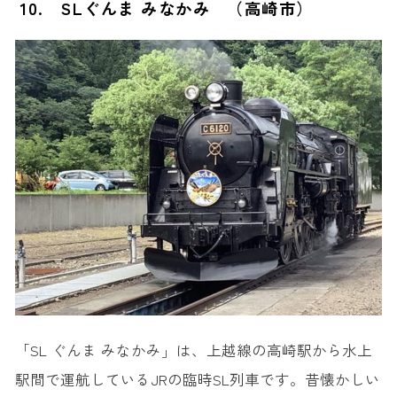
10. SLぐんま みなかみ （高崎市）
「SL ぐんま みなかみ」は、上越線の高崎駅から水上
駅間で運航しているJRの臨時SL列車です。昔懐かしい