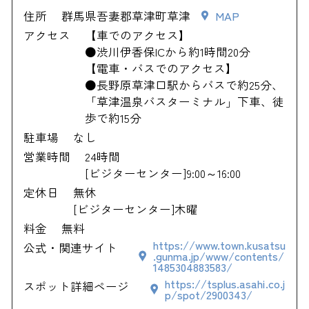
住所
群馬県吾妻郡草津町草津
MAP
アクセス
【車でのアクセス】
●渋川伊香保ICから約1時間20分
【電車・バスでのアクセス】
●長野原草津口駅からバスで約25分、
「草津温泉バスターミナル」下車、徒
歩で約15分
駐車場
なし
営業時間
24時間
[ビジターセンター]9:00～16:00
定休日
無休
[ビジターセンター]木曜
料金
無料
https://www.town.kusatsu
公式・関連サイト
.gunma.jp/www/contents/
1485304883583/
https://tsplus.asahi.co.j
スポット詳細ページ
p/spot/2900343/