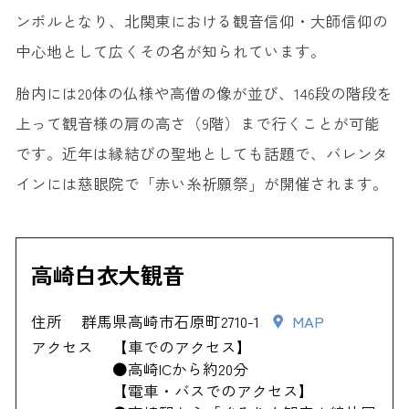
ンボルとなり、北関東における観音信仰・大師信仰の
中心地として広くその名が知られています。
胎内には20体の仏様や高僧の像が並び、146段の階段を
上って観音様の肩の高さ（9階）まで行くことが可能
です。近年は縁結びの聖地としても話題で、バレンタ
インには慈眼院で「赤い糸祈願祭」が開催されます。
高崎白衣大観音
住所
群馬県高崎市石原町2710-1
MAP
アクセス
【車でのアクセス】
●高崎ICから約20分
【電車・バスでのアクセス】