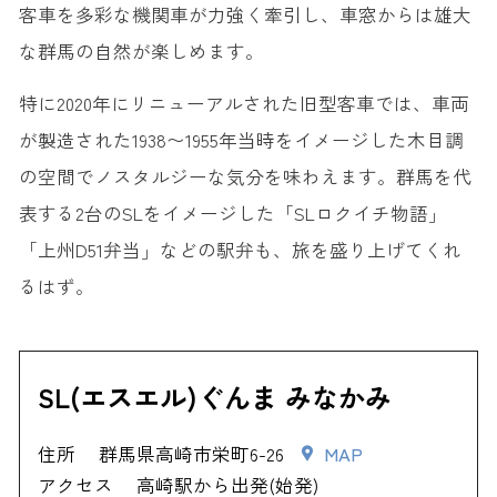
客車を多彩な機関車が力強く牽引し、車窓からは雄大
な群馬の自然が楽しめます。
特に2020年にリニューアルされた旧型客車では、車両
が製造された1938〜1955年当時をイメージした木目調
の空間でノスタルジーな気分を味わえます。群馬を代
表する2台のSLをイメージした「SLロクイチ物語」
「上州D51弁当」などの駅弁も、旅を盛り上げてくれ
るはず。
SL(エスエル)ぐんま みなかみ
住所
群馬県高崎市栄町6-26
MAP
アクセス
高崎駅から出発(始発)