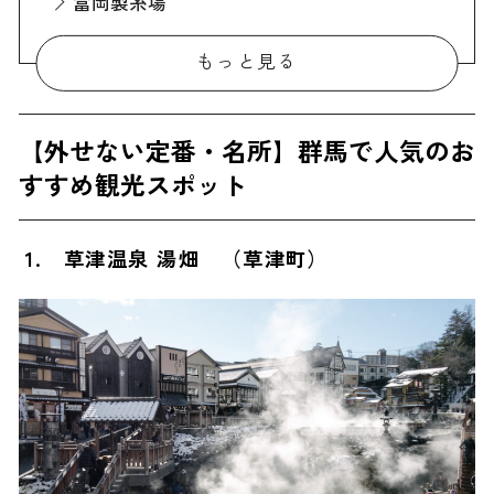
富岡製糸場
妙義山
もっと見る
吹割の滝
吾妻峡
【外せない定番・名所】群馬で人気のお
高崎白衣大観音
すすめ観光スポット
SLぐんま みなかみ
鬼押出し園
1. 草津温泉 湯畑 （草津町）
わたらせ渓谷鐵道 大間々駅
吉祥寺
道の駅 川場田園プラザ
八ッ場ダム
赤城南面千本桜
三日月村