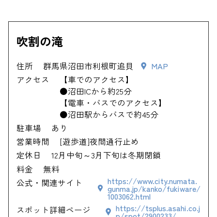
吹割の滝
住所
群馬県沼田市利根町追貝
MAP
アクセス
【車でのアクセス】
●沼田ICから約25分
【電車・バスでのアクセス】
●沼田駅からバスで約45分
駐車場
あり
営業時間
[遊歩道]夜間通行止め
定休日
12月中旬～3月下旬は冬期閉鎖
料金
無料
https://www.city.numata.
公式・関連サイト
gunma.jp/kanko/fukiware/
1003062.html
https://tsplus.asahi.co.j
スポット詳細ページ
p/spot/2900233/