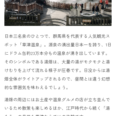
桐生織物記念館
こんにゃくパーク
水沢うどん街道
碓氷第三橋梁(めがね橋)
たんばらラベンダーパーク
日本三名泉のひとつで、群馬県を代表する人気観光ス
ポット「草津温泉」。源泉の湧出量日本一を誇り、1日
奥四万湖
にドラム缶約23万本分もの温泉が湧き出しています。
ロックハート城
そのシンボルである湯畑は、大量の湯がモクモクと湯
榛名湖
けむりを上げて流れる様子が圧巻です。日没からは湯
ガトーフェスタ ハラダ 本社工場
畑全体がライトアップされるので、昼間とは違う幻想
宝徳寺
的な雰囲気を味わえるでしょう。
群馬サファリパーク
碓氷峠鉄道文化むら
湯畑の周辺にはお土産や温泉グルメの店が立ち並んで
金山総合公園ぐんまこどもの国
いるため散策も楽しめるほか、江戸時代から続く「湯