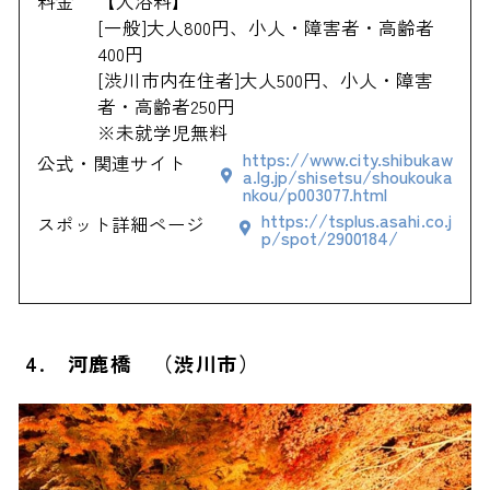
料金
【入浴料】
[一般]大人800円、小人・障害者・高齢者
400円
[渋川市内在住者]大人500円、小人・障害
者・高齢者250円
※未就学児無料
https://www.city.shibukaw
公式・関連サイト
a.lg.jp/shisetsu/shoukouka
nkou/p003077.html
https://tsplus.asahi.co.j
スポット詳細ページ
p/spot/2900184/
4. 河鹿橋 （渋川市）