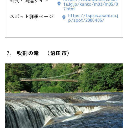
公式・関連サイト
ta.lg.jp/kanko/m03/m05/0
7.html
https://tsplus.asahi.co.j
スポット詳細ページ
p/spot/2900486/
7. 吹割の滝 （沼田市）