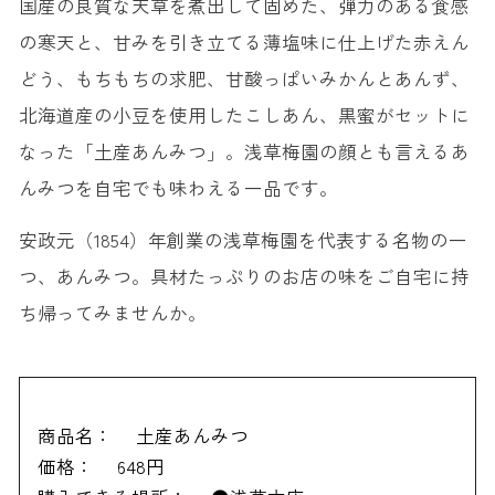
国産の良質な天草を煮出して固めた、弾力のある食感
の寒天と、甘みを引き立てる薄塩味に仕上げた赤えん
どう、もちもちの求肥、甘酸っぱいみかんとあんず、
北海道産の小豆を使用したこしあん、黒蜜がセットに
なった「土産あんみつ」。浅草梅園の顔とも言えるあ
んみつを自宅でも味わえる一品です。
安政元（1854）年創業の浅草梅園を代表する名物の一
つ、あんみつ。具材たっぷりのお店の味をご自宅に持
ち帰ってみませんか。
商品名：
土産あんみつ
価格：
648円