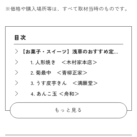
※価格や購入場所等は、すべて取材当時のものです。
目次
【お菓子・スイーツ】浅草のおすすめ定番人気お土産
1. 人形焼き ＜木村家本店＞
2. 菊最中 ＜青柳正家＞
3. うす皮芋きん ＜満願堂＞
4. あんこ玉 ＜舟和＞
5. 雷おこし ＜常盤堂＞
もっと見る
6. 芋ようかん ＜舟和＞
7. 土産あんみつ ＜浅草梅園＞
8. きさかた ＜かりんとう小桜＞