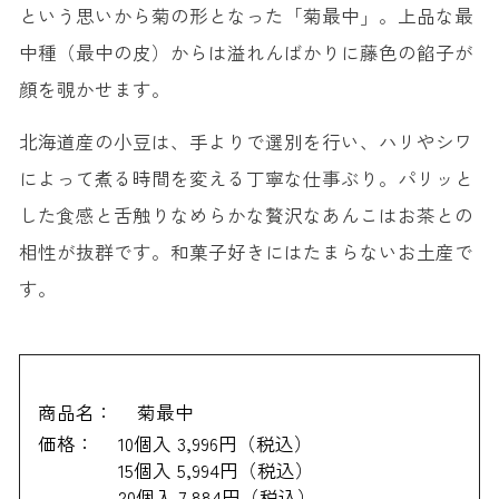
という思いから菊の形となった「菊最中」。上品な最
中種（最中の皮）からは溢れんばかりに藤色の餡子が
顔を覗かせます。
北海道産の小豆は、手よりで選別を行い、ハリやシワ
によって煮る時間を変える丁寧な仕事ぶり。パリッと
した食感と舌触りなめらかな贅沢なあんこはお茶との
相性が抜群です。和菓子好きにはたまらないお土産で
す。
商品名：
菊最中
価格：
10個入 3,996円（税込）
15個入 5,994円（税込）
20個入 7,884円（税込）