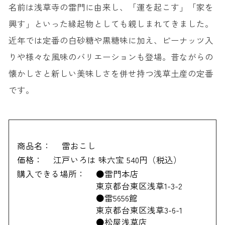
名前は浅草寺の雷門に由来し、「運を起こす」「家を
興す」といった縁起物としても親しまれてきました。
近年では定番の白砂糖や黒糖味に加え、ピーナッツ入
りや様々な風味のバリエーションも登場。昔ながらの
懐かしさと新しい美味しさを併せ持つ浅草土産の定番
です。
商品名：
雷おこし
価格：
江戸いろは 味六宝 540円（税込）
購入できる場所：
●雷門本店
東京都台東区浅草1-3-2
●雷5656館
東京都台東区浅草3-6-1
●松屋浅草店