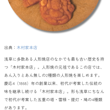
18. レモンパイ ＜洋菓子レモンパイ＞
19. くず餅 ＜浅草梅園＞
20. スイートポテト ＜おいもやさん興伸＞
【浅草限定】浅草でしか買えないお土産
21. あげまんじゅう ＜浅草九重＞
出典：
木村家本店
22. おみやげきびだんご ＜浅草きびだんご あづま＞
23. きんつば ＜徳太樓（とくたろう）＞
浅草に多数ある人形焼店のなかでも最も古い歴史を持
24. どらやき ＜御菓子司 亀十＞
つ「木村家本店」。人形焼の元祖であるこの店では、
25. 浅草シルクプリン ＜浅草シルクプリン＞
あん入りとあん無しの2種類の人形焼を楽しめます。
26. 珈琲ようかん ＜浅草むぎとろ＞
慶応4（1868）年の創業以来、初代が考案した伝統の
27. ジャンボめろんぱん ＜浅草花月堂＞
味を継承し続ける「木村家本店」。形も浅草にちなん
で初代が考案した五重の塔・雷様・提灯・鳩の4種類
28. 鯛焼き ＜浅草浪花家＞
があります。
29. 焼き団子 みたらし ＜喜久屋＞