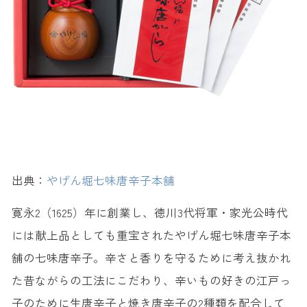
出典：
やげん堀七味唐辛子本舗
寛永2（1625）年に創業し、徳川3代将軍・家光公時代
には献上品としても重宝されたやげん堀七味唐辛子本
舗の七味唐辛子。辛さと香りを守るために考え抜かれ
た昔ながらの工法にこだわり、辛いもの好きの江戸っ
子のために生唐辛子と焼き唐辛子の2種類を配合して