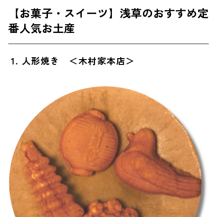
【お菓子・スイーツ】浅草のおすすめ定
【お菓子・スイーツ以外】浅草のおすすめ定番人気お土産
番人気お土産
9. 七味三種詰合せ ＜やげん堀七味唐辛子本舗＞
10. 伊奈利寿司 ＜福寿家＞
1. 人形焼き ＜木村家本店＞
【雑貨】浅草のおすすめ定番人気お土産
11. 365ハンドクリーム ＜よろし化粧堂＞
12. 金魚雑貨 ＜浅草きんぎょ＞
13. 江戸切子 ＜創吉＞
14. ふじ屋のてぬぐい ＜ふじ屋＞
浅草で買えるおしゃれな人気お土産
15. 鳥のかたちクッキー ＜菓子工房ルスルス＞
16. チュララMIX缶 ＜常盤堂＞
17. 言問（こととい）最中 ＜向島 言問団子＞
女性が喜ぶ・女子ウケ抜群の浅草のお土産