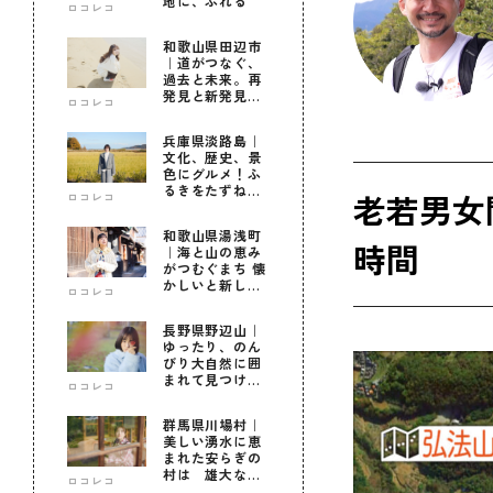
地に、ふれる
ロコレコ
和歌山県田辺市
｜道がつなぐ、
過去と未来。再
発見と新発見の
ロコレコ
待つ街へ
兵庫県淡路島｜
文化、歴史、景
色にグルメ！ふ
るきをたずねて
老若男女
ロコレコ
新しきを知る旅
和歌山県湯浅町
時間
｜海と山の恵み
がつむぐまち 懐
かしいと新しい
ロコレコ
に出会う旅
長野県野辺山｜
ゆったり、のん
びり大自然に囲
まれて見つけ
ロコレコ
た！私だけの優
しい自分時間
群馬県川場村｜
美しい湧水に恵
まれた安らぎの
村は 雄大な自
ロコレコ
然に育まれた心