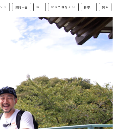
キング
浪岡一喜
登山
登山で頂きメシ!
神奈川
関東