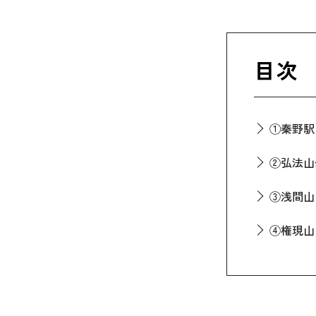
目次
①秦野駅
②弘法山
③浅間山
④権現山