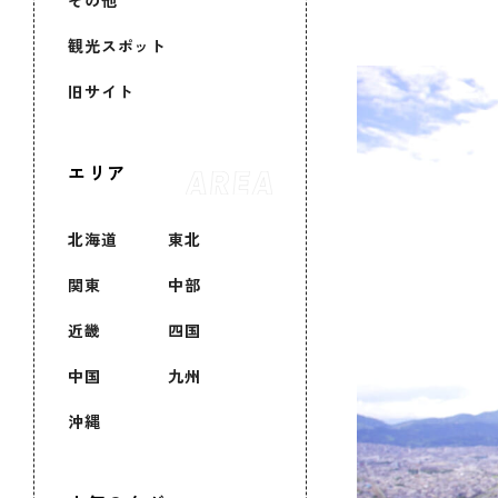
その他
観光スポット
旧サイト
エリア
北海道
東北
関東
中部
近畿
四国
中国
九州
沖縄