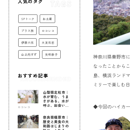
人気のタグ
SPトーク
お土産
プラス旅
ロコレコ
伊原六花
大友花恋
山之内すず
矢吹奈子
神奈川県秦野市
なったことから
島、横浜ランドマ
おすすめ記事
ミリーで楽しむ
山梨県北杜市｜
水が育む、うま
さがある。水が
呼ぶ、出会いが
◆今回のハイカ
ロコレコ
ある。
奈良県橿原市｜
歴史と美食の大
和路はじまりの