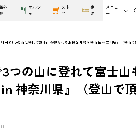
メニュ
海外
マルシ
スト
宿
ー
旅
ェ
ア
泊
『1回で3つの山に登れて富士山も観られるお得な日帰り登山 in 神奈川県』（登山
で3つの山に登れて富士山
 in 神奈川県』（登山で
/11