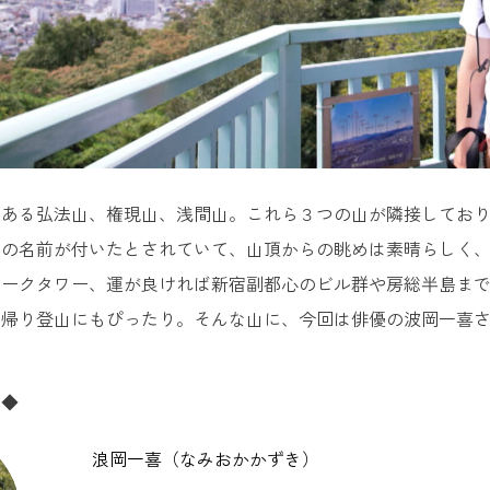
にある弘法山、権現山、浅間山。これら３つの山が隣接してお
この名前が付いたとされていて、山頂からの眺めは素晴らしく
ークタワー、運が良ければ新宿副都心のビル群や房総半島まで
日帰り登山にもぴったり。そんな山に、今回は俳優の波岡一喜
ー◆
浪岡一喜（なみおかかずき）