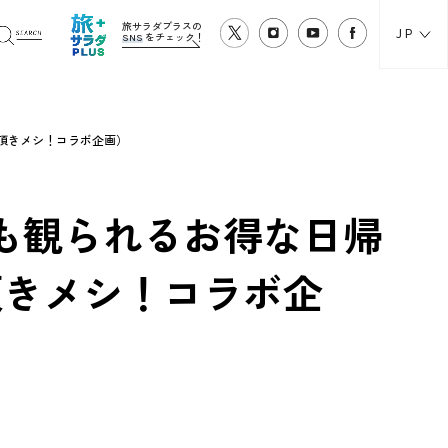
旅サラダプラスの
JP
SNS
をチェック！
で頂きメシ！コラボ企画）
も観られるお得な日帰
頂きメシ！コラボ企