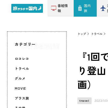
番組情
国内
報
旅
トップ
トラベル
カテゴリー
『1回
ロコレコ
り登山
トラベル
グルメ
画）
MOVIE
プラス旅
2023/10
travel