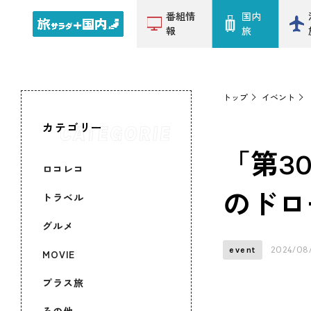
番組情
国内
報
旅
トップ
イベント
カテゴリー
「第3
ロコレコ
のドロ
トラベル
グルメ
2024/08
event
MOVIE
プラス旅