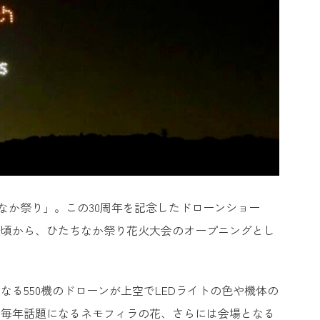
たちなか祭り」。この30周年を記念したドローンショー
30分頃から、ひたちなか祭り花火大会のオープニングとし
る550機のドローンが上空でLEDライトの色や機体の
、毎年話題になるネモフィラの花、さらには会場となる