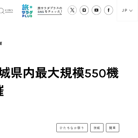
旅サラダプラスの
JP
SNS
をチェック！
催
城県内最大規模550機
催
ひたちなか祭り
茨城
関東