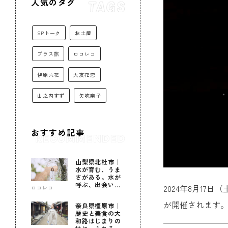
人気のタグ
SPトーク
お土産
プラス旅
ロコレコ
伊原六花
大友花恋
山之内すず
矢吹奈子
おすすめ記事
山梨県北杜市｜
水が育む、うま
さがある。水が
呼ぶ、出会いが
2024年8月1
ロコレコ
ある。
が開催されます
奈良県橿原市｜
歴史と美食の大
和路はじまりの