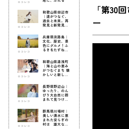
地に、ふれる
ロコレコ
「第30
和歌山県田辺市
｜道がつなぐ、
ー
過去と未来。再
発見と新発見の
ロコレコ
待つ街へ
兵庫県淡路島｜
文化、歴史、景
色にグルメ！ふ
るきをたずねて
ロコレコ
新しきを知る旅
和歌山県湯浅町
｜海と山の恵み
がつむぐまち 懐
かしいと新しい
ロコレコ
に出会う旅
長野県野辺山｜
ゆったり、のん
びり大自然に囲
まれて見つけ
ロコレコ
た！私だけの優
しい自分時間
群馬県川場村｜
美しい湧水に恵
まれた安らぎの
村は 雄大な自
ロコレコ
然に育まれた心