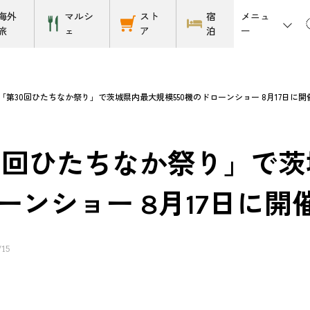
メニュ
海外
マルシ
スト
宿
ー
旅
ェ
ア
泊
「第30回ひたちなか祭り」で茨城県内最大規模550機のドローンショー 8月17日に開
0回ひたちなか祭り」で茨
ーンショー 8月17日に開
/15