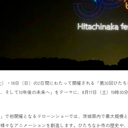
7日（土）・18日（日）の2日間にわたって開催される「第30回ひ
史、そして10年後の未来へ」をテーマに、8月17日（土）19時
」で初開催となるドローンショーでは、茨城県内で最大規模とな
ら様々なアニメーションを創造します。ひたちなか市の歴史や