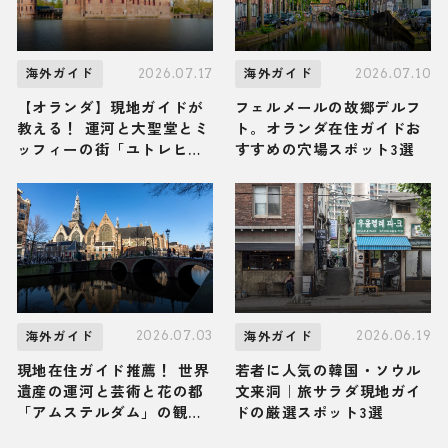
2026.07.17
2026.07.10
海外ガイド
海外ガイド
【オランダ】現地ガイドが
フェルメールの故郷デルフ
教える！ 運河と大聖堂とミ
ト。オランダ在住ガイドお
ッフィーの街「ユトレヒ
すすめの穴場スポット3選
ト」の観光スポット・グル
メ・お土産3選
2026.07.03
2026.06.19
海外ガイド
海外ガイド
現地在住ガイド推薦！ 世界
若者に人気の韓国・ソウル
遺産の運河と芸術と花の都
文来洞｜旅サラダ現地ガイ
「アムステルダム」の観光
ドの厳選スポット3選
スポット・グルメ・お土産3