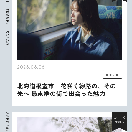
L
T
R
A
V
E
L
S
A
L
A
D
2026.06.06
ロコレコ
北海道根室市｜花咲く線路の、その
先へ 最東端の街で出会った魅力
S
P
おすすめ
E
北杜市
C
I
A
L