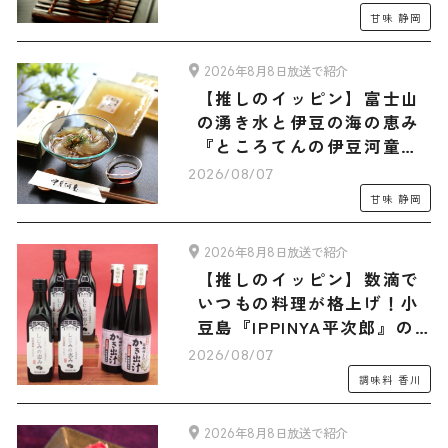
ラダマルシェオリジナルセ
甘味
静岡
ット」
2026年8月8日放送で紹介
【推しのイッピン】富士山
の湧き水と伊豆の海の恵み
『ところてんの伊豆河童』
の「ところてん・フルーツ
2026/08/07
あんみつ 旅サラダマルシェ
甘味
静岡
オリジナル木製てん突きセ
ット」全15食入り
2026年8月8日放送で紹介
【推しのイッピン】数滴で
いつもの料理が格上げ！小
豆島『IPPINYA平次郎』の
万能だし「しじみの恵み」
2026/08/07
＆「かき出汁」
調味料
香川
2026年8月8日放送で紹介