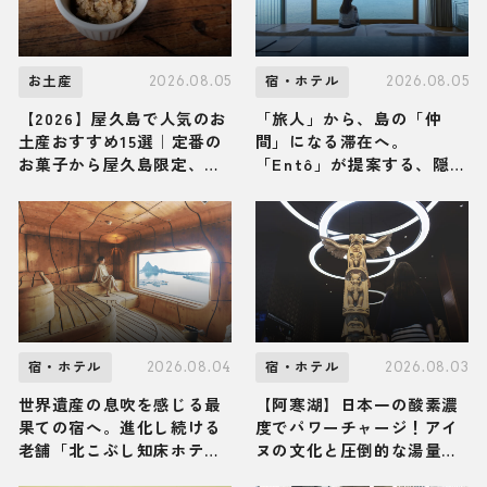
2026.08.05
2026.08.05
お土産
宿・ホテル
【2026】屋久島で人気のお
「旅人」から、島の「仲
土産おすすめ15選｜定番の
間」になる滞在へ。
お菓子から屋久島限定、ば
「Entô」が提案する、隠
らまき用まで幅広く紹介
岐・海士町のリアルな営み
に触れる特別な体験
2026.08.04
2026.08.03
宿・ホテル
宿・ホテル
世界遺産の息吹を感じる最
【阿寒湖】日本一の酸素濃
果ての宿へ。進化し続ける
度でパワーチャージ！アイ
老舗「北こぶし知床ホテル
ヌの文化と圧倒的な湯量の
＆リゾート」で、からだ全
絶景温泉に満たされる「あ