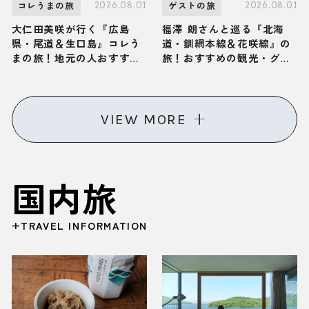
2026.08.01
2026.08.01
コレうまの旅
ゲストの旅
大仁田美咲が行く『広島
福澤 朗さんと巡る『北海
県・尾道＆生口島』コレう
道・釧網本線＆花咲線』の
まの旅！地元の人おすすめ
旅！おすすめの観光・グル
のご当地名物グルメ2選
メをご紹介 2026年8月1日
2026年8月1日放送
放送
VIEW MORE
国内旅
+TRAVEL INFORMATION