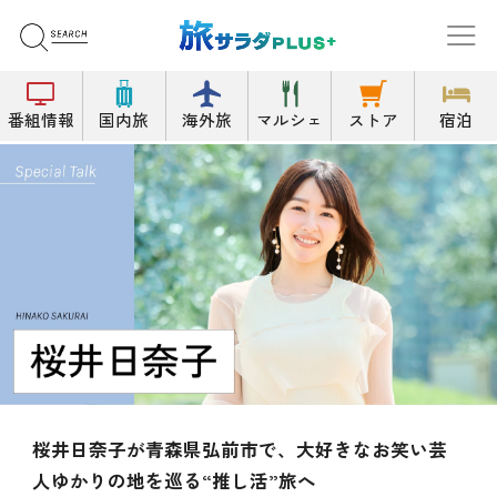
番組情報
国内旅
海外旅
マルシェ
ストア
宿泊
日奈子が青森県弘前市で、大好きなお笑い芸
畑芽
かりの地を巡る“推し活”旅へ
絶景