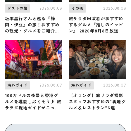
2026.08.08
2026.08.08
ゲストの旅
その他
坂本昌行さんと巡る『静
旅サラダ出演者がおすすめ
岡・伊豆』の旅！おすすめ
するグルメ『推しのイッピ
の観光・グルメをご紹介
ン』 2026年8月8日放送
2026年8月8日放送
2026.08.07
2026.08.07
海外ガイド
海外ガイド
100万ドルの夜景と香港グ
【オランダ】旅サラダ撮影
ルメを堪能し尽くそう♪ 旅
スタッフおすすめの”現地グ
サラダ現地ガイドがこっそ
ルメ＆レストラン”6選
り教える香港「九龍」の観
光スポット・グルメ・お土
産3選