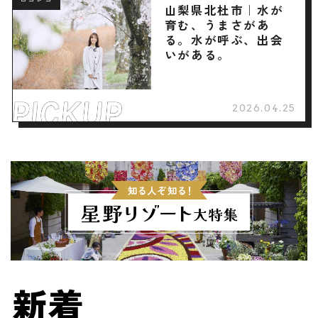
ロコレコ
山梨県北杜市｜水が
育む、うまさがあ
る。水が呼ぶ、出会
いがある。
2026.04.25
新着