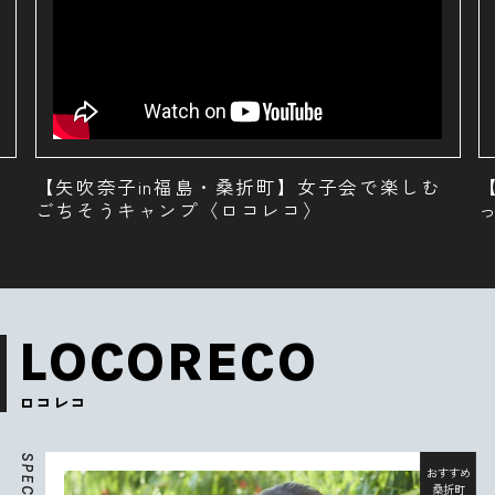
【矢吹奈子in福島・桑折町】桃1個まるごと使
ったグルメ〈ロコレコ〉
LOCORECO
ロコレコ
S
P
おすすめ
E
桑折町
C