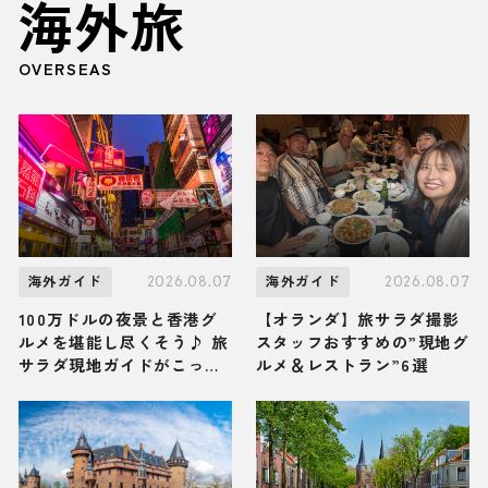
海外旅
OVERSEAS
2026.08.07
2026.08.07
海外ガイド
海外ガイド
100万ドルの夜景と香港グ
【オランダ】旅サラダ撮影
ルメを堪能し尽くそう♪ 旅
スタッフおすすめの”現地グ
サラダ現地ガイドがこっそ
ルメ＆レストラン”6選
り教える香港「九龍」の観
光スポット・グルメ・お土
産3選