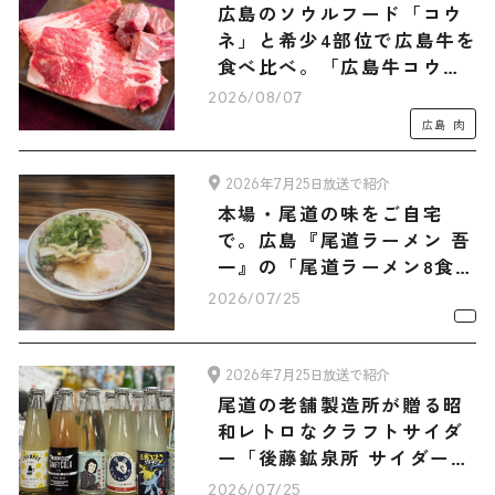
広島のソウルフード「コウ
ネ」と希少4部位で広島牛を
食べ比べ。「広島牛コウネ
（500g）・和牛ショコラ-
2026/08/07
Hiroshima Beef-セット」
広島
肉
2026年7月25日放送で紹介
本場・尾道の味をご自宅
で。広島『尾道ラーメン 吾
一』の「尾道ラーメン8食セ
ット」
2026/07/25
2026年7月25日放送で紹介
尾道の老舗製造所が贈る昭
和レトロなクラフトサイダ
ー「後藤鉱泉所 サイダー6
種12本 旅サラダマルシェオ
2026/07/25