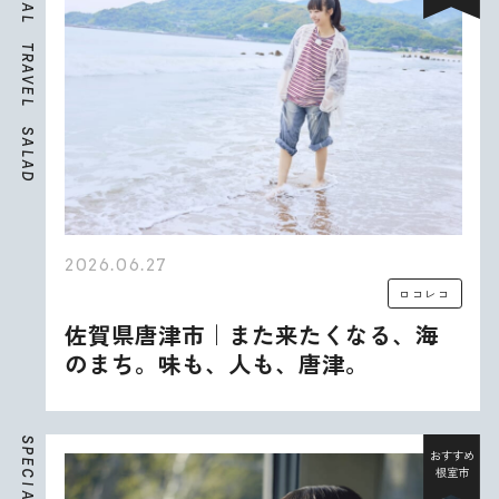
A
L
T
R
A
V
E
L
S
A
L
A
D
2026.06.27
ロコレコ
佐賀県唐津市｜また来たくなる、海
のまち。味も、人も、唐津。
S
P
おすすめ
E
根室市
C
I
A