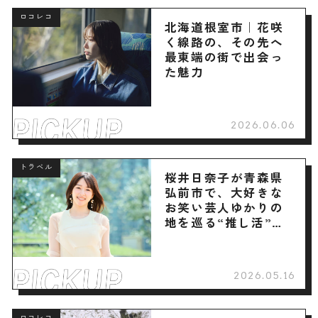
ロコレコ
北海道根室市｜花咲
く線路の、その先へ
最東端の街で出会っ
た魅力
2026.06.06
トラベル
桜井日奈子が青森県
弘前市で、大好きな
お笑い芸人ゆかりの
地を巡る“推し活”旅
へ
2026.05.16