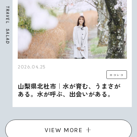
T
R
A
V
E
L
S
A
L
A
D
2026.04.25
ロコレコ
山梨県北杜市｜水が育む、うまさが
ある。水が呼ぶ、出会いがある。
VIEW MORE