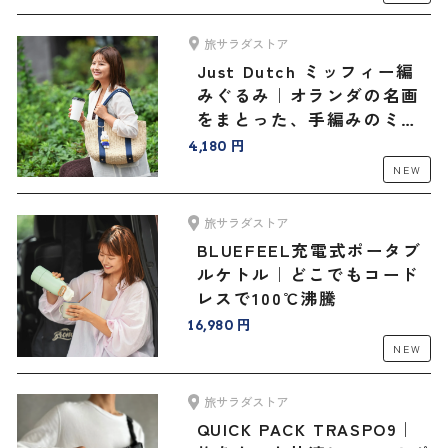
旅サラダストア
Just Dutch ミッフィー編
みぐるみ｜オランダの名画
をまとった、手編みのミッ
フィーと旅へ
4,180 円
NEW
旅サラダストア
BLUEFEEL充電式ポータブ
ルケトル｜どこでもコード
レスで100℃沸騰
16,980 円
NEW
旅サラダストア
QUICK PACK TRASPO9｜