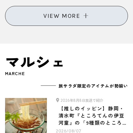
選
VIEW MORE
マルシェ
MARCHE
旅サラダ限定のアイテムが勢揃い
2026年8月8日放送で紹介
【推しのイッピン】静岡・
清水町『ところてんの伊豆
河童』の「9種類のところて
ん・3種類のあんみつ 旅サ
2026/08/07