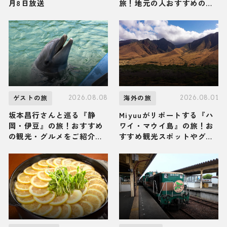
月8日放送
旅！地元の人おすすめのご
当地名物グルメ3選 2026年
8月8日放送
2026.08.08
2026.08.01
ゲストの旅
海外の旅
坂本昌行さんと巡る『静
Miyuuがリポートする『ハ
岡・伊豆』の旅！おすすめ
ワイ・マウイ島』の旅！お
の観光・グルメをご紹介
すすめ観光スポットやグル
2026年8月8日放送
メを紹介 2026年8月1日放
送