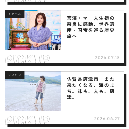
トラベル
宮澤エマ 人生初の
奈良に感動、世界遺
産・国宝を巡る歴史
旅へ
2026.07.18
ロコレコ
佐賀県唐津市｜また
来たくなる、海のま
ち。味も、人も、唐
津。
2026.06.27