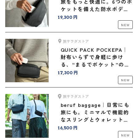
旅をもっと快適に。6つのポ
ケットを備えた防水ボディ
バッグ
19,300 円
NEW
旅サラダストア
QUICK PACK POCKEPA｜
財布いらずで身軽に歩け
る、“まるでポケット”のよ
うなバッグ
17,300 円
NEW
旅サラダストア
beruf baggage｜日常にも
旅にも。ミニマルで機能的
なスリングとウォレットバ
ッグ＜豊岡鞄®コラボ＞
16,500 円
NEW