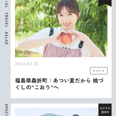
I
A
L
T
R
A
V
E
L
S
A
L
A
D
2026.07.25
ロコレコ
福島県桑折町｜あつい夏だから 桃づ
くしの”こおり”へ
S
P
おすすめ
E
唐津市
C
I