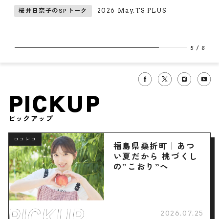
満喫
2026 May.TS PLUS
日奈子のSPトーク
畑芽
6
/
6
PICKUP
ピックアップ
ロコレコ
福島県桑折町｜あつ
い夏だから 桃づくし
の”こおり”へ
2026.07.25