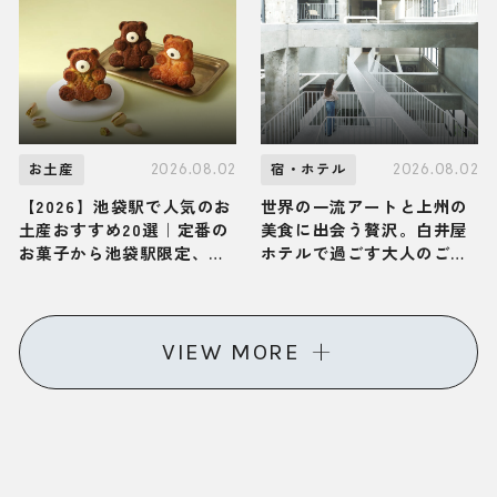
体が解き放たれる大人の旅
かん遊久の里 鶴雅」へ
2026.08.02
2026.08.02
お土産
宿・ホテル
【2026】池袋駅で人気のお
世界の一流アートと上州の
土産おすすめ20選｜定番の
美食に出会う贅沢。白井屋
お菓子から池袋駅限定、お
ホテルで過ごす大人のご褒
しゃれなお土産、ばらまき
美ひとり旅
用まで幅広く紹介
VIEW MORE