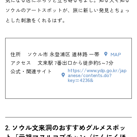
気になる店にふらりと立ち寄るもよし。知る人ぞ知る
ソウルのアートスポットが、旅に新しい発見とちょっ
とした刺激をくれるはず。
住所
ソウル市 永登浦区 道林路 一帯
MAP
アクセス
文来駅 7番出口から徒歩約5～7分
https://www.ydp.go.kr/jap
公式・関連サイト
anese/contents.do?
key=4236&
2. ソウル文来洞のおすすめグルメスポッ
ト「元祖マヌルコプチャン（にんにくほ