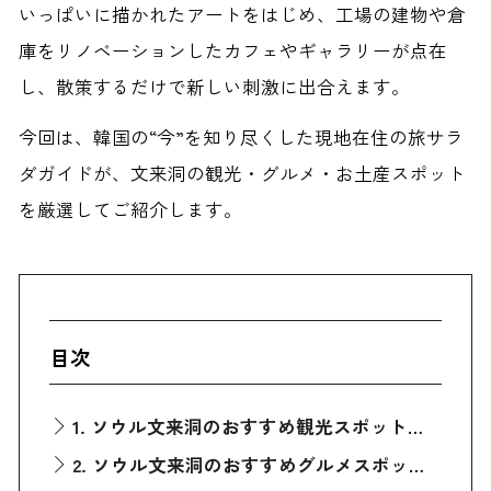
いっぱいに描かれたアートをはじめ、工場の建物や倉
庫をリノベーションしたカフェやギャラリーが点在
し、散策するだけで新しい刺激に出合えます。
今回は、韓国の“今”を知り尽くした現地在住の旅サラ
ダガイドが、文来洞の観光・グルメ・お土産スポット
を厳選してご紹介します。
目次
1. ソウル文来洞のおすすめ観光スポット「文来（ムンレ）創作村」
2. ソウル文来洞のおすすめグルメスポット「元祖マヌルコプチャン（にんにくほるもん）」