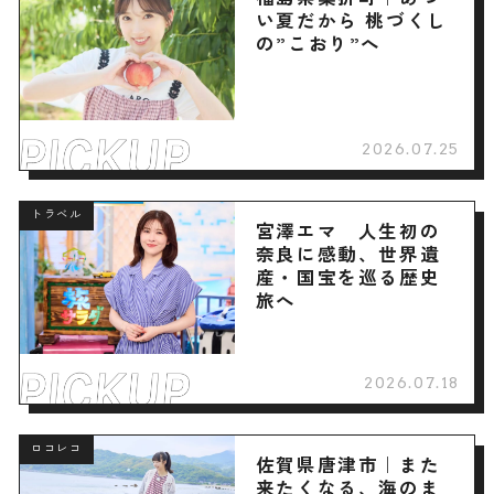
い夏だから 桃づくし
の”こおり”へ
2026.07.25
トラベル
宮澤エマ 人生初の
奈良に感動、世界遺
産・国宝を巡る歴史
旅へ
2026.07.18
ロコレコ
佐賀県唐津市｜また
来たくなる、海のま