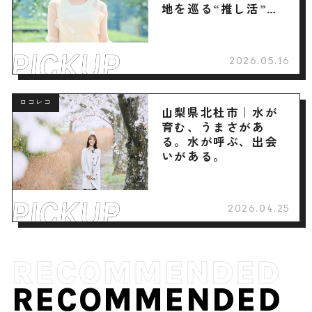
地を巡る“推し活”旅
へ
2026.05.16
ロコレコ
山梨県北杜市｜水が
育む、うまさがあ
る。水が呼ぶ、出会
いがある。
2026.04.25
RECOMMENDED