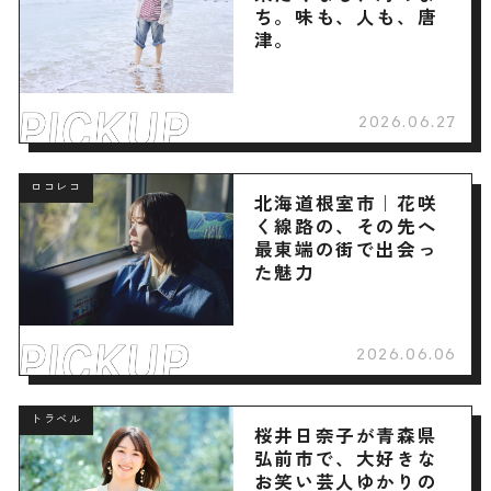
ち。味も、人も、唐
津。
2026.06.27
ロコレコ
北海道根室市｜花咲
く線路の、その先へ
最東端の街で出会っ
た魅力
2026.06.06
トラベル
桜井日奈子が青森県
弘前市で、大好きな
お笑い芸人ゆかりの