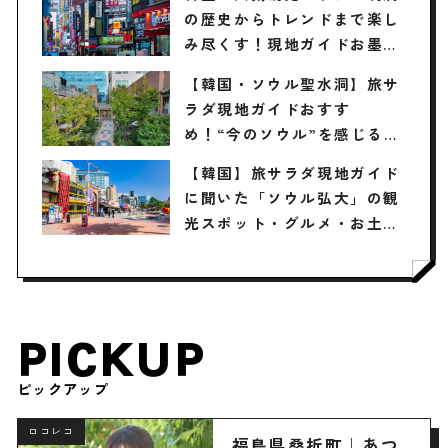
の歴史からトレンドまで楽し
み尽くす！現地ガイドお墨付
きの観光スポット・グルメ・
【韓国・ソウル聖水洞】旅サ
お土産3選
ラダ現地ガイドおすす
め！“今のソウル”を感じる最
旬スポット3選
【韓国】旅サラダ現地ガイド
に聞いた「ソウル弘大」の観
光スポット・グルメ・お土産
3選 / アート、プチプラ雑
貨、カフェ巡り…楽しみ方は
無限大 ♪
PICKUP
ピックアップ
ロコレコ
福島県桑折町｜あつ