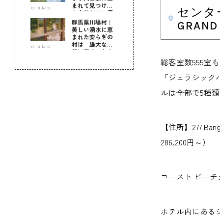
まれて見つけ
ロコレコ
センタ
た！私だけの優
しい自分時間
群馬県川場村｜
GRAND
美しい湧水に恵
まれた安らぎの
村は 雄大な自
ロコレコ
然に育まれた心
のふるさと
総客室数555
「ジュラシック
ルは全部で5種
【住所】277 Bang 
286,200円～）
コースト ビーチクラブ
ホテル内にある