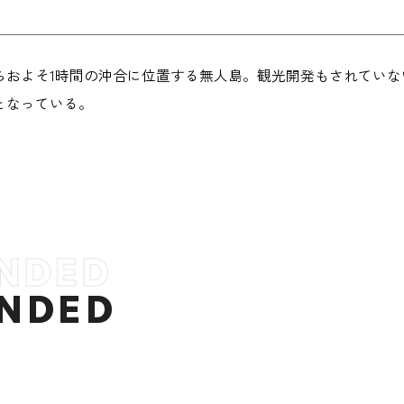
島
らおよそ1時間の沖合に位置する無人島。観光開発もされてい
となっている。
NDED