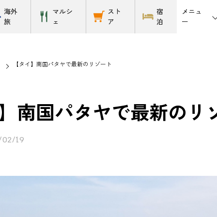
メニュ
海外
マルシ
スト
宿
ー
旅
ェ
ア
泊
【タイ】南国パタヤで最新のリゾート
】南国パタヤで最新のリ
/02/19