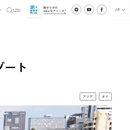
旅サラダの
JP
SNS
をチェック！
ゾート
アジア
タイ