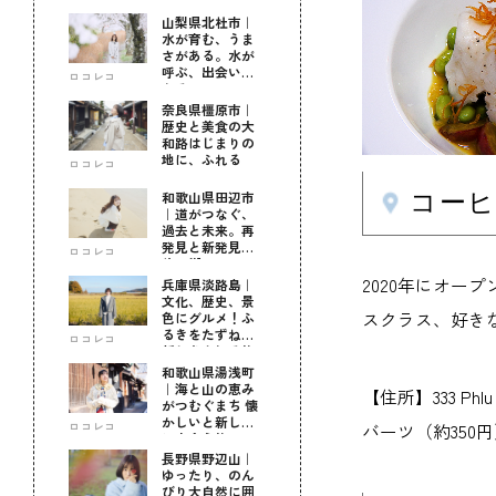
山梨県北杜市｜
水が育む、うま
さがある。水が
呼ぶ、出会いが
ロコレコ
ある。
奈良県橿原市｜
歴史と美食の大
和路はじまりの
地に、ふれる
ロコレコ
コーヒー
和歌山県田辺市
｜道がつなぐ、
過去と未来。再
発見と新発見の
ロコレコ
待つ街へ
2020年にオ
兵庫県淡路島｜
文化、歴史、景
スクラス、好き
色にグルメ！ふ
るきをたずねて
ロコレコ
新しきを知る旅
和歌山県湯浅町
｜海と山の恵み
【住所】333 Phlu
がつむぐまち 懐
かしいと新しい
ロコレコ
バーツ（約350
に出会う旅
長野県野辺山｜
ゆったり、のん
びり大自然に囲