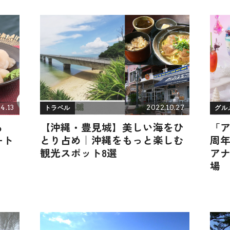
4.13
2022.10.27
トラベル
グル
る
【沖縄・豊見城】美しい海をひ
「ア
ート
とり占め｜沖縄をもっと楽しむ
周年
観光スポット8選
ア
場