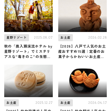
る「春告げ小径」も / 青森
屋 by 星野リゾート
2025.08.07
2026.02.28
星野リゾート
お土産
秋の「奥入瀬渓流ホテル by
【2026】八戸で人気のお土
星野リゾート」でミステリ
産おすすめ15選｜定番のお
アスな“毒きのこ”の生態を
菓子からかわいいお土産・
学ぶ「毒きのこさんぽ」を
ばらまき用まで幅広く紹介
開催
2025.12.27
2026.04.17
お土産
お土産
【2025】仙台空港で人気の
【2026】仙台駅で人気のお