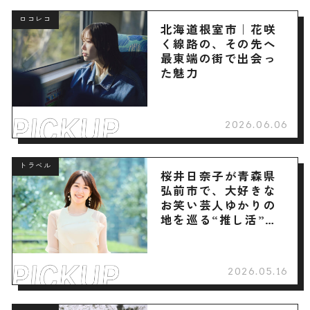
ロコレコ
北海道根室市｜花咲
く線路の、その先へ
最東端の街で出会っ
た魅力
2026.06.06
トラベル
桜井日奈子が青森県
弘前市で、大好きな
お笑い芸人ゆかりの
地を巡る“推し活”旅
へ
2026.05.16