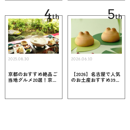
向けまで幅広く紹介
広く紹介
4
5
th
th
2025.08.30
2026.06.10
京都のおすすめ絶品ご
【2026】名古屋で人気
当地グルメ20選！京都
のお土産おすすめ39選
にしかない名物から人
｜定番のお菓子から名
気の名店17選も紹介
古屋限定・おしゃれな
お土産・ばらまき用ま
で幅広く紹介