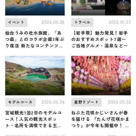
2024.06.28
2022.10.27
イベント
トラベル
仙台うみの杜水族館、「あ
【岩手県】魅力発見！岩手
つ森」とのコラボ企画3年ぶ
のおすすめスポット7選〜
り復活 新たなコンテンツも
ご当地グルメ・温泉など〜
登場
2026.06.24
2026.03.26
モデルコース
星野リゾート
宮城観光1泊2日のモデルコ
ねぶた花咲かじいさんが春
ース！人気の観光スポッ
を届ける 『たんげ花咲かま
ト・名所を満喫できる王道
つり』が今年も開催中！ ね
の旅程を紹介
ぶたの灯りで桜が照らされ