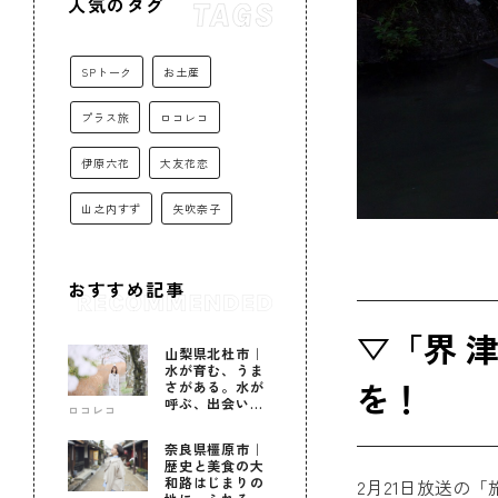
人気のタグ
SPトーク
お土産
プラス旅
ロコレコ
伊原六花
大友花恋
山之内すず
矢吹奈子
おすすめ記事
▽「界 
山梨県北杜市｜
水が育む、うま
を！
さがある。水が
呼ぶ、出会いが
ロコレコ
ある。
奈良県橿原市｜
歴史と美食の大
和路はじまりの
2月21日放送の