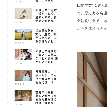
地に、ふれる
ロコレコ
伝統工芸”こぎん
和歌山県田辺市
で、歴史ある名
｜道がつなぐ、
過去と未来。再
夕朝食付きで、
発見と新発見の
ロコレコ
待つ街へ
と羽を休めるチ
兵庫県淡路島｜
文化、歴史、景
色にグルメ！ふ
るきをたずねて
ロコレコ
新しきを知る旅
和歌山県湯浅町
｜海と山の恵み
がつむぐまち 懐
かしいと新しい
ロコレコ
に出会う旅
長野県野辺山｜
ゆったり、のん
びり大自然に囲
まれて見つけ
ロコレコ
た！私だけの優
しい自分時間
群馬県川場村｜
美しい湧水に恵
まれた安らぎの
村は 雄大な自
ロコレコ
然に育まれた心