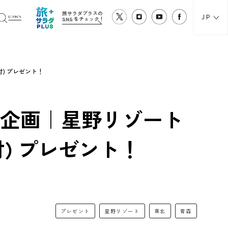
旅サラダプラスの
JP
SNS
をチェック！
) プレゼント！
別企画｜星野リゾート
) プレゼント！
プレゼント
星野リゾート
東北
青森