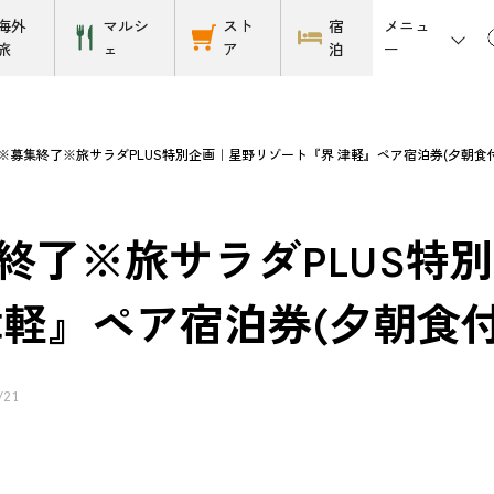
メニュ
海外
マルシ
スト
宿
ー
旅
ェ
ア
泊
※募集終了※旅サラダPLUS特別企画｜星野リゾート『界 津軽』ペア宿泊券(夕朝食付
終了※旅サラダPLUS特
津軽』ペア宿泊券(夕朝食付
/21