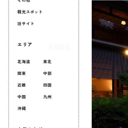
その他
観光スポット
旧サイト
エリア
北海道
東北
関東
中部
近畿
四国
中国
九州
沖縄