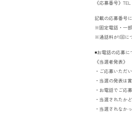
《応募番号》TEL：00
記載の応募番号にス
※固定電話・一
※通話料が1回に
◾️お電話の応募に
《当選者発表》
・ご応募いただ
・当選の発表は
・お電話でご応
・当選されたか
・当選されなか