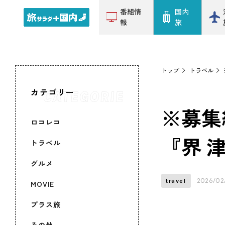
番組情
国内
報
旅
トップ
トラベル
カテゴリー
※募集
ロコレコ
『界 
トラベル
グルメ
2026/02
travel
MOVIE
プラス旅