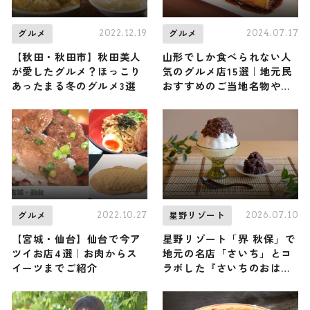
2022.12.19
2024.07.17
グルメ
グルメ
【秋田・秋田市】秋田美人
山形でしか食べられない人
が愛したグルメ？ほっこり
気のグルメ店15選｜地元民
あったまる冬のグルメ3選
おすすめのご当地名物や知
る人ぞ知るお店など
2022.10.27
2026.07.10
グルメ
星野リゾート
【宮城・仙台】仙台で今ア
星野リゾート「界 秋保」で
ツイお店4選｜お肉からス
地元の名店「さいち」とコ
イーツまでご紹介
ラボした『さいちのおはぎ
氷』が誕生！ ここでしか味
わえない夏の贅沢かき氷 /