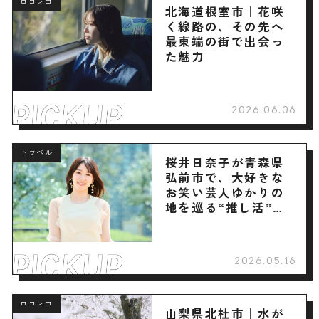
ロコレコ
北海道根室市｜花咲
く線路の、その先へ
最東端の街で出会っ
た魅力
2026.06.06
トラベル
桜井日奈子が青森県
弘前市で、大好きな
お笑い芸人ゆかりの
地を巡る“推し活”旅
へ
2026.05.16
ロコレコ
山梨県北杜市｜水が