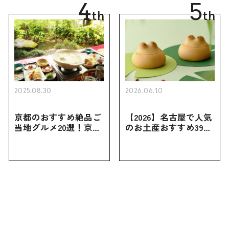
4
5
th
th
2025.08.30
2026.06.10
京都のおすすめ絶品ご
【2026】名古屋で人気
当地グルメ20選！京都
のお土産おすすめ39選
にしかない名物から人
｜定番のお菓子から名
気の名店17選も紹介
古屋限定・おしゃれな
お土産・ばらまき用ま
で幅広く紹介