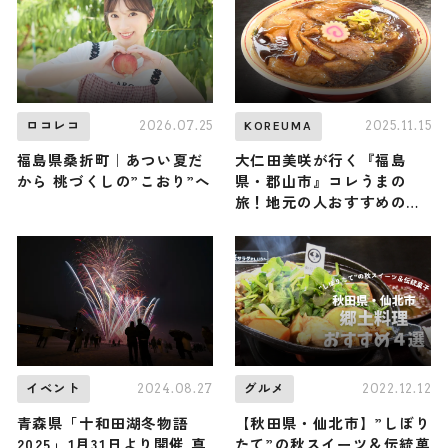
宮城県仙台市
2026.07.25
2025.11.15
ロコレコ
KOREUMA
福島県桑折町｜あつい夏だ
大仁田美咲が行く『福島
から 桃づくしの”こおり”へ
県・郡山市』コレうまの
旅！地元の人おすすめのご
当地名物グルメ4選 2025年
11月15日放送
2024.08.27
2022.12.12
イベント
グルメ
青森県「十和田湖冬物語
【秋田県・仙北市】”しぼり
2025」1月31日より開催 真
たて”の秋スイーツ＆伝統菓