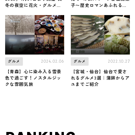
冬の夜空に花火・グルメな
子〜歴史ロマンあふれる郷
ど堪能
土料理おすすめ４選〜
2024.02.06
2022.10.27
グルメ
グルメ
【青森】心に染み入る雪景
【宮城・仙台】仙台で愛さ
色で過ごす！ノスタルジッ
れるグルメ3選｜蒲鉾からア
クな雰囲気旅
ユまでご紹介