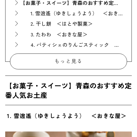
【お菓子・スイーツ】青森のおすすめ定番人気お土産
1. 雪逍遙（ゆきしょうよう） ＜おきな屋＞
2. 干し餅 ＜はとや製菓＞
3. たわわ ＜おきな屋＞
4. パティシェのりんごスティック ＜ラグノオ＞
5. 林檎けんぴ ＜マキュレハウス＞
もっと見る
6. アップルスナック ＜アップル＆スナック＞
7. 津軽万歳 ＜おきな屋＞
【お菓子・スイーツ】青森のおすすめ定
8. にんにくせんべい ＜ラグノオ＞
番人気お土産
【お菓子・スイーツ以外】青森のおすすめ定番人気お土産
9. なかよし ＜花万食品＞
1. 雪逍遙（ゆきしょうよう） ＜おきな屋＞
10. つがる漬け ＜鎌田屋商店＞
11. テキカカシードル ＜もりやま園＞