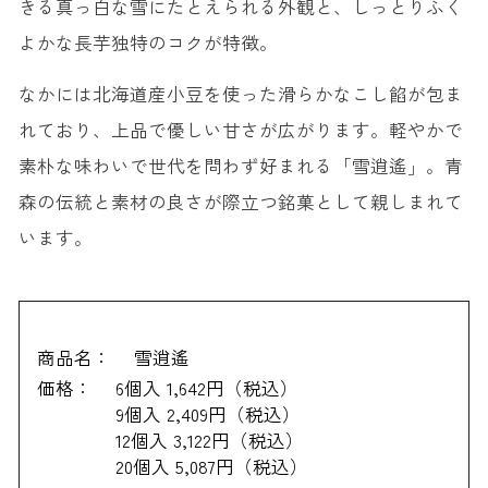
21. 八戸せんべい汁用せんべい ＜味の海翁堂＞
きる真っ白な雪にたとえられる外観と、しっとりふく
よかな長芋独特のコクが特徴。
22. ヒトナツノコイ ＜菓子匠 松栄堂＞
23. 嶽きみプリン ＜ANEKKO（あねっこ）＞
なかには北海道産小豆を使った滑らかなこし餡が包ま
青森でお土産を買うのにおすすめの場所
れており、上品で優しい甘さが広がります。軽やかで
青森駅周辺
素朴な味わいで世代を問わず好まれる「雪逍遙」。青
青森県観光物産館「アスパム」
森の伝統と素材の良さが際立つ銘菓として親しまれて
道の駅
います。
商品名：
雪逍遙
価格：
6個入 1,642円（税込）
9個入 2,409円（税込）
12個入 3,122円（税込）
20個入 5,087円（税込）