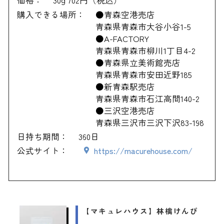
価格：
30g 702円（税込）
購入できる場所：
●青森空港売店
青森県青森市大谷小谷1-5
●A-FACTORY
青森県青森市柳川1丁目4-2
●青森県立美術館売店
青森県青森市安田近野185
●新青森駅売店
青森県青森市石江高間140-2
●三沢空港売店
青森県三沢市三沢下沢83-198
日持ち期間：
360日
公式サイト：
https://macurehouse.com/
【マキュレハウス】林檎けんぴ