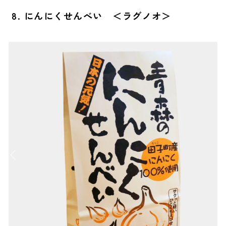
8. にんにくせんべい ＜ラグノオ＞