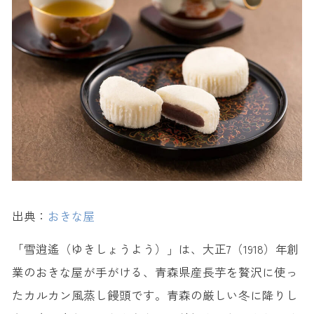
【雑貨】青森のかわいい定番人気お土産
12. 津軽こぎん刺し ＜弘前こぎん研究所＞
13. 津軽びいどろ ＜北洋硝子＞
14. 津軽塗 ＜青森県漆器協同組合連合会＞
ばらまき用に最適！青森のおすすめ人気お土産
15. 密閉搾り あおもりねぶた ＜JAアオレン＞
16. ねぷた煎餅 ＜渋川の津軽せんべい＞
青森で買えるおしゃれな人気お土産
17. ソフトりんご ＜はとや製菓＞
出典：
おきな屋
18. りんご茶 ＜マキュレハウス＞
【青森限定】青森でしか買えないお土産
「雪逍遙（ゆきしょうよう）」は、大正7（1918）年創
19. なとわ ＜菓子匠 松栄堂＞
業のおきな屋が手がける、青森県産長芋を贅沢に使っ
20. 金魚ねぶた ＜上ボシ武内製飴所＞
たカルカン風蒸し饅頭です。青森の厳しい冬に降りし