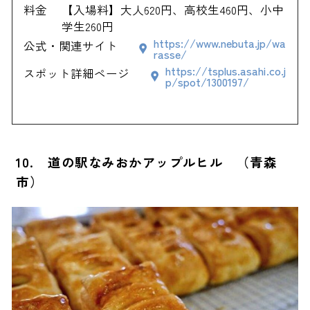
料金
【入場料】大人620円、高校生460円、小中
学生260円
https://www.nebuta.jp/wa
公式・関連サイト
rasse/
https://tsplus.asahi.co.j
スポット詳細ページ
p/spot/1300197/
10. 道の駅なみおかアップルヒル （青森
市）