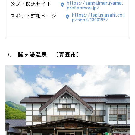
https://sannaimaruyama.
公式・関連サイト
pref.aomori.jp/
https://tsplus.asahi.co.j
スポット詳細ページ
p/spot/1300195/
7. 酸ヶ湯温泉 （青森市）