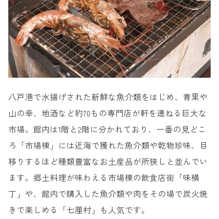
八戸港で水揚げされた新鮮な魚介類をはじめ、青果や
山の幸、地酒など約70もの専門店が軒を連ねる巨大な
市場。館内は1階と2階に分かれており、一番の見どこ
ろ「市場棟」には近海で獲れた魚介類や乾物珍味、目
移りするほど種類豊富なお土産品が所狭しと並んでい
ます。郷土料理が味わえる市場棟の飲食店街「味横
丁」や、館内で購入した魚介類や肉をその場で炭火焼
きで楽しめる「七厘村」も人気です。