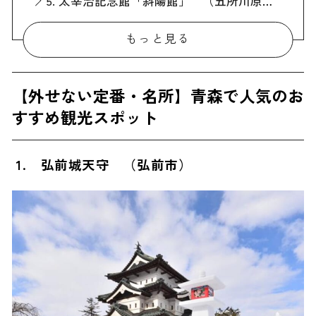
5. 太宰治記念館「斜陽館」 （五所川原市）
6. 特別史跡 三内丸山遺跡 （青森市）
もっと見る
7. 酸ヶ湯温泉 （青森市）
8. 地獄沼 （青森市）
【外せない定番・名所】青森で人気のお
9. 青森市文化観光交流施設 ねぶたの家 ワ・ラッセ （青森市）
すすめ観光スポット
10. 道の駅なみおかアップルヒル （青森市）
11. 仏ヶ浦 （佐井村）
1. 弘前城天守 （弘前市）
12. つがる地球村 （つがる市）
13. 青函トンネル記念館 （外ヶ浜町）
14. 円覚寺 （深浦町）
15. 青森県営浅虫水族館 （青森市）
16. 十和田市現代美術館 （十和田市）
17. 弘前れんが倉庫美術館 （弘前市）
18. 青森県立三沢航空科学館 （三沢市）