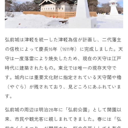
19. 八戸公園 （八戸市）
20. 十和田市馬事公苑（駒っこランド） （十和田市）
弘前城は津軽を統一した津軽為信が計画し、二代藩主
の信枚によって慶長16年（1611年）に完成しました。天
守は一度落雷により焼失したため、現在の天守は江戸
時代に建築されたもの。東北では唯一の現存天守で
す。城内には重要文化財に指定されている天守閣や櫓
（やぐら）が残されており、見どころにあふれていま
す。
弘前城の周辺は明治28年に「弘前公園」として開園以
来、市民や観光客に親しまれてきました。春には「弘