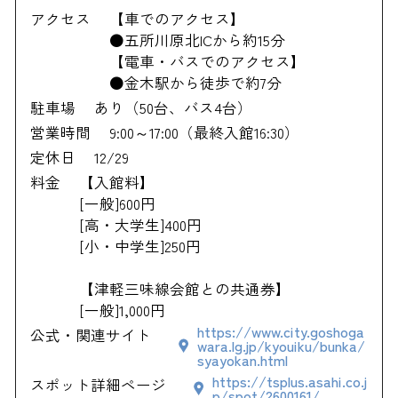
アクセス
【車でのアクセス】
●五所川原北ICから約15分
【電車・バスでのアクセス】
●金木駅から徒歩で約7分
駐車場
あり（50台、バス4台）
営業時間
9:00～17:00（最終入館16:30）
定休日
12/29
料金
【入館料】
[一般]600円
[高・大学生]400円
[小・中学生]250円
【津軽三味線会館との共通券】
[一般]1,000円
https://www.city.goshoga
公式・関連サイト
wara.lg.jp/kyouiku/bunka/
syayokan.html
https://tsplus.asahi.co.j
スポット詳細ページ
p/spot/2600161/