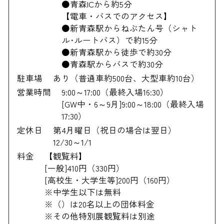
●青森ICから約5分
【電車・バスでのアクセス】
●新青森駅からねぶたん号（シャト
ル･ルートバス）で約15分
●新青森駅から徒歩で約30分
●青森駅からバスで約30分
駐車場
あり（普通車約500台、大型車約10台）
営業時間
9:00～17:00（最終入場16:30）
[GW中・6～9月]9:00～18:00（最終入場
17:30）
定休日
第4月曜日（祝日の場合は翌日）
12/30～1/1
料金
【観覧料】
[一般]410円（330円）
[高校生・大学生等]200円（160円）
※中学生以下は無料
※（）は20名以上の団体料金
※その他特別展観覧料は別途