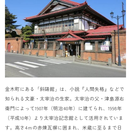
金木町にある「斜陽館」は、小説『人間失格』などで
知られる文豪・太宰治の生家。太宰治の父・津島源右
衛門によって1907年（明治40年）に建てられ、1998年
（平成10年）より太宰治記念館として活用されていま
す。高さ4ｍの赤煉瓦塀に囲まれ、米蔵に至るまで日