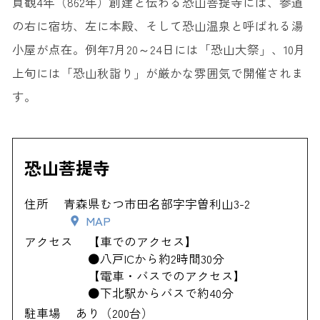
貞観4年（862年）創建と伝わる恐山菩提寺には、参道
の右に宿坊、左に本殿、そして恐山温泉と呼ばれる湯
小屋が点在。例年7月20～24日には「恐山大祭」、10月
上旬には「恐山秋詣り」が厳かな雰囲気で開催されま
す。
恐山菩提寺
住所
青森県むつ市田名部字宇曽利山3-2
MAP
アクセス
【車でのアクセス】
●八戸ICから約2時間30分
【電車・バスでのアクセス】
●下北駅からバスで約40分
駐車場
あり（200台）