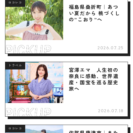
ロコレコ
福島県桑折町｜あつ
い夏だから 桃づくし
の”こおり”へ
2026.07.25
トラベル
宮澤エマ 人生初の
奈良に感動、世界遺
産・国宝を巡る歴史
旅へ
2026.07.18
ロコレコ
佐賀県唐津市｜また