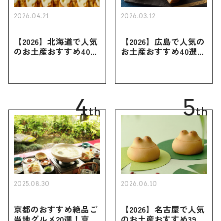
2026.04.21
2026.03.12
【2026】北海道で人気
【2026】広島で人気の
のお土産おすすめ40選
お土産おすすめ40選｜
｜定番のお菓子・スイ
定番のお菓子からおし
ーツから北海道でしか
ゃれなお土産・ばらま
買えない限定品、女性
き用、女性向けまで幅
向けまで幅広く紹介
広く紹介
4
5
th
th
2025.08.30
2026.06.10
京都のおすすめ絶品ご
【2026】名古屋で人気
当地グルメ20選！京都
のお土産おすすめ39選