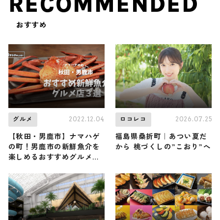
RECOMMENDED
おすすめ
2022.12.04
2026.07.25
グルメ
ロコレコ
【秋田・男鹿市】ナマハゲ
福島県桑折町｜あつい夏だ
の町！男鹿市の新鮮魚介を
から 桃づくしの”こおり”へ
楽しめるおすすめグルメ店
３選