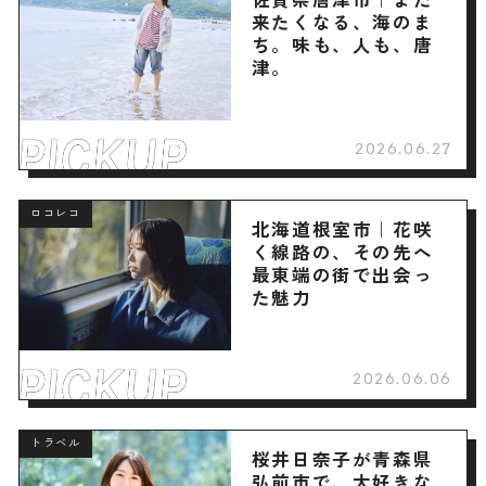
来たくなる、海のま
ち。味も、人も、唐
津。
2026.06.27
ロコレコ
北海道根室市｜花咲
く線路の、その先へ
最東端の街で出会っ
た魅力
2026.06.06
トラベル
桜井日奈子が青森県
弘前市で、大好きな