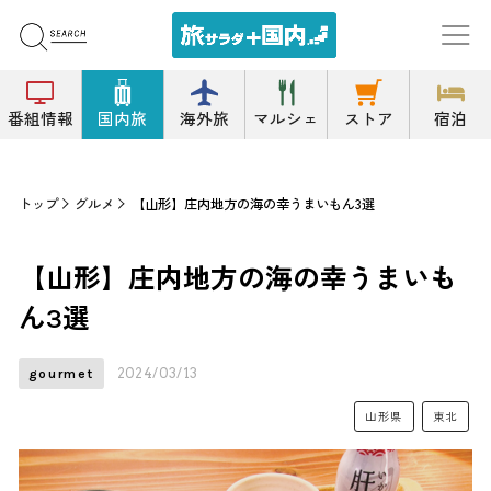
番組情報
国内旅
海外旅
マルシェ
ストア
宿泊
トップ
グルメ
【山形】庄内地方の海の幸うまいもん3選
【山形】庄内地方の海の幸うまいも
ん3選
2024/03/13
gourmet
山形県
東北