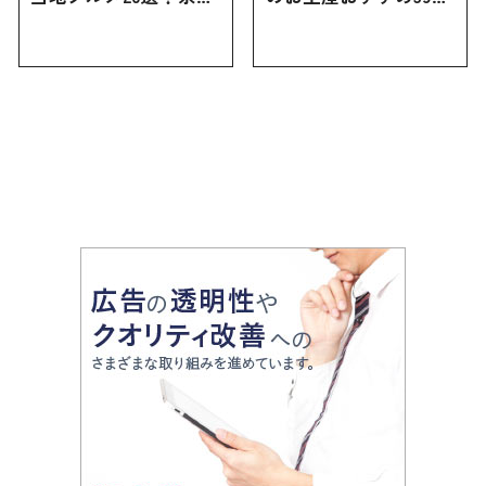
にしかない名物から人
｜定番のお菓子から名
気の名店17選も紹介
古屋限定・おしゃれな
お土産・ばらまき用ま
で幅広く紹介