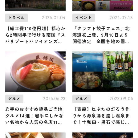
2026.02.04
2024.07.18
トラベル
イベント
【総工費110億円超】都心か
「クラフト餃子フェス」北
ら2時間半で行ける南国『ス
海道初上陸、9月10日より
パリゾートハワイアンズ』
開催決定 全国各地の個性
が大規模リニューアル！ 過
派餃子集結
去と現在が交差する常夏の
楽園へ出かけよう♪ / 福島
県いわき市
2025.06.23
2023.09.05
グルメ
グルメ
岩手のおすすめ絶品ご当地
【青森】ねぷたの灯ろう作
グルメ14選！岩手にしかな
りから源泉湧き流し温泉ま
い名物から人気の名店11選
で！十和田・黒石で感じる
も紹介
伝統文化