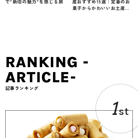
で”新旧の魅力”を感じる旅
産おすすめ15選｜定番のお
菓子からかわいいお土産・
ばらまき用まで幅広く紹介
RANKING -
ARTICLE-
記事ランキング
1
st