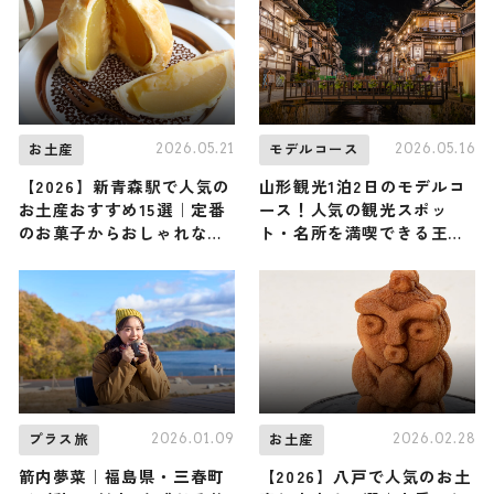
2026.05.21
2026.05.16
お土産
モデルコース
【2026】新青森駅で人気の
山形観光1泊2日のモデルコ
お土産おすすめ15選｜定番
ース！人気の観光スポッ
のお菓子からおしゃれなお
ト・名所を満喫できる王道
土産・ばらまき用まで幅広
の旅程を紹介
く紹介
2026.01.09
2026.02.28
プラス旅
お土産
箭内夢菜｜福島県・三春町
【2026】八戸で人気のお土